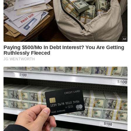
Setiap parti ada pendirian, PN
ikut perlembagaan gabungan -
Hamzah
Politik
‘Kecewa dengan Nurul Izzah, ini
bukan jawatan main-main’ -
Rodziah
Politik
'Perkahwinan politik ada
tempoh' - Amirudin