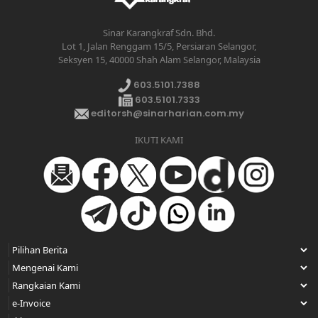
Sinar Karangkraf Sdn. Bhd.
Lot 1, Jalan Renggam 15/5, Persiaran Selangor,
Seksyen 15, 40000 Shah Alam Selangor, Malaysia
603.5101.7388
603.5101.7333
editorsh@sinarharian.com.my
IKUTI KAMI