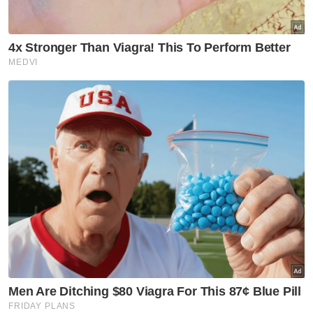
“Jika semuanya tenang, manis dan mudah, itu
bukanlah perjuangan untuk bangsa
namanya. Tetapi, itu perlumbaan mengejar
nama, pangkat dan kekayaan.
“Inilah yang saya lihat berlaku kepada para
pemimpin Sabah yang meninggalkan Umno.