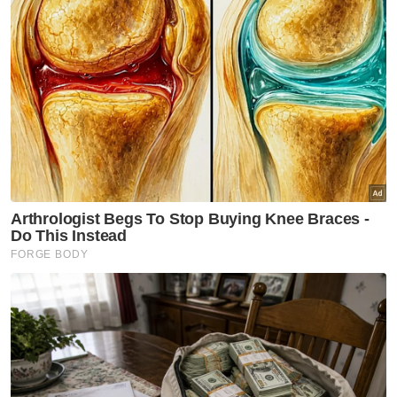
Umno Sabah
Khaled Nordin
Artikel Disyorkan
Politik
PN, BN perlu bertolak ansur
agih kerusi jika mahu kekalkan
'gelombang biru' - Hamzah
Politik