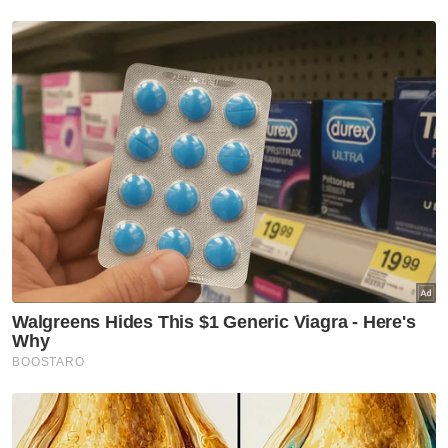
Berita Telus & Tulus menerusi E-Mel setiap
hari!
"Mereka tidak mahu bertahan dan kekal
dengan kesukaran memulihkan parti yang
jatuh dan tewas sebaliknya memilih jalan
keluar yang kelihatan lebih mudah dan
lunak,” katanya.
Muat turun aplikasi Sinar Harian.
Klik di sini!