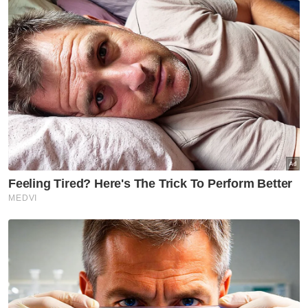
“Saya sendiri turut menyatakan pendirian
betapa kepimpinan sebelum ini lemah
sehingga menyebabkan parti tersasar dan
ditolak.
”Pada masa sama, saya percaya, kita harus
mengambil tanggungjawab. Kita harus kekal
berusaha bersama-sama merawat parti.
Umno sebagai satu wadah tidak bersalah.
Yang bersalah adalah pengemudinya,”
katanya.
Jelasnya, sekiranya parti dibiarkan
berterusan seperti itu, ia juga mampu
memusnahkan perjuangan diketahui orang
Melayu sedikit masa lagi.