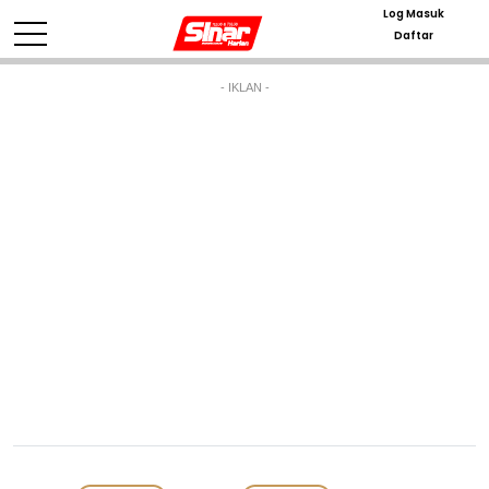
Log Masuk
Daftar
- IKLAN -