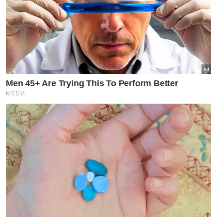
Artikel Berkaitan:
4 ahli Parlimen BN Johor akan tarik sokongan hanya
khabar angin
UMNO Sabah hanya kerjasama dengan parti hormati
janji - Bung Moktar
'Ahli UMNO keluar parti, tindakan mendukacitakan' -
Dr Muhamad Akmal
Dalam masa sama, berhubung perkara yang
berlaku antara kesemua wakil rakyat yang
mengambil keputusan meninggalkan parti
itu, Mohamed Khaled berpendapat ia kerana
mereka hanya mengejar jawatan dan
pangkat berbanding perjuangan.