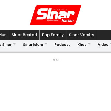
Plus
Sinar Bestari
Pop Family
Sinar Varsity
a Sinar
Sinar Islam
Podcast
Khas
Video
- IKLAN -