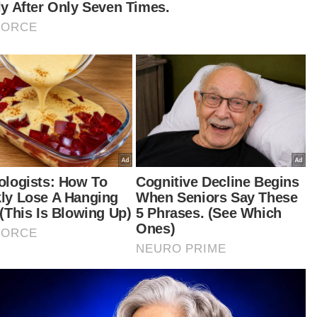
aimanapun, katanya, Muhammad Muzakkir
olak tawaran tersebut kerana ingin bekerja di
itar kawasan rumah bagi membantunya
jaga adik-beradik lain.
pi kalau dia rasa boleh menggalas