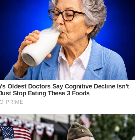
ggungjawab walaupun bekerja di tempat yang
, dia akan pergi juga nanti,” ujarnya.
tikel Berkaitan:
'Saya tetap bertahan walau berdarah' - Sanusi
Jangka hayat penduduk Singapura menurun akibat
Covid-19
Anwar zahir rasa sedih pemergian Razali
a Julai lalu, episod duka menimpa lapan beradik
 bermula apabila bapa mereka menghembuskan
as terakhir di Hospital Selayang pada 16 Julai
u, diikuti ibu mereka dua hari selepas itu, kedua-
nya akibat jangkitan Covid-19.
ain Nazurah Nabilah dan Muhammad Muzakkir,
m lagi ialah Nurhani Nabilah, 16, Numasuhah
ilah, 14, Muhammad Benjamin, 13, Muhammad
nazir Sulaiman, 10, Nur Rawdhah Nabilah, 8 dan