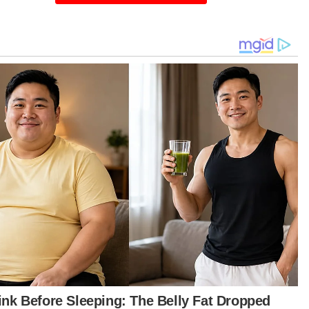
azurah (kiri) bersama adik-adiknya ketika ditemui di rumah mereka di
Bukit Beruntung, Rawang pada Selasa.
urah Nabilah berkata, adiknya, Muhammad
akkir Benyajeed, 18, turut ditawarkan bekerja di
stead Holdings selepas Perdana Menteri, Datuk
i Ismail Sabri Yaakob yang ketika itu Timbalan
dana Menteri dan Menteri Pertahanan melawat
eka lapan beradik pada Julai lalu.