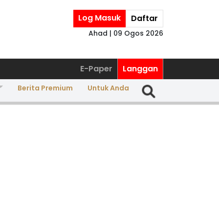
Log Masuk
Daftar
Ahad | 09 Ogos 2026
E-Paper
Langgan
Berita Premium
Untuk Anda