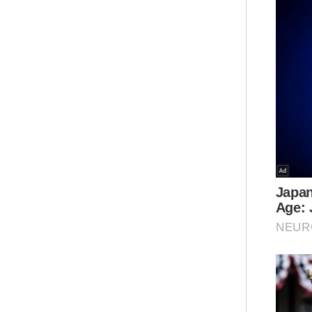
tan
jauh
Ar
Pad
itu
naf
lal
dua
Sel
ena
Nab
Ben