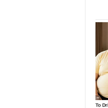
N
Naz
Muz
Bou
Ser
Per
mer