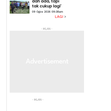
Pelancongan
dah ada, tapi
2026
tak cukup lagi'
09 Ogos 2026 09:38am
LAGI
- IKLAN -
- IKLAN -