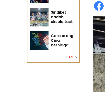
adakah
masa masih
memihak
Sindiket
Anwar?
dadah
eksploitasi
pulau kecil
Sabah
Cara orang
Cina
berniaga
LAGI