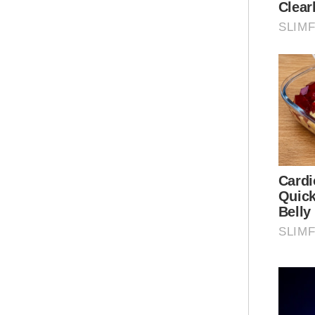
Bag
men
sek
men
“Ta