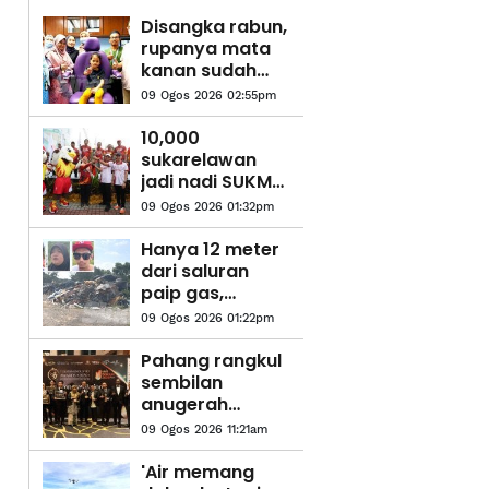
Disangka rabun,
rupanya mata
kanan sudah
buta
09 Ogos 2026 02:55pm
10,000
sukarelawan
jadi nadi SUKMA
Selangor
09 Ogos 2026 01:32pm
Hanya 12 meter
dari saluran
paip gas,
pembakaran
09 Ogos 2026 01:22pm
barang lusuh
cetus
Pahang rangkul
kebimbangan
sembilan
penduduk
anugerah
Malam
09 Ogos 2026 11:21am
Anugerah
Industri
'Air memang