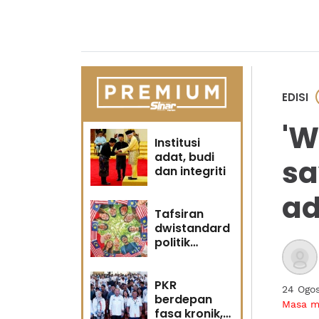
EDISI
'W
Institusi
adat, budi
sa
dan integriti
ad
Tafsiran
dwistandard
politik
identiti
PKR
24 Ogo
berdepan
Masa 
fasa kronik,