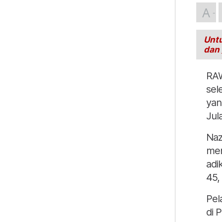
A
Untu
dan
RAW
sel
yan
Jula
Naz
men
adi
45,
Pel
di 