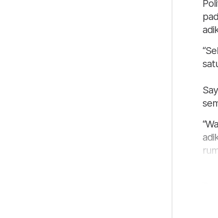
Pol
pad
adi
“Se
sat
Say
sem
“Wa
adi
rum