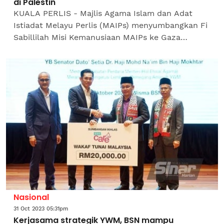
di Palestin
KUALA PERLIS - Majlis Agama Islam dan Adat
Istiadat Melayu Perlis (MAIPs) menyumbangkan Fi
Sabillilah Misi Kemanusiaan MAIPs ke Gaza
sebanyak RM1.12 Juta kepada umat Islam di
Palestin. Ketua Pegawai...
Nasional
31 Oct 2023 05:31pm
Kerjasama strategik YWM, BSN mampu