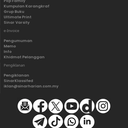
Pop Family
Kumpulan Karangkraf
Grup Buku
Ultimate Print
Sinar Varsity
e-Invoice
Pengumuman
Memo
Info
Khidmat Pelanggan
Pengiklanan
Pengiklanan
SinarKlassifed
iklan@sinarharian.com.my