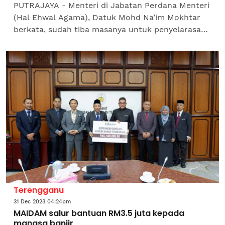
PUTRAJAYA - Menteri di Jabatan Perdana Menteri
(Hal Ehwal Agama), Datuk Mohd Na’im Mokhtar
berkata, sudah tiba masanya untuk penyelarasan
tatacara kehakiman dan perundangan mahkamah
syariah...
Terengganu
31 Dec 2023 04:24pm
MAIDAM salur bantuan RM3.5 juta kepada
mangsa banjir