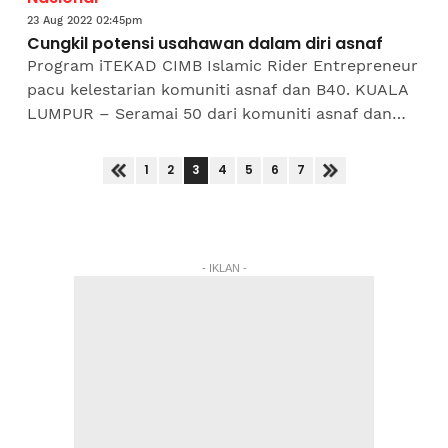
23 Aug 2022 02:45pm
Cungkil potensi usahawan dalam diri asnaf
Program iTEKAD CIMB Islamic Rider Entrepreneur
pacu kelestarian komuniti asnaf dan B40. KUALA
LUMPUR – Seramai 50 dari komuniti asnaf dan
golongan B40 di Lembah Klang menyertai
Program iTEKAD CIMB...
3
1
2
4
5
6
7
- IKLAN -