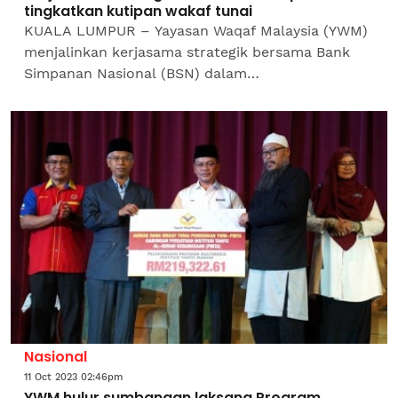
tingkatkan kutipan wakaf tunai
KUALA LUMPUR – Yayasan Waqaf Malaysia (YWM)
menjalinkan kerjasama strategik bersama Bank
Simpanan Nasional (BSN) dalam
mempertingkatkan kutipan wakaf tunai di
Malaysia. Menteri di Jabatan Perdana...
Nasional
11 Oct 2023 02:46pm
YWM hulur sumbangan laksana Program