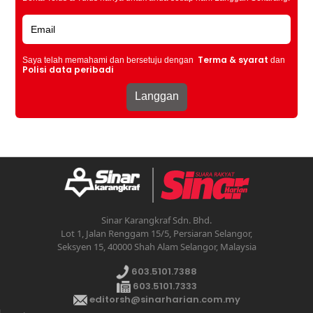
Terma & syarat
Saya telah memahami dan bersetuju dengan
dan
Polisi data peribadi
Sinar Karangkraf Sdn. Bhd.
Lot 1, Jalan Renggam 15/5, Persiaran Selangor,
Seksyen 15, 40000 Shah Alam Selangor, Malaysia
603.5101.7388
603.5101.7333
editorsh@sinarharian.com.my