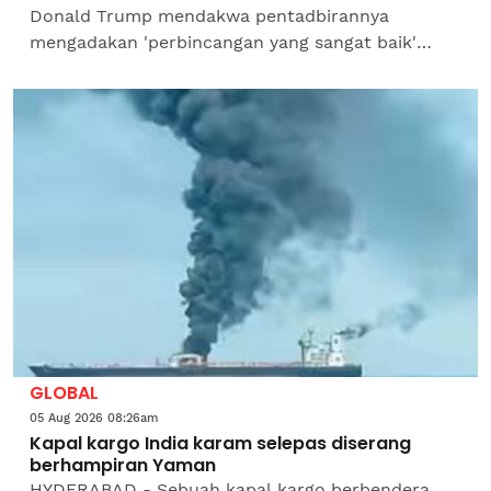
Donald Trump mendakwa pentadbirannya
mengadakan 'perbincangan yang sangat baik'
dengan Iran menerusi rundingan sepanjang hari
pada Selasa, namun...
GLOBAL
05 Aug 2026 08:26am
Kapal kargo India karam selepas diserang
berhampiran Yaman
HYDERABAD - Sebuah kapal kargo berbendera