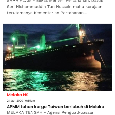
SHAH ALAM - Bekas Menteri Pertahanan, Datuk
Seri Hishammuddin Tun Hussein mahu kerajaan
terutamanya Kementerian Pertahanan
menjelaskan kenapa tiada usaha memantapkan
lagi Perjanjian Kerjasama...
Melaka NS
21 Jan 2020 10:55am
APMM tahan kargo Taiwan berlabuh di Melaka
MELAKA TENGAH - Agensi Penguatkuasaan