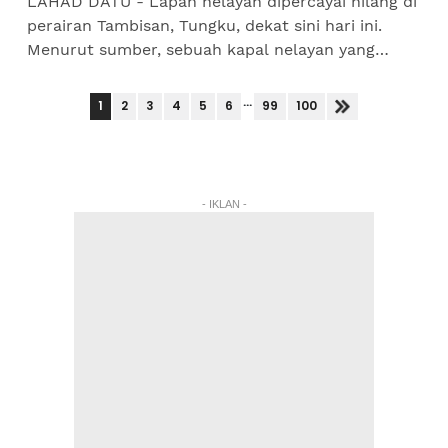
LAHAD DATU - Lapan nelayan dipercayai hilang di
perairan Tambisan, Tungku, dekat sini hari ini.
Menurut sumber, sebuah kapal nelayan yang
berdaftar di Sandakan ditemui tanpa anak kapal
di perairan...
...
1
2
3
4
5
6
99
100
- IKLAN -