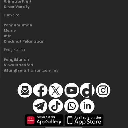
Ultimate Print
Sinar Varsity
e-Invoice
Pengumuman
Memo
Info
Khidmat Pelanggan
Pengiklanan
Pengiklanan
SinarKlassifed
iklan@sinarharian.com.my