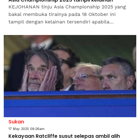
KEJOHANAN tinju Asia Championship 2025 yang
bakal membuka tirainya pada 18 Oktober ini
tampil dengan kelainan tersendiri apabila
menyaksikan penglibatan artis, pempengaruh dan
atlet tanah air dalam...
Sukan
17 May 2025 08:26am
Kekayaan Ratcliffe susut selepas ambil alih