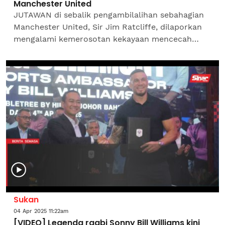
Manchester United
JUTAWAN di sebalik pengambilalihan sebahagian
Manchester United, Sir Jim Ratcliffe, dilaporkan
mengalami kemerosotan kekayaan mencecah
6.473 bilion pound (kira-kira RM38 bilion) dalam
tempoh...
Sukan
04 Apr 2025 11:22am
[VIDEO] Legenda ragbi Sonny Bill Williams kini