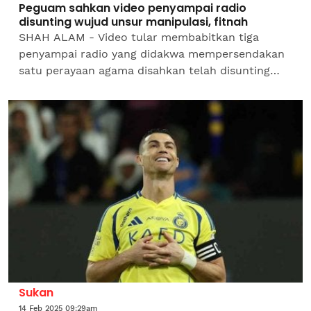
Peguam sahkan video penyampai radio
disunting wujud unsur manipulasi, fitnah
SHAH ALAM - Video tular membabitkan tiga
penyampai radio yang didakwa mempersendakan
satu perayaan agama disahkan telah disunting
oleh pihak tidak bertanggungjawab sehingga
mencetuskan ketegangan...
Sukan
14 Feb 2025 09:29am