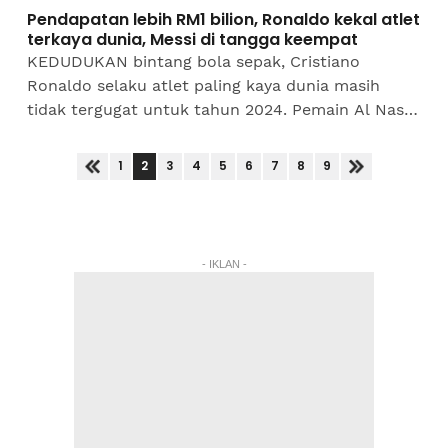
Pendapatan lebih RM1 bilion, Ronaldo kekal atlet
terkaya dunia, Messi di tangga keempat
KEDUDUKAN bintang bola sepak, Cristiano
Ronaldo selaku atlet paling kaya dunia masih
tidak tergugat untuk tahun 2024. Pemain Al Nassr
itu mengumpul hasil kekayaan sebanyak AS$260
juta (RM1.156...
2
1
3
4
5
6
7
8
9
- IKLAN -