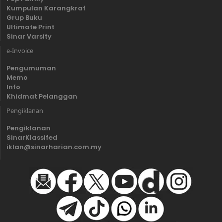
Kumpulan Karangkraf
Grup Buku
Ultimate Print
Sinar Varsity
e-Invoice
Pengumuman
Memo
Info
Khidmat Pelanggan
Pengiklanan
Pengiklanan
SinarKlassifed
iklan@sinarharian.com.my