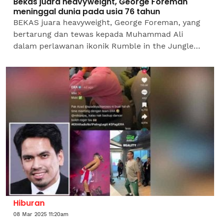
Bekas juara heavyweight, George Foreman
meninggal dunia pada usia 76 tahun
BEKAS juara heavyweight, George Foreman, yang
bertarung dan tewas kepada Muhammad Ali
dalam perlawanan ikonik Rumble in the Jungle
pada tahun 1974 sebelum merampas semula
gelaran dua dekad kemudian,...
Hiburan
08 Mar 2025 11:20am