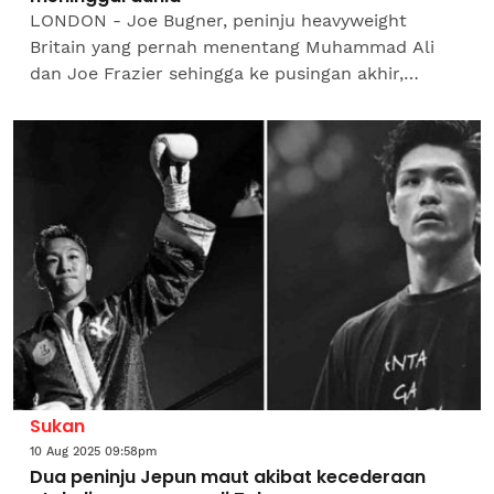
LONDON - Joe Bugner, peninju heavyweight
Britain yang pernah menentang Muhammad Ali
dan Joe Frazier sehingga ke pusingan akhir,
meninggal dunia pada usia 75 tahun, lapor Agensi
Berita Jerman...
Sukan
10 Aug 2025 09:58pm
Dua peninju Jepun maut akibat kecederaan