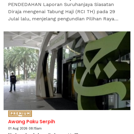
PENDEDAHAN Laporan Suruhanjaya Siasatan
Diraja mengenai Tabung Haji (RCI TH) pada 29
Julai lalu, menjelang pengundian Pilihan Raya
Negeri (PRN) Negeri Sembilan pada 1 Ogos, bukan
mengenai ketelusan...
Awang Paku Serpih
01 Aug 2026 08:15am