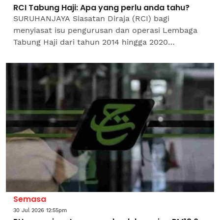
RCI Tabung Haji: Apa yang perlu anda tahu?
SURUHANJAYA Siasatan Diraja (RCI) bagi
menyiasat isu pengurusan dan operasi Lembaga
Tabung Haji dari tahun 2014 hingga 2020
ditubuhkan bagi meneliti dakwaan salah urus,
kedudukan kewangan, tadbir...
Semasa
30 Jul 2026 12:55pm