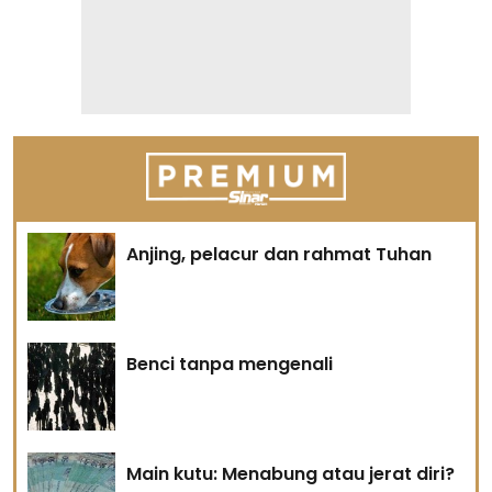
Anjing, pelacur dan rahmat Tuhan
Benci tanpa mengenali
Main kutu: Menabung atau jerat diri?