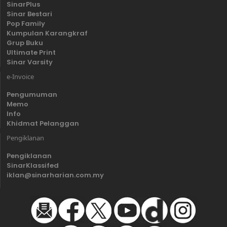
SinarPlus
Sinar Bestari
Pop Family
Kumpulan Karangkraf
Grup Buku
Ultimate Print
Sinar Varsity
e-Invoice
Pengumuman
Memo
Info
Khidmat Pelanggan
Pengiklanan
Pengiklanan
SinarKlassifed
iklan@sinarharian.com.my