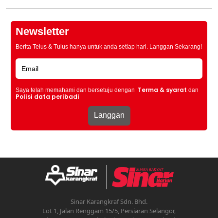
Newsletter
Berita Telus & Tulus hanya untuk anda setiap hari. Langgan Sekarang!
Terma & syarat
Saya telah memahami dan bersetuju dengan
dan
Polisi data peribadi
Sinar Karangkraf Sdn. Bhd.
Lot 1, Jalan Renggam 15/5, Persiaran Selangor,