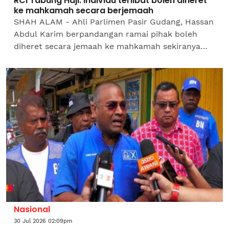
RCI Tabung Haji: Individu terlibat boleh diheret
ke mahkamah secara berjemaah
SHAH ALAM - Ahli Parlimen Pasir Gudang, Hassan
Abdul Karim berpandangan ramai pihak boleh
diheret secara jemaah ke mahkamah sekiranya
siasatan terhadap dapatan Suruhanjaya Siasatan
Diraja (RCI) Tabung...
Nasional
30 Jul 2026 02:09pm