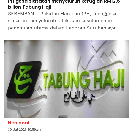
PH gesa siasatan menyeluruh kerugian RM12.6
bilion Tabung Haji
SEREMBAN – Pakatan Harapan (PH) menggesa
siasatan menyeluruh dilakukan susulan enam
penemuan utama dalam Laporan Suruhanjaya
Siasatan Diraja (RCI) berkaitan pengurusan
Lembaga Tabung Haji (LTH)...
Nasional
30 Jul 2026 10:56am