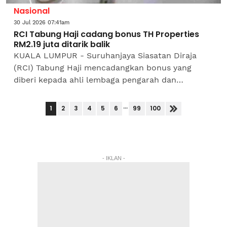
Nasional
30 Jul 2026 07:41am
RCI Tabung Haji cadang bonus TH Properties
RM2.19 juta ditarik balik
KUALA LUMPUR - Suruhanjaya Siasatan Diraja
(RCI) Tabung Haji mencadangkan bonus yang
diberi kepada ahli lembaga pengarah dan
pengurusan TH Properties berjumlah RM2.19 juta
ditarik balik memandangkan...
...
1
2
3
4
5
6
99
100
- IKLAN -