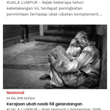
KUALA LUMPUR - Sejak beberapa tahun
kebelakangan ini, terdapat peningkatan
permintaan terhadap ubat-ubatan komplementari
di negara ini.Mungkin ini berikutan bertambahnya
kesedaran orang ramai...
Nasional
04 Dec 2018 02:27pm
Kerajaan ubah nasib 58 gelandangan
KUALA LUMPUR - Bagi tempoh 1 September 2016