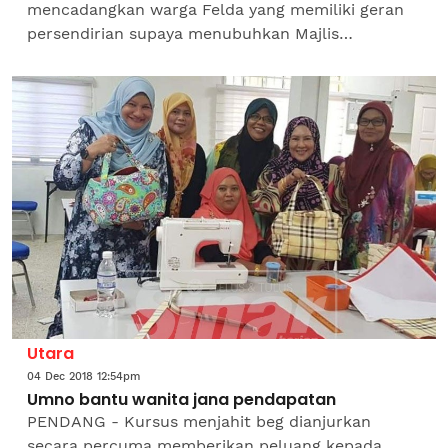
mencadangkan warga Felda yang memiliki geran
persendirian supaya menubuhkan Majlis
Pengurusan Komuniti Kampung (MPKK) bagi
memudahkan permohonan peruntukan daripada...
Utara
04 Dec 2018 12:54pm
Umno bantu wanita jana pendapatan
PENDANG - Kursus menjahit beg dianjurkan
secara percuma memberikan peluang kepada