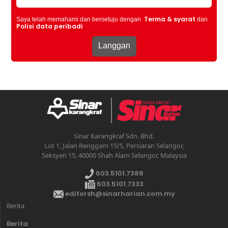
Terma & syarat
Saya telah memahami dan bersetuju dengan
dan
Polisi data peribadi
Sinar Karangkraf Sdn. Bhd.
Lot 1, Jalan Renggam 15/5, Persiaran Selangor,
Seksyen 15, 40000 Shah Alam Selangor, Malaysia
603.5101.7388
603.5101.7333
editorsh@sinarharian.com.my
Berita
Berita