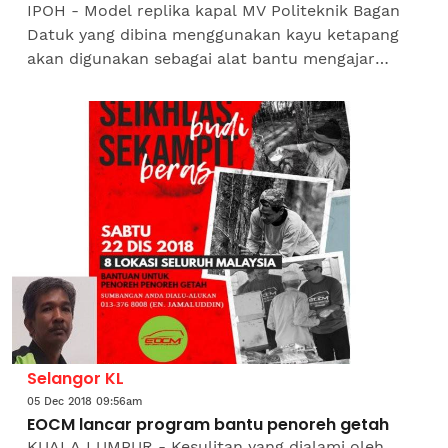
IPOH - Model replika kapal MV Politeknik Bagan
Datuk yang dibina menggunakan kayu ketapang
akan digunakan sebagai alat bantu mengajar
khusus bagi pelajar program Diploma Seni Bina
Kapal.Pengarah...
Selangor KL
05 Dec 2018 09:56am
EOCM lancar program bantu penoreh getah
KUALA LUMPUR - Kesulitan yang dialami oleh