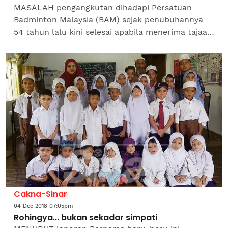
MASALAH pengangkutan dihadapi Persatuan
Badminton Malaysia (BAM) sejak penubuhannya
54 tahun lalu kini selesai apabila menerima tajaan
bas daripada Bank Rakyat menerusi perjanjiaan
yang...
Cakna-Sinar
04 Dec 2018 07:05pm
Rohingya... bukan sekadar simpati