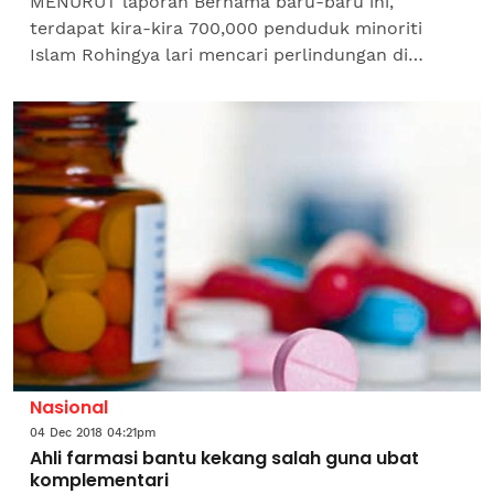
MENURUT laporan Bernama baru-baru ini,
terdapat kira-kira 700,000 penduduk minoriti
Islam Rohingya lari mencari perlindungan di
negara jiran Bangladesh sejak Ogos lepas
berikutan kekejaman tentera...
Nasional
04 Dec 2018 04:21pm
Ahli farmasi bantu kekang salah guna ubat
komplementari