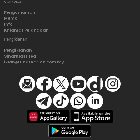
e-Invoice
Pengumuman
Memo
Info
Khidmat Pelanggan
Pengiklanan
Pengiklanan
SinarKlassifed
iklan@sinarharian.com.my