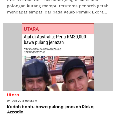
golongan kurang mampu terutama penoreh getah
mendapat simpati daripada Kelab Pemilik Exora
Malaysia (EOCM) yang akan menganjurkan konvoi
amal ke lapan buah...
Utara
04 Dec 2018 09:25pm
Kedah bantu bawa pulang jenazah Ridzq
Azzadin