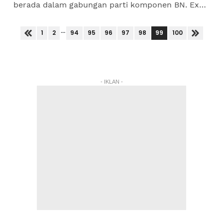
berada dalam gabungan parti komponen BN. Exco
Pemuda Umno, Muhamad Muqharabbin
Mokhtarrudin berkata,...
...
99
1
2
94
95
96
97
98
100
- IKLAN -