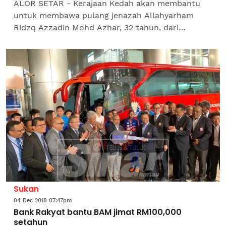
ALOR SETAR - Kerajaan Kedah akan membantu
untuk membawa pulang jenazah Allahyarham
Ridzq Azzadin Mohd Azhar, 32 tahun, dari
Australia untuk dikebumikan di Malaysia. Menteri
besarnya, Datuk Seri...
Sukan
04 Dec 2018 07:47pm
Bank Rakyat bantu BAM jimat RM100,000
setahun