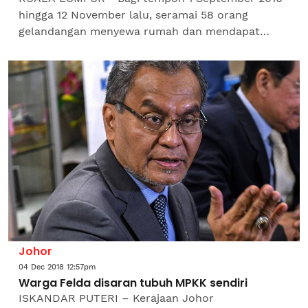
hingga 12 November lalu, seramai 58 orang
gelandangan menyewa rumah dan mendapat
pekerjaan menerusi Program Rumah Bimbingan
Gelandangan, demikian...
Johor
04 Dec 2018 12:57pm
Warga Felda disaran tubuh MPKK sendiri
ISKANDAR PUTERI – Kerajaan Johor