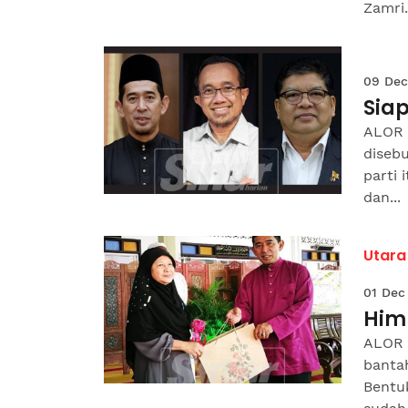
Zamri.
09 Dec
Siap
ALOR 
diseb
parti 
dan...
Utara
01 Dec
Him
ALOR 
banta
Bentuk