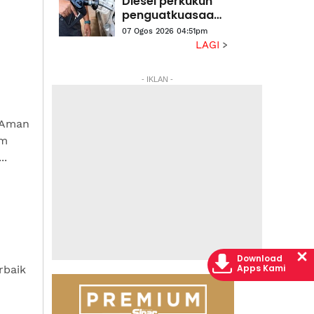
Diesel perkukuh
penguatkuasaan,
kekang
07 Ogos 2026 04:51pm
penyelewengan -
LAGI
Polis
- IKLAN -
 Aman
am
..
Download
Apps Kami
rbaik