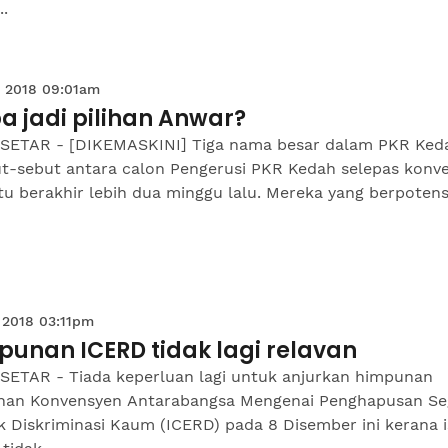
..
 2018 09:01am
a jadi pilihan Anwar?
SETAR - [DIKEMASKINI] Tiga nama besar dalam PKR Ked
ut-sebut antara calon Pengerusi PKR Kedah selepas konv
itu berakhir lebih dua minggu lalu. Mereka yang berpotens
 2018 03:11pm
punan ICERD tidak lagi relavan
SETAR - Tiada keperluan lagi untuk anjurkan himpunan
han Konvensyen Antarabangsa Mengenai Penghapusan Se
 Diskriminasi Kaum (ICERD) pada 8 Disember ini kerana i