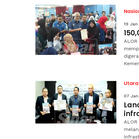
Nasio
19 Jan
150,
ALOR S
mempe
diger
Kement
Utara
07 Jan
Lan
infr
ALOR 
melan
infras