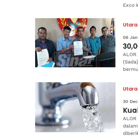
Exco k
Utara
06 Jan
30,0
ALOR 
(Sada)
bermul
Utara
30 Dec
Kual
ALOR S
dalam 
diberi