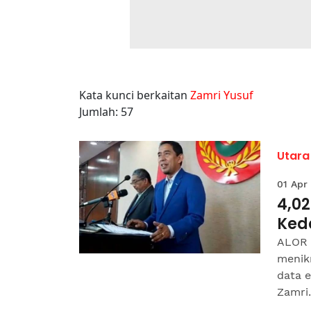
Kata kunci berkaitan
Zamri Yusuf
Jumlah: 57
Utara
01 Apr
4,02
Ked
ALOR S
menikm
data e
Zamri.