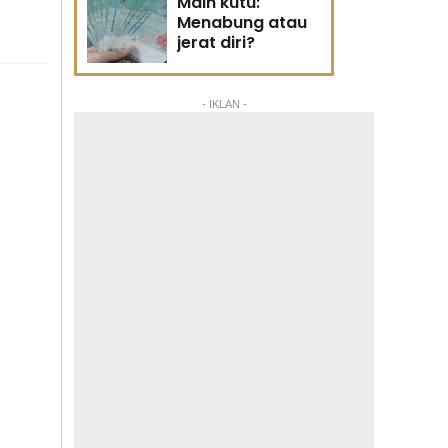
Main kutu:
Menabung atau
jerat diri?
- IKLAN -