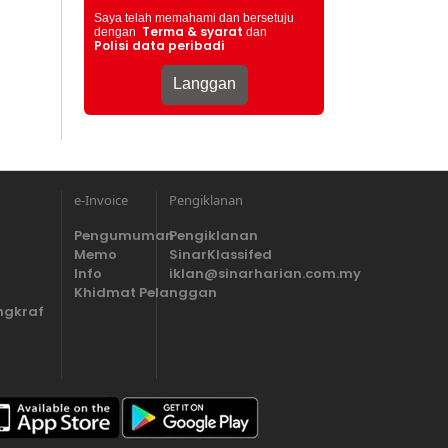
Saya telah memahami dan bersetuju
Terma & syarat
dengan
dan
Polisi data peribadi
e-Invoice
Pengiklanan
Pengumuman
Pengiklanan
Memo
SinarKlassifed
Info
iklan@sinarharian.com.my
Khidmat Pelanggan
ngkraf