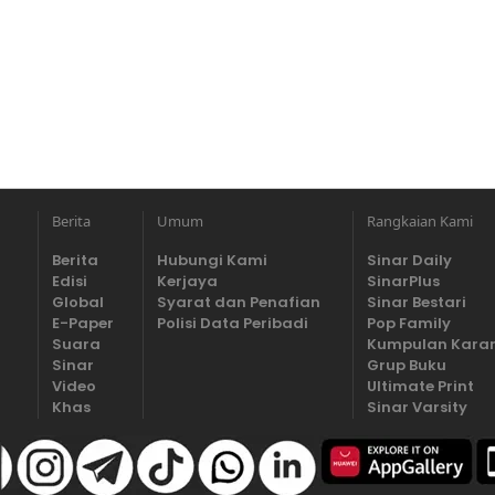
Berita
Umum
Rangkaian Kami
Berita
Hubungi Kami
Sinar Daily
Edisi
Kerjaya
SinarPlus
Global
Syarat dan Penafian
Sinar Bestari
E-Paper
Polisi Data Peribadi
Pop Family
Suara
Kumpulan Kara
Sinar
Grup Buku
Video
Ultimate Print
Khas
Sinar Varsity