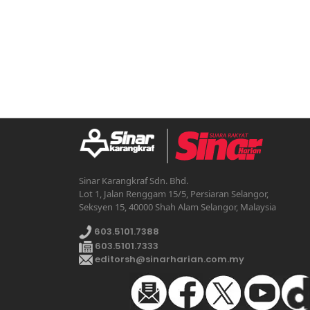
Sinar Karangkraf Sdn. Bhd.
Lot 1, Jalan Renggam 15/5, Persiaran Selangor,
Seksyen 15, 40000 Shah Alam Selangor, Malaysia
603.5101.7388
603.5101.7333
editorsh@sinarharian.com.my