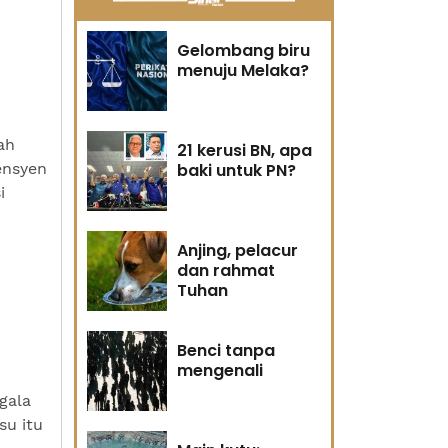
Gelombang biru
menuju Melaka?
ah
21 kerusi BN, apa
ensyen
baki untuk PN?
i
Anjing, pelacur
dan rahmat
Tuhan
Benci tanpa
mengenali
gala
su itu