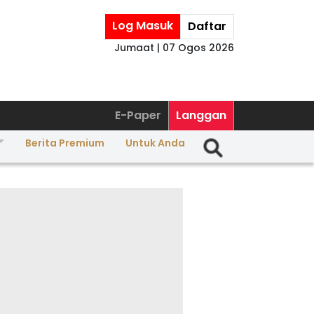
Log Masuk
Daftar
Jumaat | 07 Ogos 2026
E-Paper
Langgan
Berita Premium
Untuk Anda