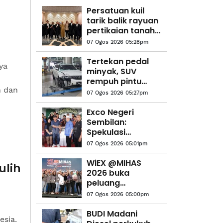
Persatuan kuil
tarik balik rayuan
pertikaian tanah
Rawang Perdana
07 Ogos 2026 05:28pm
Tertekan pedal
ya
minyak, SUV
rempuh pintu
n dan
lapangan terbang
07 Ogos 2026 05:27pm
Kota Kinabalu
Exco Negeri
Sembilan:
Spekulasi
terjawab, tiada
07 Ogos 2026 05:01pm
wakil PH atau
Bersatu - Ahmad
WiEX @MIHAS
ulih
Maslan
2026 buka
peluang
usahawan wanita
07 Ogos 2026 05:00pm
tembusi pasaran
eksport
BUDI Madani
esia.