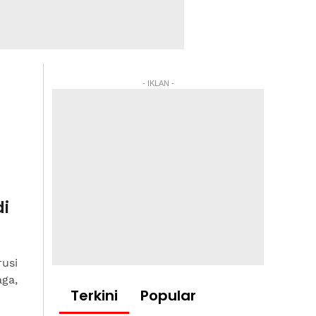
- IKLAN -
di
rusi
aga,
Terkini
Popular