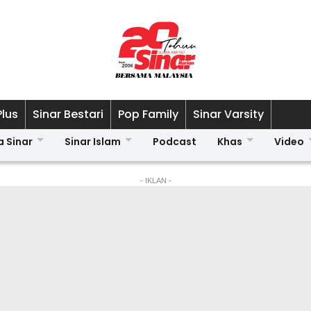
Plus
Sinar Bestari
Pop Family
Sinar Varsity
a Sinar
Sinar Islam
Podcast
Khas
Video
- IKLAN -