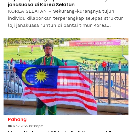
janakuasa di Korea Selatan
KOREA SELATAN – Sekurang-kurangnya tujuh
individu dilaporkan terperangkap selepas struktur
loji janakuasa runtuh di pantai timur Korea
Selatan, menurut agensi kebangsaan negara
itu.Runtuhan itu...
Pahang
06 Nov 2025 06:08pm