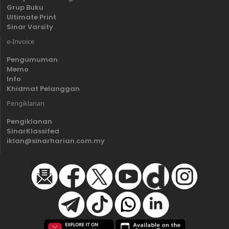
Grup Buku
Ultimate Print
Sinar Varsity
e-Invoice
Pengumuman
Memo
Info
Khidmat Pelanggan
Pengiklanan
Pengiklanan
SinarKlassifed
iklan@sinarharian.com.my