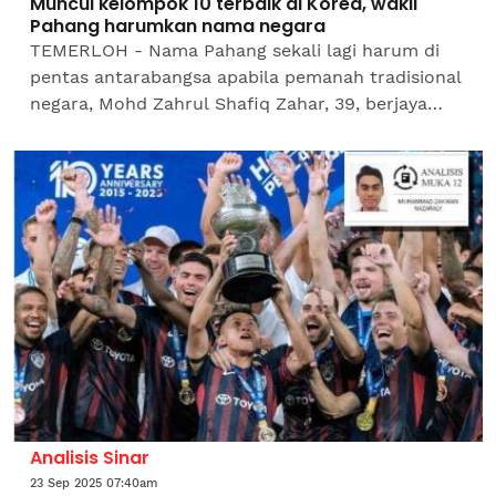
Muncul kelompok 10 terbaik di Korea, wakil
Pahang harumkan nama negara
TEMERLOH - Nama Pahang sekali lagi harum di
pentas antarabangsa apabila pemanah tradisional
negara, Mohd Zahrul Shafiq Zahar, 39, berjaya
menempatkan diri dalam kelompok 10 terbaik
dunia pada...
Analisis Sinar
23 Sep 2025 07:40am