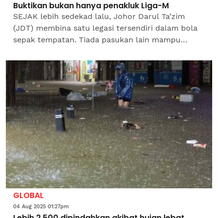
Buktikan bukan hanya penakluk Liga-M
SEJAK lebih sedekad lalu, Johor Darul Ta’zim
(JDT) membina satu legasi tersendiri dalam bola
sepak tempatan. Tiada pasukan lain mampu
menandingi kehebatan Harimau Selatan yang
merangkul 11 kejuaraan...
GLOBAL
04 Aug 2025 01:27pm
Lebih 2,500 dipindahkan akibat hujan lebat