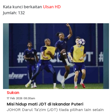
Kata kunci berkaitan
Ulsan HD
Jumlah: 132
Sukan
17 Feb 2026 08:30am
Misi hidup mati JDT di Iskandar Puteri
JOHOR Darul Ta'zim (JDT) tiada pilihan lain selain