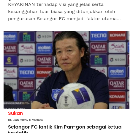
KEYAKINAN terhadap visi yang jelas serta
kesungguhan luar biasa yang ditunjukkan oleh
pengurusan Selangor FC menjadi faktor utama
Kim Pan-gon memilih untuk menyertai skuad
Gergasi Merah.Bekas...
Sukan
06 Jan 2026 07:49am
Selangor FC lantik Kim Pan-gon sebagai ketua
jurulatih