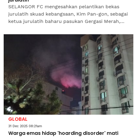
SELANGOR FC mengesahkan pelantikan bekas
jurulatih skuad kebangsaan, Kim Pan-gon, sebagai
ketua jurulatih baharu pasukan Gergasi Merah,
berkuat kuasa mulai Isnin.Menerusi kenyataan
rasmi kelab,...
GLOBAL
31 Dec 2025 08:21am
Warga emas hidap 'hoarding disorder' mati