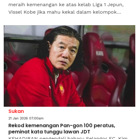
meraih kemenangan ke atas kelab Liga 1 Jepun,
Vissel Kobe jika mahu kekal dalam kelompok
lapan pasukan terbaik Zon Timur dan layak ke
pusingan 16...
Sukan
21 Jan 2026 07:00am
Rekod kemenangan Pan-gon 100 peratus,
peminat kata tunggu lawan JDT
KEHADIRAN pengendali baharu Selangor FC, Kim