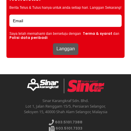
Berita Telus & Tulus hanya untuk anda setiap hari. Langgan Sekarang!
Terma & syarat
Saya telah memahami dan bersetuju dengan
dan
Polisi data peribadi
Sinar Karangkraf Sdn. Bhd.
Lot 1, Jalan Renggam 15/5, Persiaran Selangor,
Seksyen 15, 40000 Shah Alam Selangor, Malaysia
603.5101.7388
603.5101.7333