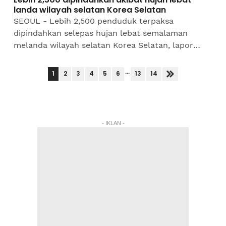
landa wilayah selatan Korea Selatan
SEOUL - Lebih 2,500 penduduk terpaksa
dipindahkan selepas hujan lebat semalaman
melanda wilayah selatan Korea Selatan, lapor
Agensi Berita Yonhap.Menurut Ibu Pejabat
Pencegahan Bencana dan Keselamatan...
...
1
2
3
4
5
6
13
14
- IKLAN -