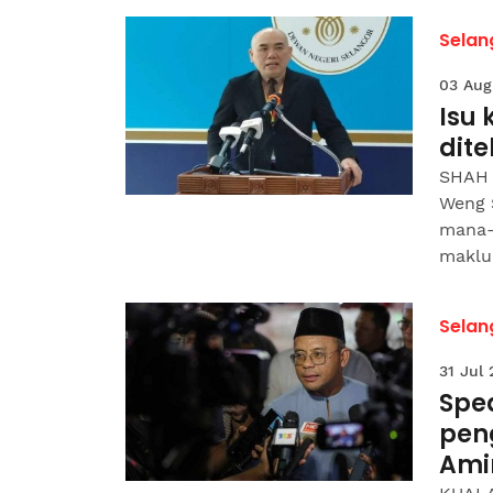
Selan
03 Aug
Isu
dite
SHAH 
Weng 
mana-
maklu
Selan
31 Jul
Spe
peng
Ami