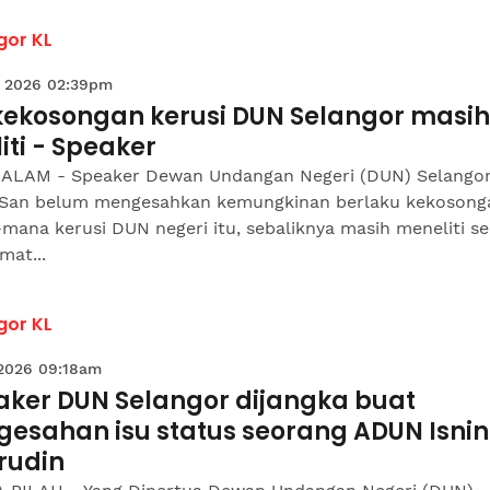
gor KL
 2026 02:39pm
 kekosongan kerusi DUN Selangor masih
liti - Speaker
ALAM - Speaker Dewan Undangan Negeri (DUN) Selangor
San belum mengesahkan kemungkinan berlaku kekosong
mana kerusi DUN negeri itu, sebaliknya masih meneliti s
mat...
gor KL
 2026 09:18am
aker DUN Selangor dijangka buat
esahan isu status seorang ADUN Isnin 
rudin