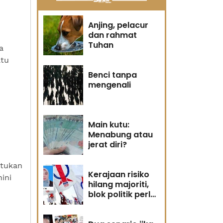
Anjing, pelacur
dan rahmat
Tuhan
a
atu
Benci tanpa
mengenali
Main kutu:
Menabung atau
jerat diri?
ntukan
Kerajaan risiko
ini
hilang majoriti,
blok politik perlu
runding semula