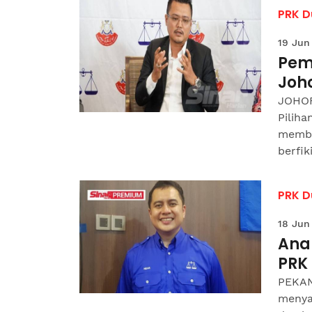
PRK D
19 Jun
Pem
Joh
JOHOR
Pilih
membu
berfiki
PRK D
18 Jun
Anak
PRK
PEKAN
menya