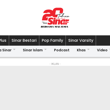
Plus
Sinar Bestari
Pop Family
Sinar Varsity
a Sinar
Sinar Islam
Podcast
Khas
Video
- IKLAN -