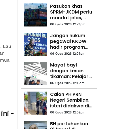
Pasukan khas
SPRM-JKDM perlu
mandat jelas,
pastikan operasi
06 Ogos 2026 12:29pm
berkesan - C4
Center
Jangan hukum
pegawai KKDW
, Lau
hadir program
rasmi ketika PRN -
an
06 Ogos 2026 12:24pm
Ahmad Zahid
emua
Mayat bayi
dengan kesan
tikaman: Pelajar
kolej perempuan
06 Ogos 2026 12:15pm
didakwa esok
Calon PH PRN
Negeri Sembilan,
isteri didakwa di
mahkamah
ini -
06 Ogos 2026 12:03pm
BN pertahankan