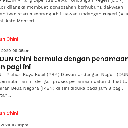
 PILAH - Yang Dipertua Dewan Undangan Negeri (DUN)
gor dijangka membuat pengesahan berhubung dakwaan
bitkan status seorang Ahli Dewan Undangan Negeri (AD
ni, kata Menteri...
un Chini
 2020 09:05am
 DUN Chini bermula dengan penamaa
n pagi ini
 - Pilihan Raya Kecil (PRK) Dewan Undangan Negeri (DUN
bermula hari ini dengan proses penamaan calon di Institu
ran Belia Negara (IKBN) di sini dibuka pada jam 8 pagi.
tan...
un Chini
 2020 07:01pm