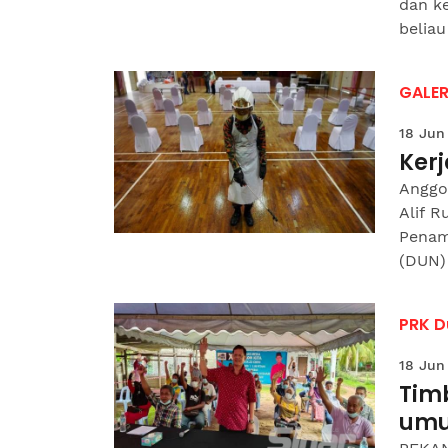
dan ke
beliau
GALER
18 Jun
Kerj
Anggo
Alif R
Penam
(DUN) 
PRK D
18 Jun
Tim
umu