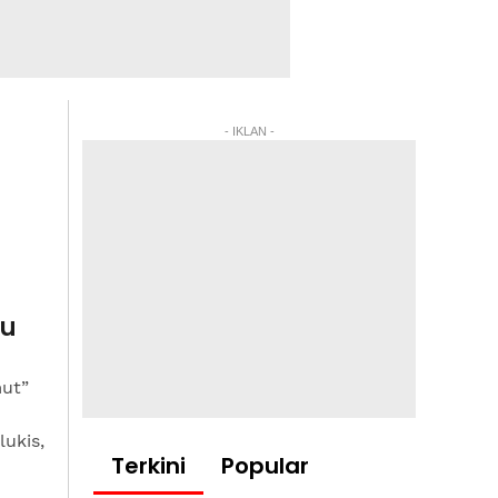
- IKLAN -
tu
ut”
ukis,
Terkini
Popular