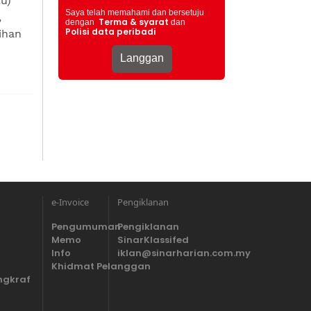
u)
Saya telah memahami dan bersetuju
,
Terma & syarat
dengan
dan
Polisi data peribadi
ihan
e-Invoice
Pengiklanan
Pengumuman
Pengiklanan
Memo
SinarKlassifed
Info
iklan@sinarharian.com.my
Khidmat Pelanggan
ngkraf