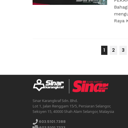
PEKAN 
Bahag
mengu
Raya Ke
1
2
3
Sinar Karangkraf Sdn. Bhd.
Lot 1, Jalan Renggam 15/5, Persiaran Selangor,
Seksyen 15, 40000 Shah Alam Selangor, Malaysia
603.5101.7388
603.5101.7333