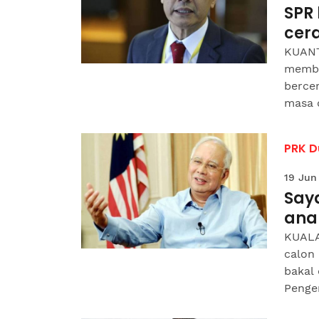
SPR
cer
KUANT
membe
berce
masa d
PRK D
19 Jun
Say
anak
KUALA
calon 
bakal
Penger