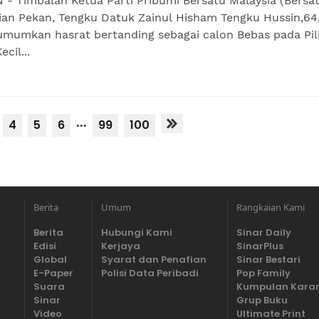
- Timbalan Ketua Parti Pribumi Bersatu Malaysia (Bersat
ian Pekan, Tengku Datuk Zainul Hisham Tengku Hussin,64
mumkan hasrat bertanding sebagai calon Bebas pada Pil
cil...
...
4
5
6
99
100
Berita
Umum
Rangkaian Kami
Berita
Hubungi Kami
Sinar Daily
Edisi
Kerjaya
SinarPlus
Global
Syarat dan Penafian
Sinar Bestari
E-Paper
Polisi Data Peribadi
Pop Family
Suara
Kumpulan Kara
Sinar
Grup Buku
Video
Ultimate Print