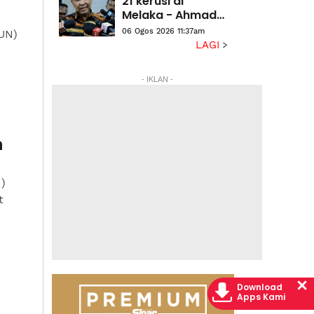
21 kerusi di
Melaka - Ahmad
Zahid
06 Ogos 2026 11:37am
UN)
LAGI
- IKLAN -
n
)
t
Download
Apps Kami