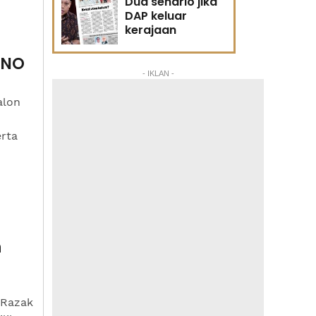
Dua senario jika
DAP keluar
kerajaan
MNO
- IKLAN -
alon
rta
n
 Razak