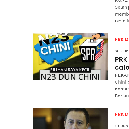
KUALA
Selan
memba
Isnin i
PRK D
20 Jun
PRK
calo
PEKAN
Chini 
Kemahi
Beriku
PRK D
19 Jun