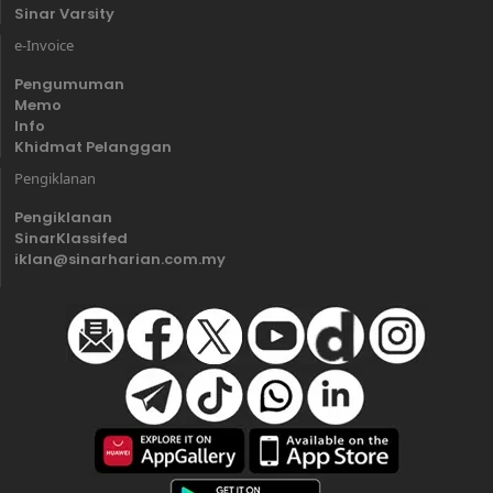
Sinar Varsity
e-Invoice
Pengumuman
Memo
Info
Khidmat Pelanggan
Pengiklanan
Pengiklanan
SinarKlassifed
iklan@sinarharian.com.my