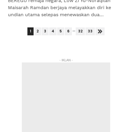
BEREGU remaja negara, Low Zi Yu-Noraqilah
Maisarah Ramdan berjaya melayakkan diri ke
undian utama selepas menewaskan dua
perlawanan kelayakan pada Kejohanan Badminton
Asia (BAC) di Ningbo, China, hari...
...
1
2
3
4
5
6
32
33
- IKLAN -