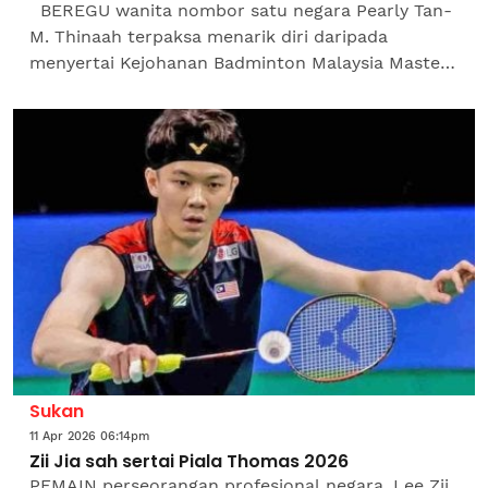
BEREGU wanita nombor satu negara Pearly Tan-
M. Thinaah terpaksa menarik diri daripada
menyertai Kejohanan Badminton Malaysia Masters
2026 bermula esok hingga 24 Mei di Unifi Arena,
Bukit Jalil di...
Sukan
11 Apr 2026 06:14pm
Zii Jia sah sertai Piala Thomas 2026
PEMAIN perseorangan profesional negara, Lee Zii