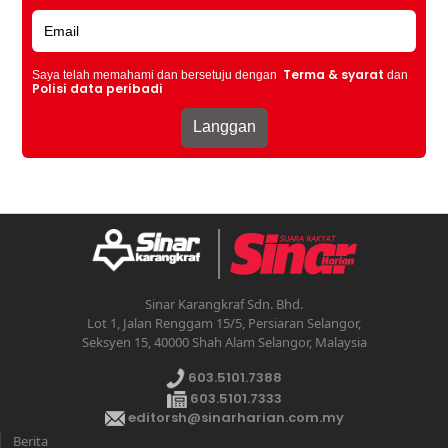
Terma & syarat
Saya telah memahami dan bersetuju dengan
dan
Polisi data peribadi
Sinar Karangkraf Sdn. Bhd.
Lot 1, Jalan Renggam 15/5, Persiaran Selangor,
Seksyen 15, 40000 Shah Alam Selangor, Malaysia
603.5101.7388
603.5101.7333
editorsh@sinarharian.com.my
Berita