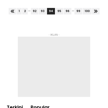
Penyelamat Jalan Suka Menanti, dengan nama
Muhammad Adib.Pemangku Pengarah...
...
...
94
1
2
92
93
95
96
99
100
- IKLAN -
Terkini
Popular