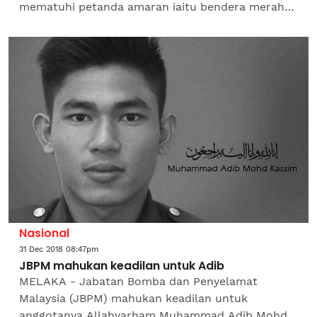
mematuhi petanda amaran iaitu bendera merah
yang diletakkan di kawasan pesisir pantai
terutamanya di musim...
Nasional
31 Dec 2018 08:47pm
JBPM mahukan keadilan untuk Adib
MELAKA - Jabatan Bomba dan Penyelamat
Malaysia (JBPM) mahukan keadilan untuk
anggotanya Allahyarham Muhammad Adib Mohd