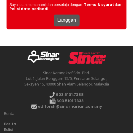
Terma & syarat
Saya telah memahami dan bersetuju dengan
dan
Polisi data peribadi
Sinar Karangkraf Sdn. Bhd.
Lot 1, Jalan Renggam 15/5, Persiaran Selangor,
Seksyen 15, 40000 Shah Alam Selangor, Malaysia
603.5101.7388
603.5101.7333
editorsh@sinarharian.com.my
Berita
Berita
Edisi