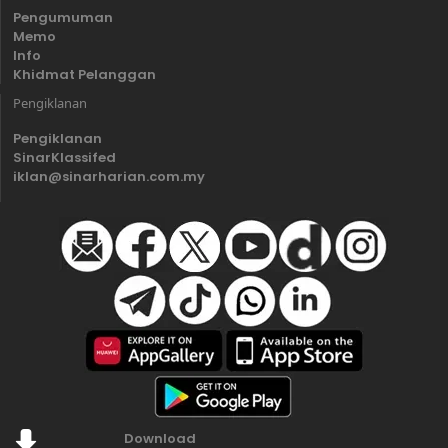
Pengumuman
Memo
Info
Khidmat Pelanggan
Pengiklanan
Pengiklanan
SinarKlassifed
iklan@sinarharian.com.my
Download