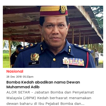
Operasi Jabatan Bomba dan Penyelamat Malaysia
(JBPM) Pulau...
Nasional
28 Dec 2018 05:33pm
Bomba Kedah abadikan nama Dewan
Muhammad Adib
ALOR SETAR - Jabatan Bomba dan Penyelamat
Malaysia (JBPM) Kedah berhasrat menamakan
dewan baharu di Ibu Pejabat Bomba dan