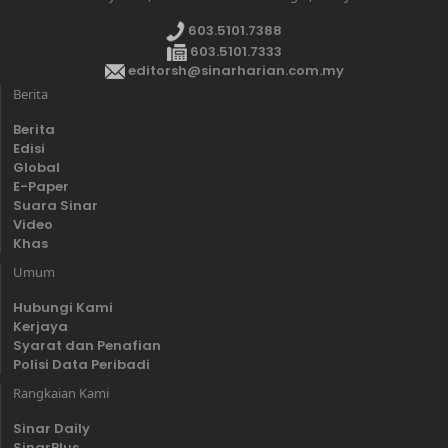
603.5101.7388
603.5101.7333
editorsh@sinarharian.com.my
Berita
Berita
Edisi
Global
E-Paper
Suara Sinar
Video
Khas
Umum
Hubungi Kami
Kerjaya
Syarat dan Penafian
Polisi Data Peribadi
Rangkaian Kami
Sinar Daily
SinarPlus