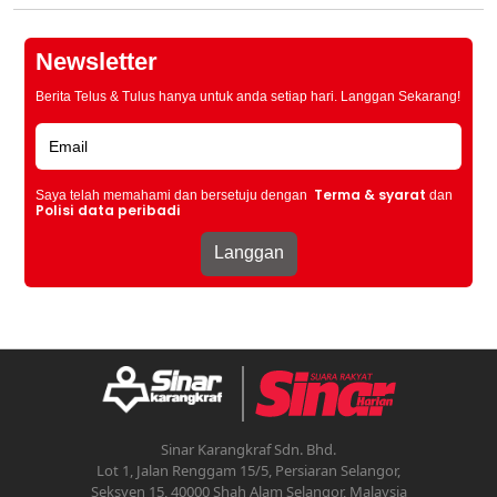
Newsletter
Berita Telus & Tulus hanya untuk anda setiap hari. Langgan Sekarang!
Terma & syarat
Saya telah memahami dan bersetuju dengan
dan
Polisi data peribadi
Sinar Karangkraf Sdn. Bhd.
Lot 1, Jalan Renggam 15/5, Persiaran Selangor,
Seksyen 15, 40000 Shah Alam Selangor, Malaysia