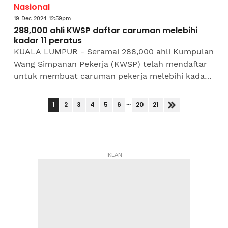
Nasional
19 Dec 2024 12:59pm
288,000 ahli KWSP daftar caruman melebihi
kadar 11 peratus
KUALA LUMPUR - Seramai 288,000 ahli Kumpulan
Wang Simpanan Pekerja (KWSP) telah mendaftar
untuk membuat caruman pekerja melebihi kadar
berkanun sebanyak 11 peratus setakat Oktober
2024. Timbalan...
...
1
2
3
4
5
6
20
21
- IKLAN -