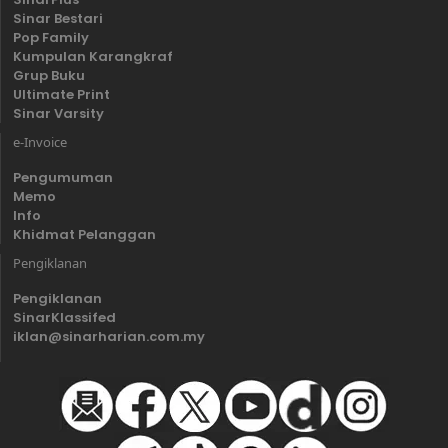
Sinar Bestari
Pop Family
Kumpulan Karangkraf
Grup Buku
Ultimate Print
Sinar Varsity
e-Invoice
Pengumuman
Memo
Info
Khidmat Pelanggan
Pengiklanan
Pengiklanan
SinarKlassifed
iklan@sinarharian.com.my