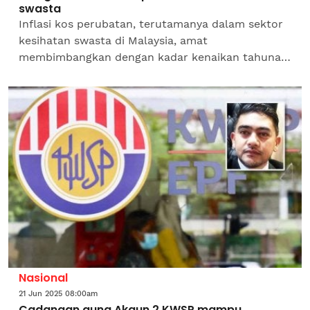
swasta
Inflasi kos perubatan, terutamanya dalam sektor
kesihatan swasta di Malaysia, amat
membimbangkan dengan kadar kenaikan tahunan
yang jauh melebihi kadar purata global dan Asia
Pasifik.Kenaikan ini...
Nasional
21 Jun 2025 08:00am
Cadangan guna Akaun 2 KWSP mampu