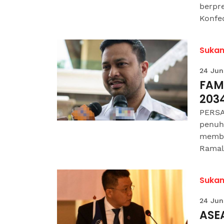
berpre
Konfed
Suka
24 Jun
FAM 
203
PERSA
penuh
membi
Ramal
Suka
24 Jun
ASE