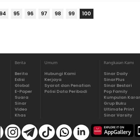
94
95
96
97
98
99
100
Berita
Umum
Rangkaian Kami
Berita
Hubungi Kami
Sinar Daily
Edisi
Kerjaya
SinarPlus
Global
Syarat dan Penafian
Sinar Bestari
E-Paper
Polisi Data Peribadi
Pop Family
Suara
Kumpulan Kara
Sinar
Grup Buku
Video
Ultimate Print
Khas
Sinar Varsity