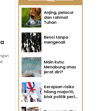
Anjing, pelacur
dan rahmat
Tuhan
Benci tanpa
ia
mengenali
ongan
at
Main kutu:
Menabung atau
jerat diri?
Kerajaan risiko
hilang majoriti,
blok politik perlu
runding semula