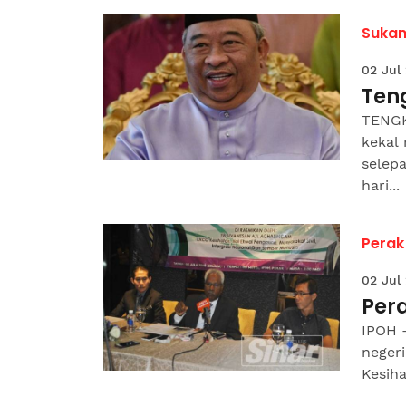
Suka
02 Jul
Ten
TENGK
kekal
selep
hari...
Perak
02 Jul
Pera
IPOH 
negeri
Kesiha