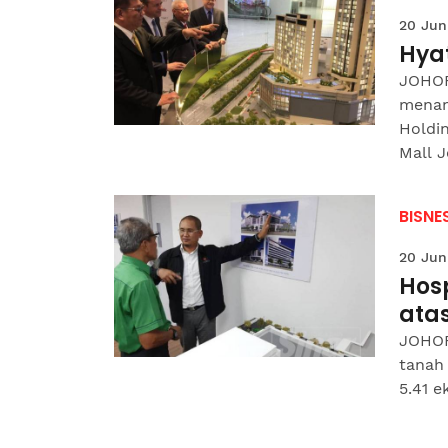
20 Jun
Hyat
JOHOR
menan
Holdi
Mall J
BISNE
20 Jun
Hosp
ata
JOHOR
tanah 
5.41 e