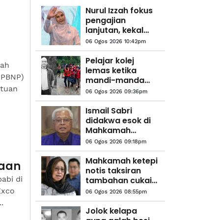
Nurul Izzah fokus
pengajian
lanjutan, kekal
sebagai anggota
06 Ogos 2026 10:42pm
PKR
Pelajar kolej
hah
lemas ketika
(PBNP)
mandi-manda
atuan
bersama
06 Ogos 2026 09:36pm
sembilan rakan
Ismail Sabri
didakwa esok di
Mahkamah
Sesyen Kuala
06 Ogos 2026 09:18pm
Lumpur
Mahkamah ketepi
jaan
notis taksiran
abi di
tambahan cukai
RM313.8 juta
Exco
06 Ogos 2026 08:55pm
terhadap Na'imah
.
Jolok kelapa