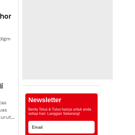
ohor
adigm
i
Newsletter
tas
uas
Berita Telus & Tulus hanya untuk anda
setiap hari. Langgan Sekarang!
urut...