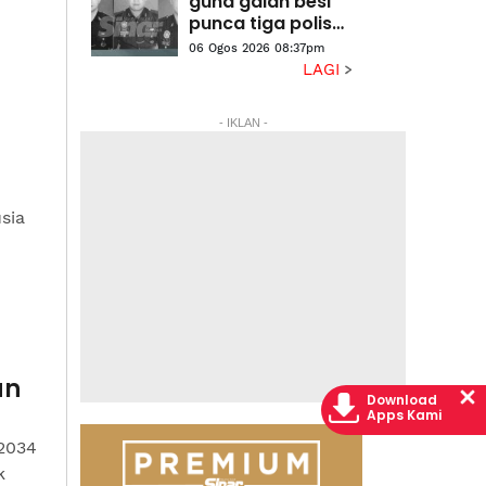
guna galah besi
punca tiga polis
maut terkena
06 Ogos 2026 08:37pm
renjatan elektrik
LAGI
- IKLAN -
sia
an
Download
Apps Kami
2034
k