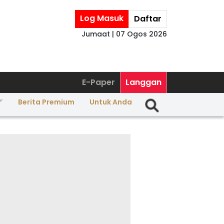
Log Masuk
Daftar
Jumaat | 07 Ogos 2026
E-Paper
Langgan
Berita Premium
Untuk Anda