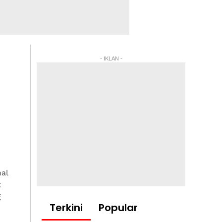
- IKLAN -
nal
k
g
Terkini
Popular