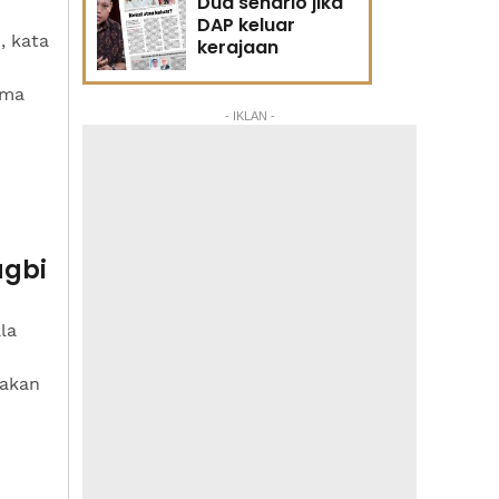
Dua senario jika
DAP keluar
, kata
kerajaan
ama
- IKLAN -
agbi
la
 akan