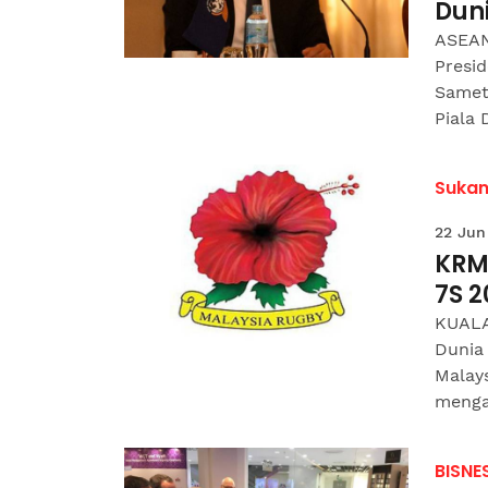
Duni
ASEAN
Presi
Samet
Piala 
Suka
22 Jun
KRM
7S 2
KUALA
Dunia 
Malay
menga
BISNE