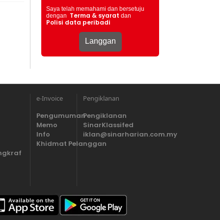
Saya telah memahami dan bersetuju
Terma & syarat
dengan
dan
Polisi data peribadi
e-Invoice
Pengiklanan
Pengumuman
Pengiklanan
Memo
SinarKlassifed
Info
iklan@sinarharian.com.my
Khidmat Pelanggan
ngkraf