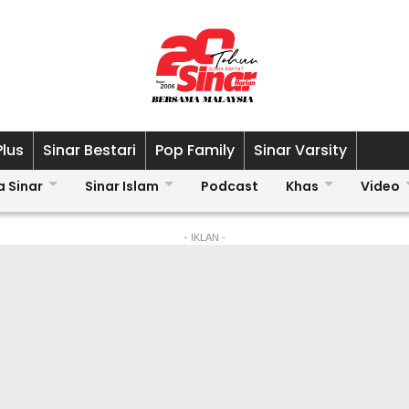
Plus
Sinar Bestari
Pop Family
Sinar Varsity
a Sinar
Sinar Islam
Podcast
Khas
Video
- IKLAN -