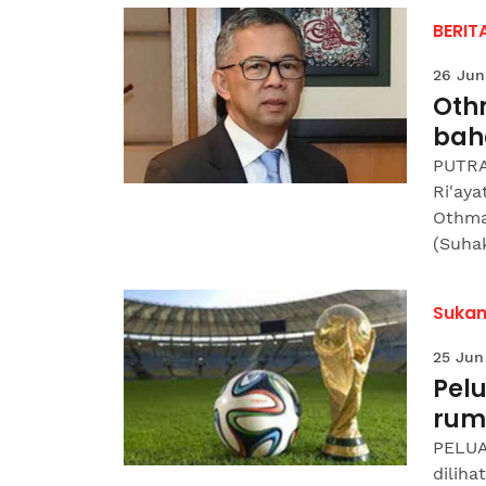
BERIT
26 Jun
Oth
bah
PUTRA
Ri'aya
Othma
(Suhak
Suka
25 Jun
Pelu
rum
PELUA
dilih