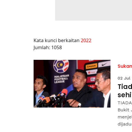
Kata kunci berkaitan
2022
Jumlah: 1058
Suka
02 Jul
Tiad
sehi
TIADA
Bukit
menjel
dijadua