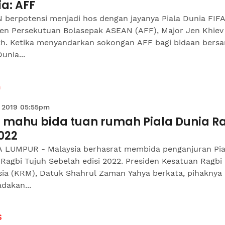
a: AFF
 berpotensi menjadi hos dengan jayanya Piala Dunia FIFA
den Persekutuan Bolasepak ASEAN (AFF), Major Jen Khiev
h. Ketika menyandarkan sokongan AFF bagi bidaan bers
Dunia...
n
 2019 05:55pm
 mahu bida tuan rumah Piala Dunia R
022
 LUMPUR - Malaysia berhasrat membida penganjuran Pia
Ragbi Tujuh Sebelah edisi 2022. Presiden Kesatuan Ragbi
sia (KRM), Datuk Shahrul Zaman Yahya berkata, pihaknya
dakan...
S