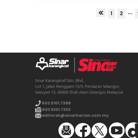
...
1
2
Sinar Karangkraf Sdn. Bhd.
Lot 1, Jalan Renggam 15/5, Persiaran Selangor,
Seksyen 15, 40000 Shah Alam Selangor, Malaysia
603.5101.7388
603.5101.7333
editorsh@sinarharian.com.my