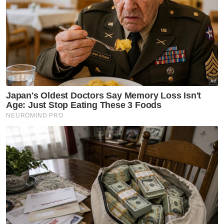
Menurutnya, kemunculan gajah jantan
dengan ukuran saiz tapak kaki sepanjang 41
sentimeter itu dikesan sejak Disember tahun
lalu.
Beliau berkata, pelbagai usaha dilakukan
bertujuan mengusir haiwan tersebut namun
tidak berhasil.
Artikel Berkaitan:
Perarakan gajah jinak, Sanum dan Chery curi
tumpuan l 16 September 2025
Perarakan gajah jinak, Sanum dan Chery curi
tumpuan
[VIDEO] Lebih 3,000 pengunjung teruja lihat
perarakan gajah jinak, Sanum dan Chery
"Aduan berulang diterima mengenai
kehadiran gajah tersebut sejak tiga minggu