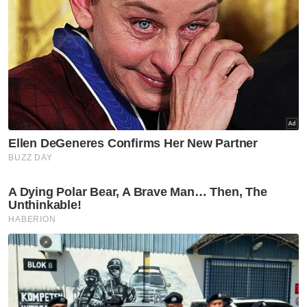
Bukit Malut bukan 'port'
Rohingya - Penduduk
Utara
92 peratus penduduk Bukit
Malut miliki MyKad, bukan
penempatan Rohingya