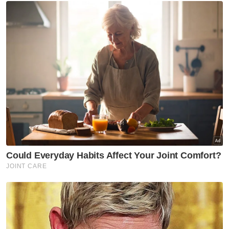
Pemindahan Gajah Liar
Artikel Disyorkan
Utara
Pengusaha restoran rugi
RM2,000 diperdaya tempahan
palsu guna nama RXZ Members
Utara
Empat kereta terbakar di
kawasan semak
Utara