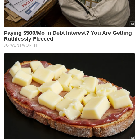
lalu dan gajah jantan ini dipercayai datang dari
kawasan Hutan Simpan Gunung Inas,"
katanya.
Jelas beliau, gajah liar tersebut berada dalam
keadaan sihat setelah pemeriksaan dan
pemantauan dilakukan petugas Jabatan
Veterinar negeri.