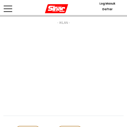
Log Masuk
Daftar
- IKLAN -