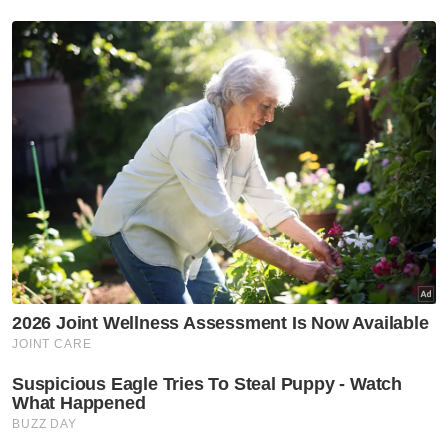
PDRM Kedah
Gajah itu telah berjaya ditangkap pada 7
Januari dan proses pemindahannya
selesai pada 14 Januari
Pemasangan mikrocip dan pengukuran
morfologi dilakukan setelah gajah
tersebut berada dalam keadaan sihat
setelah pemeriksaan
Muat turun aplikasi Sinar Harian.
Klik di sini!
Sanum
Rambai