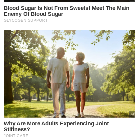
"Pemasangan mikrocip dan pengukuran
morfologi juga telah dilakukan," jelas beliau.
Ringkasan AI
Operasi pemindahan seekor gajah liar di
Kampung Charok Kapas, Kupang berjaya
dilakukan dengan bantuan dua ekor gajah
denak bernama Sanum dan Rambai
Gajah liar jantan itu berjaya dikeluarkan
dan dihantar ke habitat selamat dalam
satu operasi
Operasi membabitkan lebih kurang 23
petugas dari Jabatan Perhilitan Kelantan,
PKGK Kuala Gandah dan empat anggota