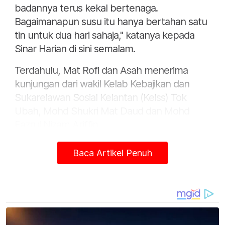
badannya terus kekal bertenaga.
Bagaimanapun susu itu hanya bertahan satu
tin untuk dua hari sahaja," katanya kepada
Sinar Harian di sini semalam.
Terdahulu, Mat Rofi dan Asah menerima
kunjungan dari wakil Kelab Kebajikan dan
Sukarelawan Sosial Kelantan (Kelss) Tok
Ubah, Mohd Shukri Mat Daud dan Mohd
Fazrul Nizam Ariffin.
Baca Artikel Penuh