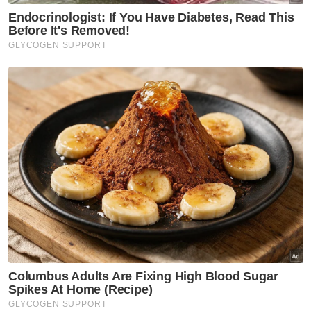
Kelantan
Guna nama Kelantan perlu
minta kebenaran kerajaan
negeri - Exco
Kelantan
Kelantan yakin RUU Syariah
baharu tidak bercanggah
Perlembagaan