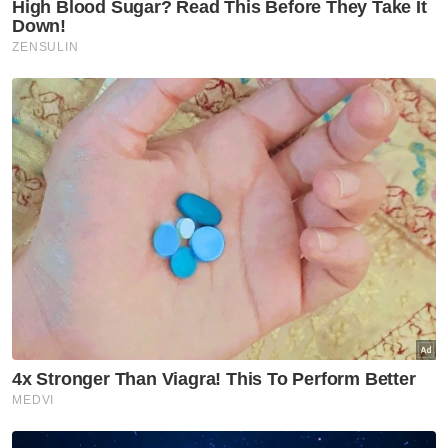
"Beban hidup kami sedikit berkurangan
apabila mendapat bantuan bulanan RM300
daripada Jabatan Kebajikan Masyarakat.
"Setiap dua minggu sekali suami terpaksa
dibawa ke Hospital Raja Perempuan Zainab II
(HRPZ II) untuk menjalani pemeriksaan rutin,"
katanya.