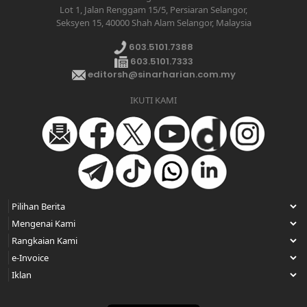
Lot 1, Jalan Renggam 15/5, Persiaran Selangor,
Seksyen 15, 40000 Shah Alam Selangor, Malaysia
603.5101.7388
603.5101.7333
editorsh@sinarharian.com.my
IKUTI KAMI