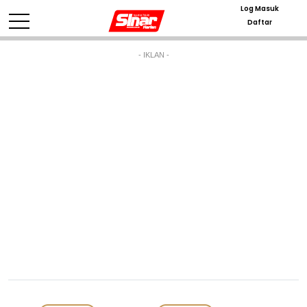
Log Masuk
Daftar
- IKLAN -