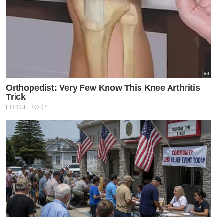
Muat turun aplikasi Sinar Harian.
Klik di sini!
Harap bantu kajian selidik kami dan
×
dapatkan baucar tunai.
Berapakah umur anda?
Kurang daripada 18 tahun
18 - 24 tahun
25 - 34 tahun
35 - 44 tahun
45 - 54 tahun
55 - 64 tahun
65 tahun dan ke atas
VPoints:
0
Masuk | Daftar
Kanser Tulang Pipi