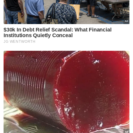
Lelaki Tiada Lelangit
Mat Rofi Hamzah
Artikel Disyorkan
Kelantan
'Awak tenunglah muka saya
lama-lama, nanti saya dah
tiada sudah tidak boleh tengok'
Kelantan
'Saya ingat sudah mati' -
Pemain bola sepak kongsi detik
cemas dipanah petir