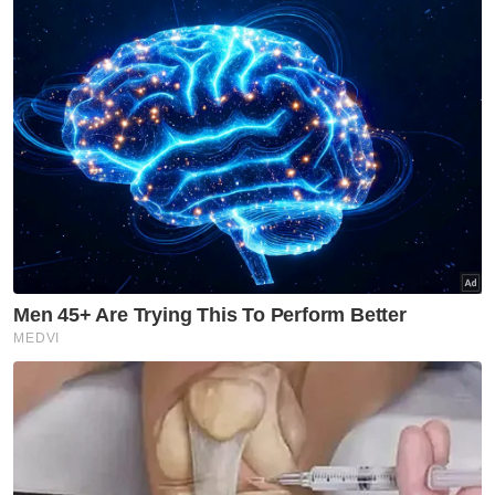
Berita Telus & Tulus menerusi E-Mel setiap
hari!
Asah berkata, sungguhpun begitu dia masih
perlu bekerja keras bagi memastikan
suaminya terus kental melawan penyakit
tersebut.
Orang ramai yang ingin membantu boleh
menyalurkan bantuan ke akaun Bank
Simpanan Nasional (BSN) milik Asah di
0300741100004772.