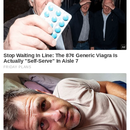
Mat Rofi (dua dari kanan) menerima kunjungan dari wakil Kelss di
rumahnya di Kampung Kual.
Menurutnya, sejak kanser menyerang Mat
Rofi hilang upaya untuk bekerja dan tahap
kesihatannya makin menyusut selain
terpaksa 'berperang' dengan kesakitan.
"Hasil upah dari kerja-kerja menoreh getah itu
dapatlah saya gunakan untuk menyara suami
dan empat anak yang masih bersekolah.
Artikel Berkaitan:
Pasir Mas, Tumpat 'hotspot' laluan penyeludup
Artis dikir barat agih air percuma sepanjang
Ramadan
4,320 al-Quran tiada perakuan KDN dirampas
sepanjang Ramadan
"Enam lagi anak saya sudah bekerja.