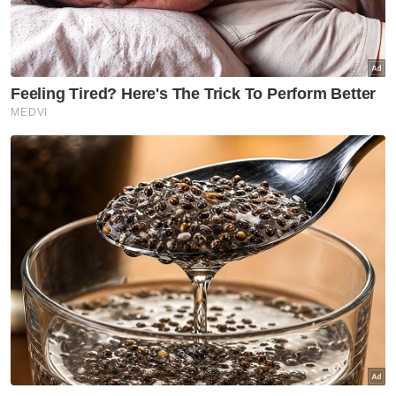
Sungguhpun bekerja kilang anak-anak
mereka tetap mengirimkan wang belanja
walaupun ada kalanya terpaksa mengikat
perut kerana ada dalam kalangan mereka
sudah berumah tangga," katanya.
Katanya, bagi meneruskan kelangsungan
hidup dia mengambil alih tugas ketua
keluarga dengan mengambil upah menoreh
getah bagi memastikan dapur rumah mereka
terus berasap.