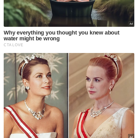
Pengkhianatan terhadap negara
Beku perolehan ATM, PDRM: Isyarat tegas integriti
perlu diutamakan
ATM rombak, tambah baik tatakelola
Semua keputusan perolehan ATM, PDRM terkait isu
rasuah dibekukan sementara - Anwar
Amanah Johor gesa audit menyeluruh perolehan
ATM
Sebab itu, pembekuan perolehan tidak wajar
berakhir sebagai langkah sementara kerana
ia dilihat perlu dijadikan titik mula kepada
reformasti atau pembaharuan struktur yang
menyentuh punca kes sedemikian berlaku.