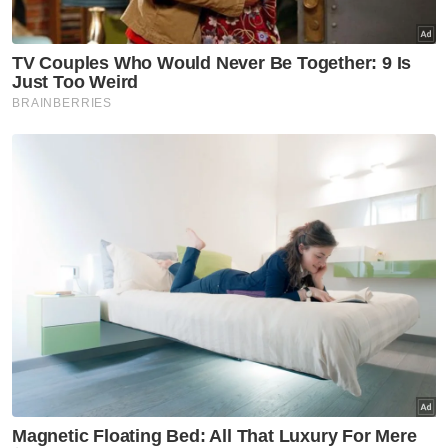
Perolehan
Audit Bebas
Analisis Sinar
Artikel Disyorkan
Analisis Sinar
Apabila perpisahan berakhir
ugutan