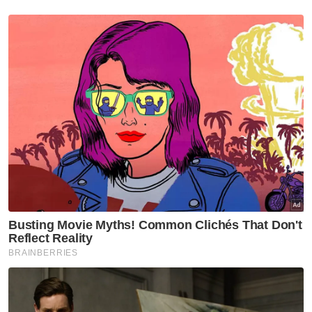
operasi, sekali gus memulihkan keyakinan
rakyat terhadap ketelusan pengurusan
keselamatan.
Berita Telus & Tulus menerusi E-Mel setiap
hari!
Jika audit bebas masih dianggap ancaman
kepada keselamatan, persoalan sebenar
ialah sama ada ketirisan lebih