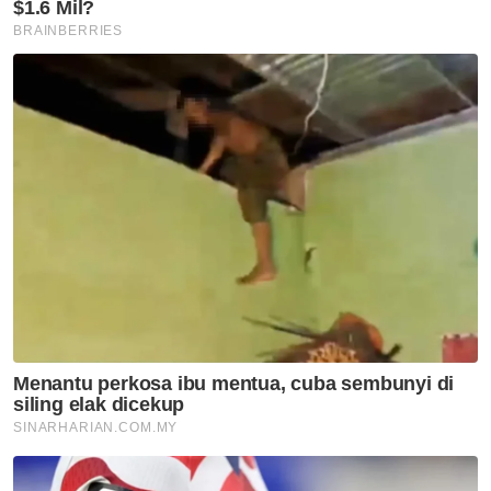
Analisis Sinar
Dilema mak ayah bila anak nak
masuk asrama
Analisis Sinar
AI bukan musuh
Analisis Sinar
Tragedi pokok tumbang:
Pengurusan risiko tidak boleh
lagi bersifat reaktif