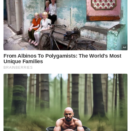
memulihkan kepercayaan bangsa dan
negara terhadap tentera.
Tiada siapa menafikan pengorbanan puluhan
ribu anggota ATM dan PDRM yang
berkhidmat dengan jujur serta ikhlas tetapi
kes yang didakwa melibatkan ‘jerung’ atau
pegawai peringkat tertinggi tersebut
memberi kesan besar kepada imej institusi.
Masalah utama bukan terletak pada individu
semata-mata sebaliknya pada sistem
perolehan dan tender yang terlalu
bergantung kepada kepercayaan dalaman
tanpa semak serta imbang luaran yang
berkesan.
Artikel Berkaitan: