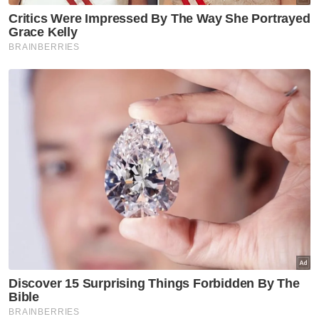
Antara pembaharuan paling kritikal ialah
pelaksanaan audit bebas sepenuhnya
terhadap perolehan pertahanan, kerana
audit dalaman mungkin tidak mencukupi
mengesan konflik kepentingan dan
penyelewengan.
Audit bebas yang melapor kepada Parlimen
mampu berfungsi sebagai mekanisme
semak dan imbang tanpa menjejaskan rahsia