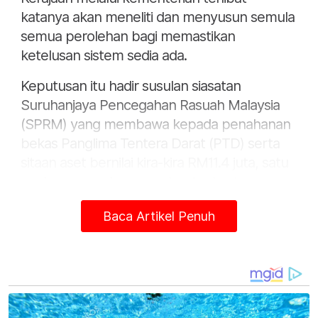
katanya akan meneliti dan menyusun semula
semua perolehan bagi memastikan
ketelusan sistem sedia ada.
Keputusan itu hadir susulan siasatan
Suruhanjaya Pencegahan Rasuah Malaysia
(SPRM) yang membawa kepada penahanan
bekas Panglima Tentera Darat (PTD) serta
sitaan aset bernilai kira-kira RM11.4 juta, satu
angka yang cukup membuat rakyat
menghela nafas panjang.
Baca Artikel Penuh
Jumlah sitaan aset berkenaan bukan sekadar
angka, tetapi lambang betapa longgarnya
kawalan dalaman apabila perolehan bernilai
strategik disyaki boleh dimanipulasi tanpa
dikesan sehingga akhirnya kes meletup ke