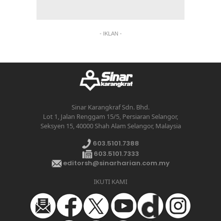
- IKLAN -
Sinar Karangkraf Sdn. Bhd.
Lot 1, Jalan Renggam 15/5, Persiaran Selangor,
Seksyen 15, 40000 Shah Alam Selangor, Malaysia
603.5101.7388
603.5101.7333
editorsh@sinarharian.com.my
IKUTI KAMI