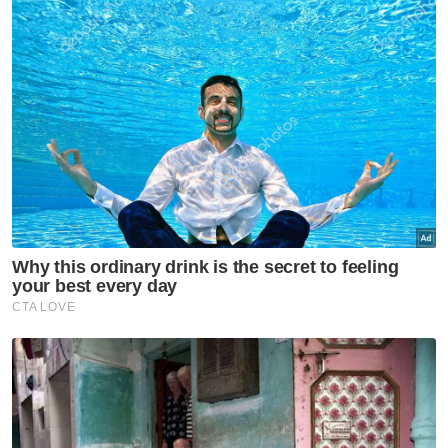
pengetahuan umum.
Menyedari impak buruk kes terbabit kepada
imej ATM, Menteri Pertahanan, Datuk Seri
Mohamed Khaled Nordin pada Ahad tampil
memberi jaminan bahawa kerajaan akan