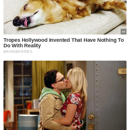
kebenaran akhirnya muncul.
Jika kerajaan benar-benar serius memulihkan
imej ATM dan PDRM, audit bebas perolehan
secara menyeluruh mesti dijadikan dasar
kekal supaya keselamatan negara diurus
dengan amanah.
*Raiham Mohd Sanusi ialah wartawan Sinar
Harian
Muat turun aplikasi Sinar Harian.
Klik di sini!
Kewangan