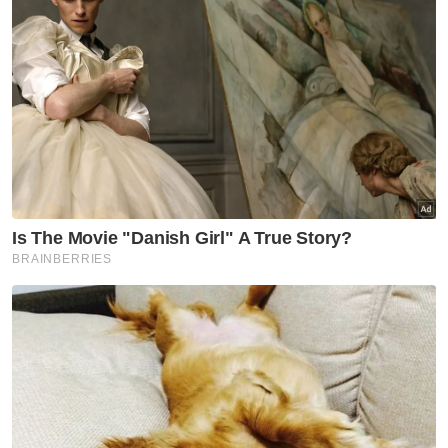
membahayakan negara berbanding
pendedahan terkawal yang bertujuan
membetulkan sistem.
Kerajaan juga perlu memecahkan
kebergantungan kuasa kelulusan perolehan
dan tender kepada kelompok kecil kerana
kuasa yang diberikan tanpa pengawasan
kadangkala boleh ‘menggelapkan mata’
mereka yang diberikan tanggungjawab
tersebut.
Paling penting kerajaan juga perlu
menghapuskan budaya melindungi
kesalahan atas alasan untuk menjaga imej
institusi kerana imej yang dibina atas penafian
hanya akan runtuh lebih cepat apabila