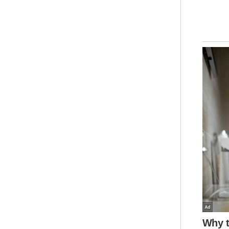
men
ber
sep
Liar
Dal
dit