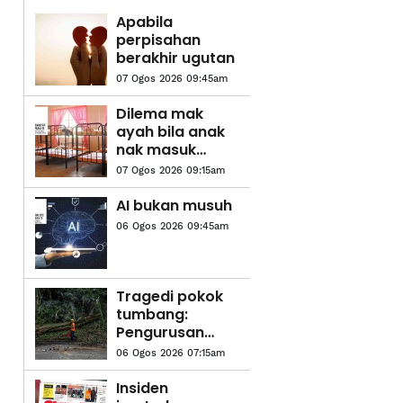
Apabila
perpisahan
berakhir ugutan
07 Ogos 2026 09:45am
Dilema mak
ayah bila anak
nak masuk
asrama
07 Ogos 2026 09:15am
AI bukan musuh
06 Ogos 2026 09:45am
Tragedi pokok
tumbang:
Pengurusan
risiko tidak
06 Ogos 2026 07:15am
boleh lagi
bersifat reaktif
Insiden