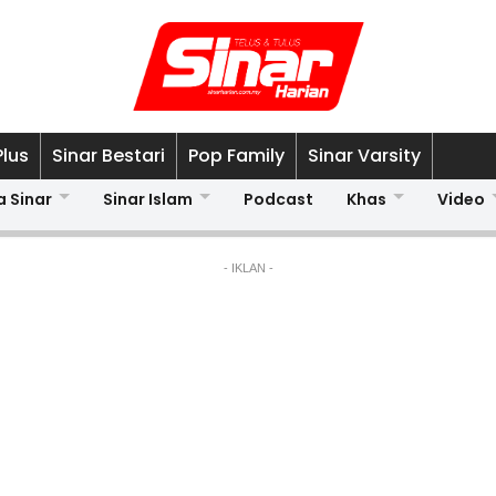
Plus
Sinar Bestari
Pop Family
Sinar Varsity
a Sinar
Sinar Islam
Podcast
Khas
Video
- IKLAN -