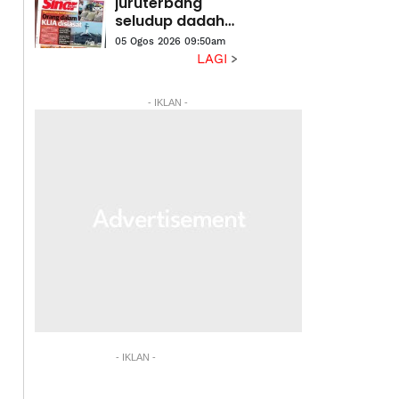
juruterbang
seludup dadah
dedah
05 Ogos 2026 09:50am
kelemahan
LAGI
keselamatan
sempadan
- IKLAN -
- IKLAN -