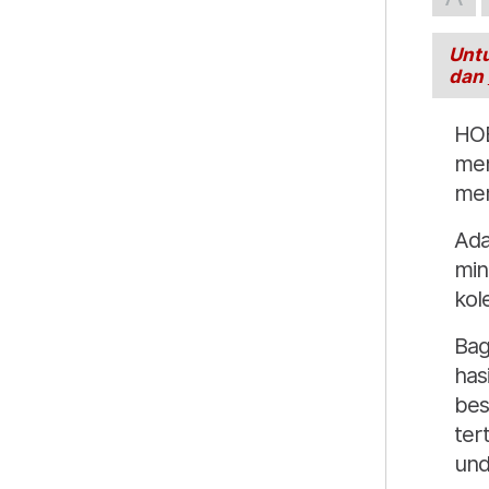
Untu
dan
HOB
men
mem
Ada
min
kol
Bag
has
bes
ter
und