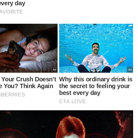
pa makanan dan minuman bersih di Seremban 2
edahkan sebuah pertubuhan bukan kerajaan
O), stray free.foundation pada Jumaat.
 yang mengejutkan, pemilik memberikan alasan
ak mempunyai masa untuk membersihkan
gkar dan kawasan luar kediaman kerana sibuk
erja.
bila berlaku pelanggaran undang-undang
upun pengabaian, hobi itu berubah menjadi
udaratan bukan hanya kepada diri sendiri,
ah juga kepada makhluk lain.
tikel Berkaitan:
PRN Sabah: SPR akan tentukan sama ada PRK diadakan
atau tidak jika ada kerusi Parlimen dikosongkan
Belanjawan 2026: Harap ada yang 'manis-manis'