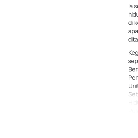
Ia 
hid
di 
apa
dit
Keg
sep
Ber
Per
Uni
Seb
Hid
Pul
Kom
Yus