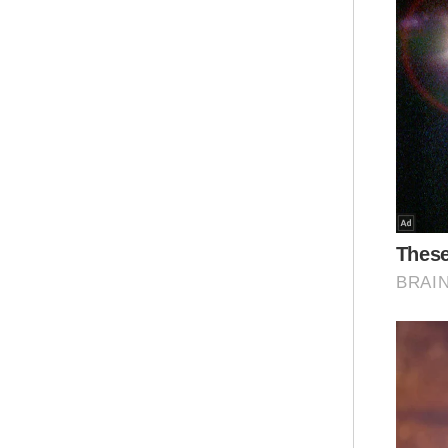
Dua
sek
pen
mel