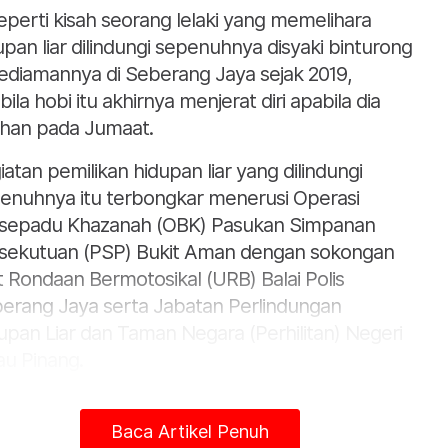
seperti kisah seorang lelaki yang memelihara
upan liar dilindungi sepenuhnya disyaki binturong
kediamannya di Seberang Jaya sejak 2019,
bila hobi itu akhirnya menjerat diri apabila dia
ahan pada Jumaat.
iatan pemilikan hidupan liar yang dilindungi
enuhnya itu terbongkar menerusi Operasi
sepadu Khazanah (OBK) Pasukan Simpanan
sekutuan (PSP) Bukit Aman dengan sokongan
t Rondaan Bermotosikal (URB) Balai Polis
erang Jaya serta Jabatan Perlindungan
upan Liar dan Taman Negara (Perhilitan) Negeri
au Pinang.
ander PSP, Senior Asisten Komisioner Rosli Md
of berkata, pemeriksaan di kediaman terbabit
Baca Artikel Penuh