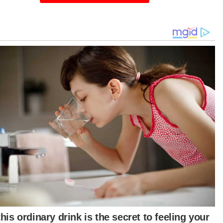
emui seekor hidupan liar disyaki binturong
nilai RM50,000 iaitu spesies yang dilindungi
enuhnya di bawah Akta Pemuliharaan Hidupan
 2010.
am satu kes berasingan, beberapa ekor kucing
emui dikurung dalam sangkar kotor penuh najis