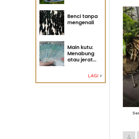
Tuhan
Benci tanpa
mengenali
Main kutu:
Menabung
atau jerat
diri?
LAGI
Se
A