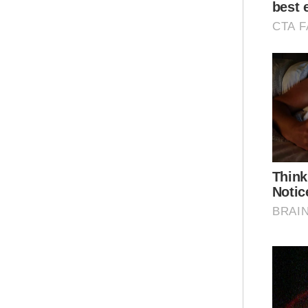
tan
did
(NG
Apa
tid
san
bek
Apa
ata
kem
mal
Ar