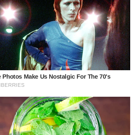
Jangan ada yang terkecuali daripada nikmati manfaat
BUDI95
 insiden itu mengingatkan bahawa hobi bukan
adar soal minat tetapi melibatkan komitmen,
getahuan dan keupayaan untuk
aksanakannya secara bertanggungjawab.