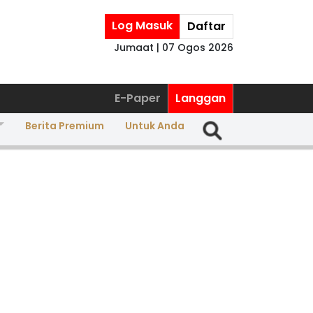
Log Masuk
Daftar
Jumaat | 07 Ogos 2026
E-Paper
Langgan
Berita Premium
Untuk Anda