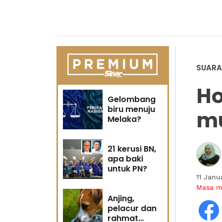
SUARA
H
Gelombang
biru menuju
m
Melaka?
21 kerusi BN,
apa baki
untuk PN?
11 Janu
Masa 
Anjing,
pelacur dan
rahmat