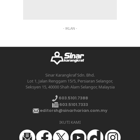
- IKLAN -
Sinar Karangkraf Sdn. Bhd.
Lot 1, Jalan Renggam 15/5, Persiaran Selangor,
Seksyen 15, 40000 Shah Alam Selangor, Malaysia
603.5101.7388
603.5101.7333
editorsh@sinarharian.com.my
IKUTI KAMI