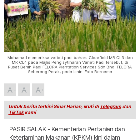
Mohamad memeriksa varieti padi baharu Clearfield MR CL3 dan
MR CL4 pada Majlis Pengisytiharan Varieti Padi tersebut, di
Pusat Benih Padi FELCRA Plantation Services Sdn Bhd, FELCRA
Seberang Perak, pada Isnin. Foto Bernama
A
A
A
Untuk berita terkini Sinar Harian, ikuti di
Telegram
dan
TikTok
kami
PASIR SALAK - Kementerian Pertanian dan
Keterjaminan Makanan (KPKM) kini dalam