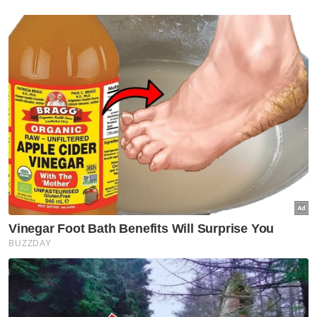
hari!
Langkah itu penting bagi memastikan
pengilang besar dan kecil dapat bekerjasama
dalam memulihkan industri beras serta
menjamin bekalannya sentiasa stabil dan
mencukupi.
Muat turun aplikasi Sinar Harian.
Klik di sini!