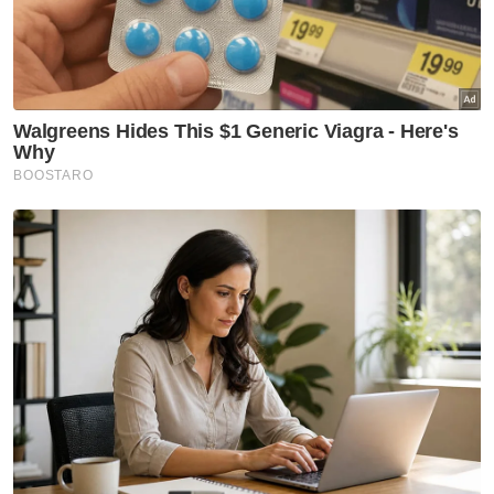
Pertanian
Artikel Disyorkan
Nasional
MGB sempurnakan majlis 'roof
topping' Pangsapuri Saujana
Indah
Nasional
90 peratus pelajar UniMAIWP
ditawarkan bantuan am
pelajaran sehingga RM10,000
setahun
Nasional