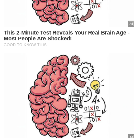
“Kuota ini (bergantung) kepada keupayaan.
Kita lihat kalau Bumiputera itu kilangnya ada
keupayaan, kita akan berusaha membantu.
“Kalau tiada keupayaan langsung, itu
memang agak sukarlah. Dalam hal ini, kita tak