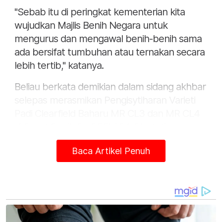
"Sebab itu di peringkat kementerian kita
wujudkan Majlis Benih Negara untuk
mengurus dan mengawal benih-benih sama
ada bersifat tumbuhan atau ternakan secara
lebih tertib," katanya.
Beliau berkata demikian dalam sidang akhbar
selepas merasmikan Pengisytiharan Varieti
Padi Clearfield Baharu MR CL3 dan MR CL4
di Pusat Benih Padi FELCRA Plantation
Services Sdn Bhd Seberang Perak di sini
Baca Artikel Penuh
pada Isnin.
Mohamad berkata, salah satu fungsi utama
majlis berkenaan ialah mewujudkan sistem
repositori atau pusat penyimpanan rasmi
bagi semua jenis benih pertanian dan