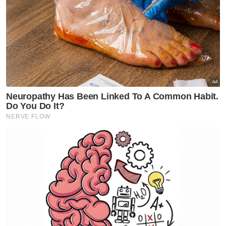
masa depan," jelasnya.
Dalam pada itu, beliau berkata, penambahan
kuota bekalan beras kepada pengilang
termasuk Bumiputera akan dilaksanakan
melihat kepada keupayaan kilang.
Jelas beliau, sekiranya pengilang mampu
menghasilkan jumlah padi lebih banyak
pihaknya berusaha untuk membantu bagi
menambah kuota bekalan beras tersebut.
Artikel Berkaitan:
Kes buli MRSM Besut di peringkat akhir siasatan, lima
pelajar dibebaskan
Kerajaan perlu segera tangani isu laluan sehala
pekan Tapah
Akta 586 dipinda tangani isu caj berlebihan di
hospital swasta