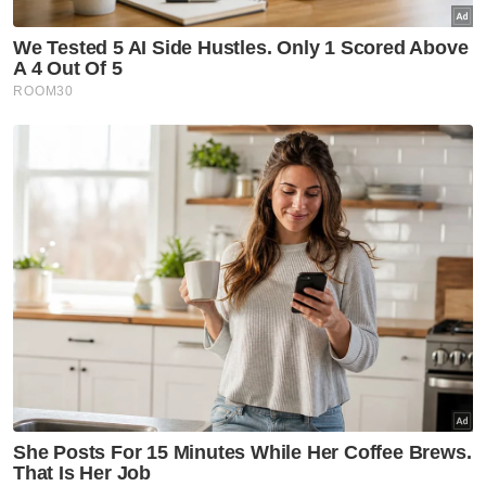
Ahmad Maslan ‘bersilat’ di kafe
Karangkraf, jamu NGAM petai
selambak
Nasional
Allahyarham Mana Sikana
dinobat penerima Anugerah
Sastera Negara ke-16