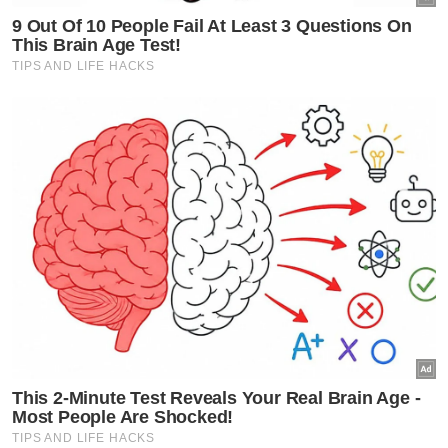
boleh bergantung soal kuota semata-mata,
kena lihat kuota dan keupayaan. Itu yang
paling penting dan kerajaan sentiasa
membantu,” katanya.
Rabu lalu, media melaporkan, Exco
Pembangunan Luar Bandar, Perladangan,
Pertanian dan Industri Makanan Perak, Datuk
Mohd Zolkafly Harun akan memohon kepada
KPKM untuk menambah bekalan beras
khususnya pengilang Bumiputera.
Berita Telus & Tulus menerusi E-Mel setiap