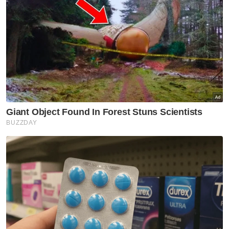
Jawab soalan kaji selidik dan
dapatkan
×
baucar tunai.
Apakah tahap kelayakan akademik anda?
Sekolah rendah
Sekolah menengah
Ijazah sarjana muda
Kolej/ STPM/ Diploma
(Bachelor)
Ijazah sarjana (Master)
Ijazah kedoktoran
VPoints:
0
Masuk | Daftar
KPKM
Majlis Benih Negara
Industri Benih