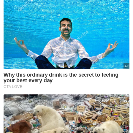
projek tersebut ialah pembinaan sungai
tiruan sepanjang lapan hingga sembilan
kilometer (km) dari kawasan Paman ke Tasik
Bungkus, Ibok.