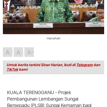
Hanafiah
A
A
A
Untuk berita terkini Sinar Harian, ikuti di
Telegram
dan
TikTok
kami
KUALA TERENGGANU - Projek
Pembangunan Lembangan Sungai
Bersepadu (PLSB) Sungai Kemaman bagi