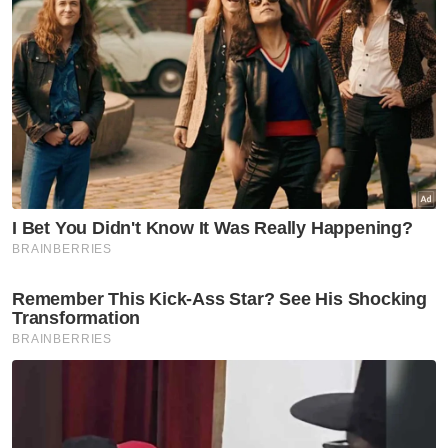
Enam bulan berjauhan, tak
sangka anak pulang sebagai
jenazah - Bapa
Terengganu
'Surprise' durian buat cikgu
kesayangan
Terengganu
'Isteri patah tangan, kereta
rosak teruk' - Mangsa nahas
gajah pertimbang tindakan
undang-undang