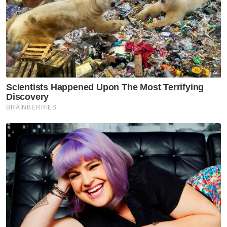
"Objektif utama projek ini adalah untuk
mengurangkan kawasan takungan banjir
yang menjadi punca utama limpahan air
setiap kali hujan lebat melanda," katanya.
Berita Telus & Tulus menerusi E-Mel setiap
hari!