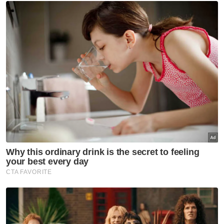
Bencana
Infrastruktur
Terengganu
Artikel Disyorkan
Terengganu
Kerosakan terumbu karang
Pulau Redang: Kerajaan negeri
panggil pengusaha bot, resort
Terengganu