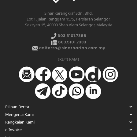
Sinar Karangkraf Sdn. Bhd.
Lot 1, Jalan Renggam 15/5, Persiaran Selangor,
Seksyen 15, 40000 Shah Alam Selangor, Malaysia
603.5101.7388
603.5101.7333
editorsh@sinarharian.com.my
IKUTI KAMI