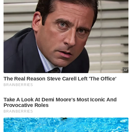
kerosakan harta benda dan melindungi
nyawa penduduk yang terkesan setiap kali
musim tengkujuh," katanya ketika menjawab
soalan Mohd Hafiz Adam (Pas - Air Putih)
pada Sidang Dewan Undangan Negeri (DUN)
di Wisma Darul Iman di sini pada Isnin.
Artikel Berkaitan:
SPRM tahan 4 individu, bongkar tuntutan palsu
bernilai RM5 juta
PDRM rampas 5,051 senjata tiruan bernilai RM4.16
juta
Toner komputer tiruan bernilai lebih RM90,000
dirampas
Menurut Hanafiah, antara komponen utama