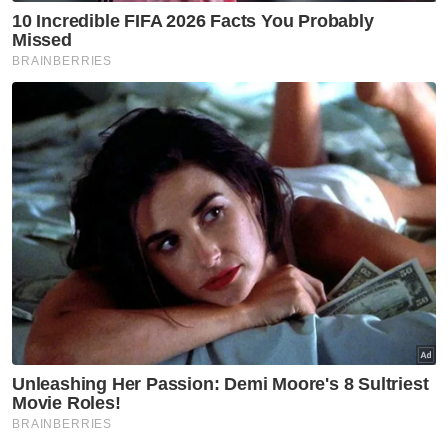
daerah Kemaman sentiasa terjamin, selain
menyokong pembangunan yang lebih lestari
dan selamat daripada bencana alam.
"Ini membuktikan komitmen kerajaan negeri
dan Persekutuan dalam menangani isu banjir
secara menyeluruh, bukan sekadar
penyelesaian sementara tetapi jangka
panjang demi kemakmuran penduduk
setempat," ujarnya.
Muat turun aplikasi Sinar Harian.
Klik di sini!