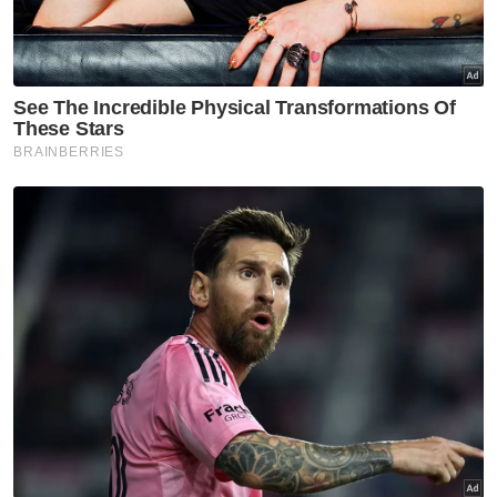
Mengulas lanjut, beliau berkata projek
berkenaan akan dilaksanakan secara kaedah
reka dan bina, dengan penilaian kontraktor
kini sedang dijalankan oleh JPS Malaysia.
"Surat setuju terima kepada kontraktor yang
berjaya dijangka akan dikeluarkan pada
Disember 2025, manakala tempoh
pelaksanaan keseluruhan projek ditetapkan
selama lima tahun," katanya.
Hanafiah berkata, projek berimpak tinggi itu
merupakan antara usaha strategik kerajaan
dalam memastikan kesejahteraan rakyat di