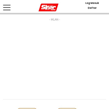
Log Masuk
Daftar
- IKLAN -