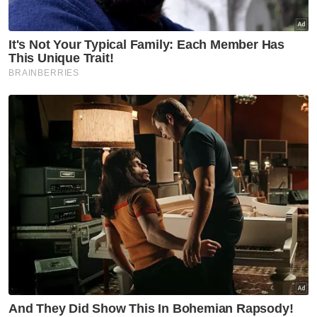
Dua remaja ditahan, motosikal
guna nombor pendaftaran
palsu milik kereta BMW
Semasa
Seorang rakyat Malaysia maut,
rakan parah kemalangan di
Yala
Semasa
PDRM nafi hantaran tular papar
visual, teks kaitkan pemangku
Timbalan Ketua Polis Negara