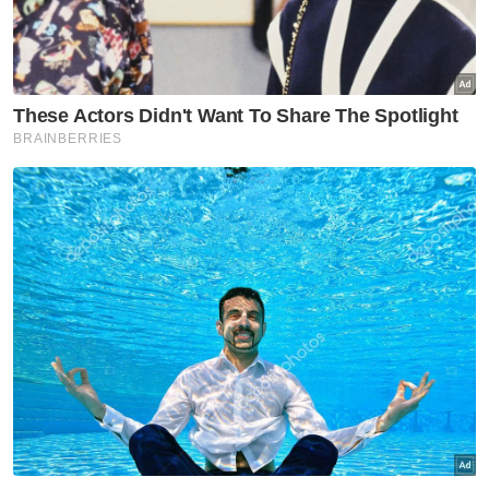
terhadap Papagomo
Mahkamah turut memerintahkan defendan
memfailkan afidavit jawapan sebelum 23
Mei, manakala afidavit balasan pada 6 Jun
dan hujahan bertulis sebelum 20 Jun.