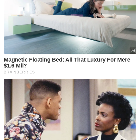
Sementara itu, peguam, Muhammad Rafique
Rashid Ali, yang mewakili Wan Muhammad
Azri, memohon mahkamah menolak
permohonan Razarudin selaku plaintif kerana
ia tidak berlandaskan kepada prima facie.
Selepas mendengar hujahan daripada kedua-
dua pihak, Pesuruhjaya Kehakiman Gan
Techiong membenarkan permohonan plaintif
dan menetapkan pendengaran kes itu pada
30 Jun depan.
Artikel Berkaitan:
KPN dakwa Papagomo tidak ikhlas minta maaf,
mohon dipenjara
'Maaf Tan Sri Razarudin kerana kenyataan berbaur
fitnah' - Papagomo
KPN dapat kebenaran mulakan prosiding komital