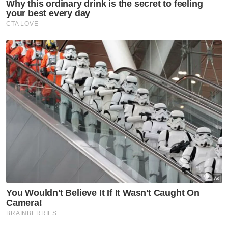
Pada Rabu minggu lalu, Wan Muhammad Azri
memohon maaf kepada Razarudin
berhubung kenyataan berbaur fitnah ketika
prosiding kes saman RM3 juta.
Dalam saman yang difailkan pada 26
Disember 2024, Razarudin menuntut ganti
rugi bagi fitnah lisan dan bertulis, ganti rugi
am, teruk atau teladan, serta khas.
Berita Telus & Tulus menerusi E-Mel setiap
hari!