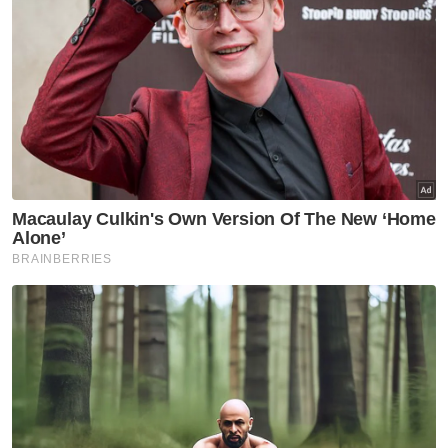
Muat turun aplikasi Sinar Harian.
Klik di sini!
Papagomo
Permohonan Maaf
Razarudin Husain