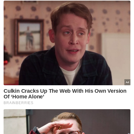
Beliau turut menuntut perintah injunksi bagi
menghalang defendan sama ada secara
sendiri, melalui ejennya, atau mana-mana
pihak lain daripada mengeluarkan kenyataan
dan kata-kata berunsur fitnah, serta daripada
menerbitkan atau menyebabkan penerbitan
semula kenyataan tersebut.