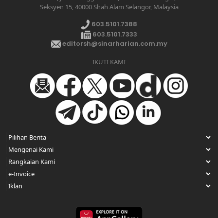
Seksyen 15, 40000 Shah Alam Selangor, Malaysia
603.5101.7388
603.5101.7333
editorsh@sinarharian.com.my
IKUTI KAMI