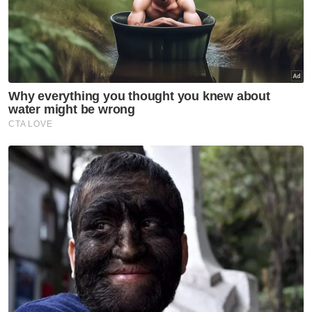
Saman
Hina Mahkamah
Berita Paling Hangat
Artikel Disyorkan
Semasa
Jerebu: Lapan kawasan di
Sarawak, Johan Setia di
Selangor catat IPU tidak sihat
Semasa