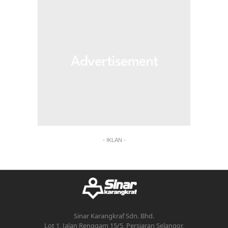
- IKLAN -
Sinar Karangkraf Sdn. Bhd.
Lot 1, Jalan Renggam 15/5, Persiaran Selangor,