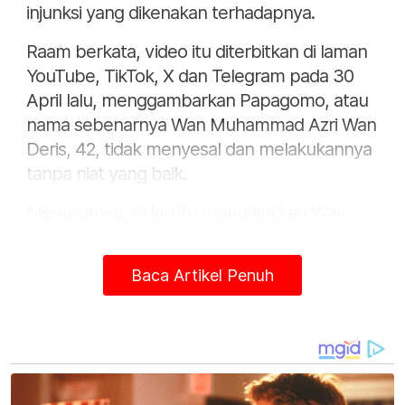
injunksi yang dikenakan terhadapnya.
Raam berkata, video itu diterbitkan di laman
YouTube, TikTok, X dan Telegram pada 30
April lalu, menggambarkan Papagomo, atau
nama sebenarnya Wan Muhammad Azri Wan
Deris, 42, tidak menyesal dan melakukannya
tanpa niat yang baik.
Menurutnya, video itu menunjukkan Wan
Muhammad Azri selaku defendan seakan-
akan melawak dan tidak ikhlas memohon
Baca Artikel Penuh
maaf.
“Ini merupakan perkara berkaitan mahkamah,
tetapi pernyataan maaf itu
berlatarbelakangkan muzik dan tidak langsung
menunjukkan penyesalan.