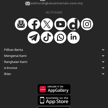
editorsh@sinarharian.com.my
IKUTI KAMI