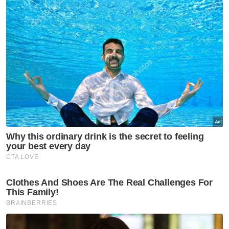
Baginda turut berkenan menyampaikan
sumbangan hari raya dengan jumlah
keseluruhan RM229,000 kepada 458 asnaf
terdiri daripada kategori fakir, miskin dan
mualaf daerah Klang dengan setiap seorang
menerima RM500.
Sementara itu, Pegawai Daerah Klang, Amri
Ismail dalam sembah ucapannya
memaklumkan sehingga 28 Februari lepas,