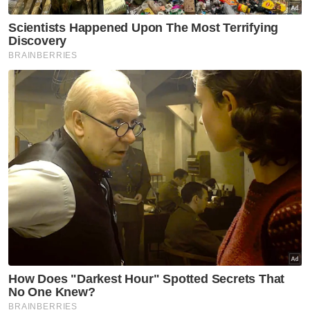
Berita Telus & Tulus menerusi E-Mel setiap
hari!
Muat turun aplikasi Sinar Harian.
Klik di sini!
Harap bantu kajian selidik kami dan
×
dapatkan baucar tunai.
Apakah jantina anda?