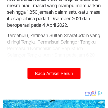
mesra hijau, masjid yang mampu memuatkan
sehingga 1,850 jemaah dalam satu-satu masa
itu siap dibina pada 1 Disember 2021 dan
beroperasi pada 4 April 2022.
Terdahulu, ketibaan Sultan Sharafuddin yang
diiringi Tengku Permaisuri Selangor Tengku
Permaisuri Norashikin dan Raja Muda
Selangor Tengku Amir Shah pada jam 6.20
petang disambut Menteri Besar Datuk Seri
Amirudin Shari serta Setiausaha Kerajaan
Baca Artikel Penuh
Negeri, Datuk Dr Ahmad Fadzli Ahmad
Tajuddin.