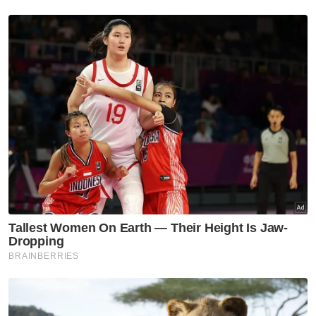
Lelaki
Perempuan
VPoints:
0
Masuk | Daftar
Sultan Selangor
Zakat Perniagaan
Artikel Disyorkan
Selangor KL
'Speaker tentukan status
kerusi DUN selepas semakan' -