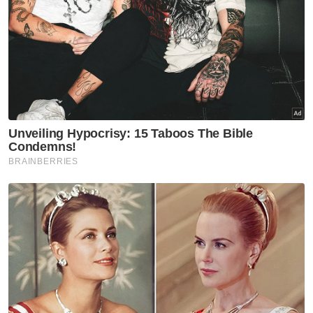
Pengurus syarikat rugi RM2.08 juta terpedaya
sindiket tipu pelaburan
Sultan Nazrin terima serahan zakat 5 syarikat
RM3.56 juta kepada MAIPk
Selain itu, beliau memaklumkan projek
Selangor Maritime Gateway (SMG) bagi Zon
6 (Kampung Sungai Kandis ke Alam Impian)
dan Zon 8 (Kota Kemuning ke Kampung
Lombong) setakat 31 Jan lepas telah
mencapai kemajuan 37.58 peratus serta
dijangka siap sepenuhnya tahun hadapan.