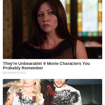
jumlah kutipan premium tanah dan permit
bagi Pejabat Daerah dan Tanah (PDT) Klang
mencecah RM119.7 juta iaitu 41 peratus
daripada jumlah kutipan yang disasarkan
kerajaan negeri bagi daerah itu.
"Sejumlah RM1.8 juta telah diperuntukkan
pada tahun ini bagi penganjuran pelbagai
program kemasyarakatan oleh PDT Klang
termasuk program bantuan kepada
golongan yang layak dan usahawan bagi
meningkatkan pendapatan, taraf hidup serta
membasmi kemiskinan,” katanya.
Artikel Berkaitan:
Sultan Selangor titah pantau ajaran sesat agar tidak
berulang