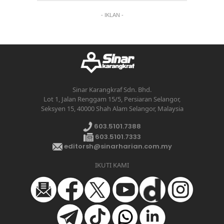
- IKLAN -
Sinar Karangkraf Sdn. Bhd.
Lot 1, Jalan Renggam 15/5, Persiaran Selangor,
Seksyen 15, 40000 Shah Alam Selangor, Malaysia
603.5101.7388
603.5101.7333
editorsh@sinarharian.com.my
IKUTI KAMI