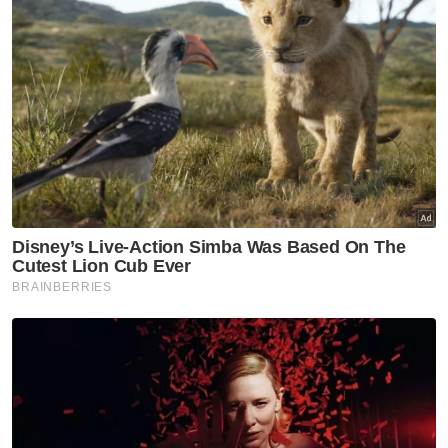
Amirudin
Selangor KL
Peruntukan Sukma dedah
kepincangan pentadbiran
Kerajaan Madani - Pemuda Pas
Selangor
Selangor KL
Selepas 8 bulan percuma,
kutipan Plaza Tol Eco Grandeur
mula tengah malam ini
Selangor KL
'Kereta warisan' tersadai
punca parkir makin sempit