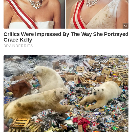
Katanya, projek tersebut bukan sahaja akan
meningkatkan kapasiti tetapi juga tahap
kualiti dan kuantiti air sungai selaras dengan
hasrat kerajaan negeri menjadikan Sungai
Klang sebagai sumber bekalan air mampan.
Dalam pada itu, Sultan Sharafuddin turut
berbuka puasa dan solat maghrib, isyak
serta tarawih bersama rakyat. - Bernama