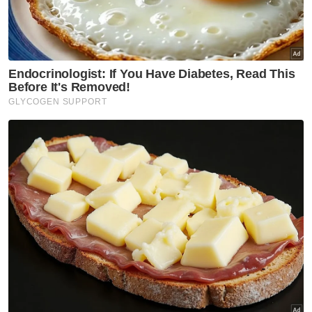
Nancy Shukri
Artikel Disyorkan
Nasional
Bekas Ketua Hakim Negara,
Eusoff Chin meninggal dunia
Nasional
Mendepani ajaran sesat:
Antara realiti, sejarah dan
cabaran zaman moden
Nasional