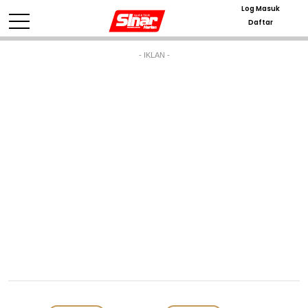
Log Masuk
Daftar
- IKLAN -