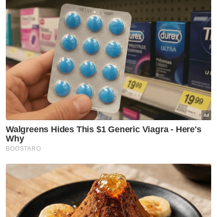
kawasan masjid,” katanya. - Bernama
Artikel Berkaitan:
Lelaki OKU didakwa cabul budak perempuan dituduh
Khamis ini
Elak sebar video mangsa cabul di masjid - Saifuddin
Shafi