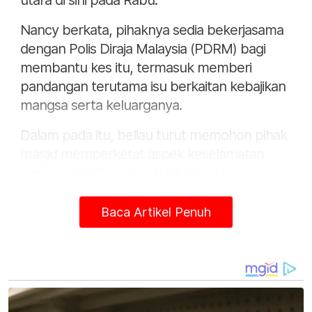
utara di sini pada Rabu.
Nancy berkata, pihaknya sedia bekerjasama
dengan Polis Diraja Malaysia (PDRM) bagi
membantu kes itu, termasuk memberi
pandangan terutama isu berkaitan kebajikan
mangsa serta keluarganya.
Dalam pada itu, beliau turut memohon pihak
masjid memperketat aspek keselamatan
supaya kejadian sama tidak berulang
terutama menjelang Ramadan dan umat
Islam akan menunaikan solat tarawih.
Baca Artikel Penuh
"CCTV (kamera litar tertutup) dan fasiliti
keselamatan lain boleh digunakan supaya
tidak ada pihak yang boleh mengambil
kesempatan dengan mudah di dalam