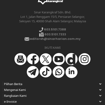
Sinar Karangkraf Sdn. Bhd.
Lot 1, Jalan Renggam 15/5, Persiaran Selangor,
Seksyen 15, 40000 Shah Alam Selangor, Malaysia
603.5101.7388
603.5101.7333
editorsh@sinarharian.com.my
IKUTI KAMI