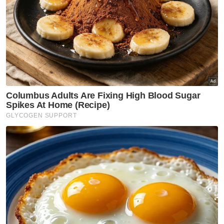
Cabul di masjid: Polis siasat dakwaan suspek miliki
kad OKU
'Siasat CCTV, bukti gambar cabul kanak-kanak
perempuan di masjid'
Pemuda ditahan disyaki cabul budak perempuan di
masjid
Kanak-kanak perempuan dicabul ketika solat di
masjid
Muat turun aplikasi Sinar Harian.
Klik di sini!
Kanak Kanak
Cabul
Masjid