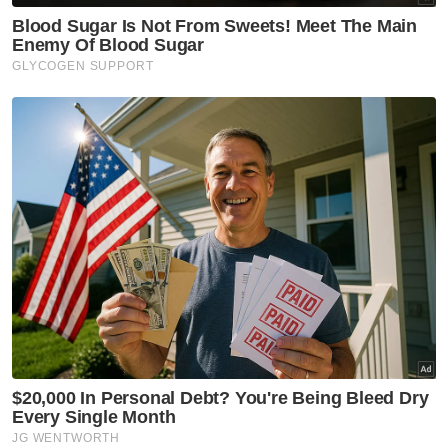
Dari sawah ke meja makan
Nasional
Smart Amil lonjak kutipan
zakat digital hampir 10 kali
ganda