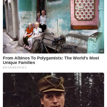
sedang menyediakan rancangan
"komprehensif" untuk membina semula Gaza
tanpa memindahkan rakyat Palestin.
Artikel Berkaitan:
Delegasi AS, Rusia bertemu di Arab Saudi bincang
perang Ukraine
Derma RM1 sebulan, bangunkan semula Gaza
1MDB: Saya tak dengar perbualan bantuan dana
antara Najib, Raja Arab Saudi - Saksi
Rancangan untuk pemindahan rakyat
Palestin ditolak oleh dunia Arab dan banyak
negara lain, yang mengatakan ia sama
dengan pembersihan etnik.
Idea kontroversi itu muncul selepas perjanjian
gencatan senjata yang berkuat kuasa di Gaza
pada 19 Januari, sekali gus menghentikan