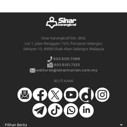
Sinar Karangkraf Sdn. Bhd.
Lot 1, Jalan Renggam 15/5, Persiaran Selangor,
Seksyen 15, 40000 Shah Alam Selangor, Malaysia
603.5101.7388
603.5101.7333
editorsh@sinarharian.com.my
IKUTI KAMI