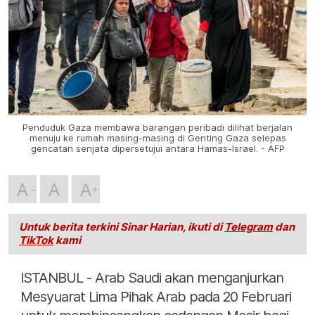
Penduduk Gaza membawa barangan peribadi dilihat berjalan
menuju ke rumah masing-masing di Genting Gaza selepas
gencatan senjata dipersetujui antara Hamas-Israel. - AFP
A
A
A
Untuk berita terkini Sinar Harian, ikuti di
Telegram
dan
TikTok
kami
ISTANBUL - Arab Saudi akan menganjurkan
Mesyuarat Lima Pihak Arab pada 20 Februari