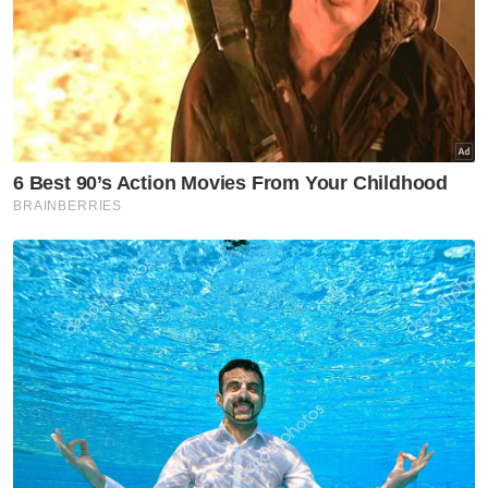
Harap bantu kajian selidik kami dan
×
dapatkan baucar tunai.
Di manakah anda tinggal?
Johor
K. Lumpur
Kedah
Kelantan
Labuan
Melaka
N. Sembilan
Pahang
P. Pinang
Perak
Perlis
Putrajaya
Sabah
Sarawak
Selangor
Terengganu
VPoints:
0
Masuk | Daftar
Arab Saudi