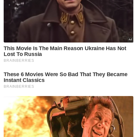
serangan genosid Israel, yang membunuh
hampir 48,300 rakyat Palestin,
kebanyakannya wanita dan kanak-kanak. -
Bernama
Berita Telus & Tulus menerusi E-Mel setiap
hari!
Muat turun aplikasi Sinar Harian.
Klik di sini!