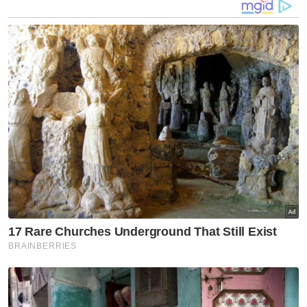
mengambil bahagian."
"Mesir sedia menerima seramai mungkin
pemimpin bagi memastikan kejayaan sidang
kemuncak itu," katanya.
Sidang kemuncak itu bertujuan untuk
"merumuskan pendirian Arab yang padu,
kukuh dan kuat mengenai isu Palestin secara
umum, menolak rancangan pemindahan
yang merupakan idea Israel dan diterima
pakai oleh pentadbiran AS serta
mengemukakan cadangan umum Arab yang
menentang cadangan Amerika ini," kata Zaki.
Pada Ahad, Presiden Mesir Abdel Fattah al-
Sisi mengesahkan bahawa negaranya