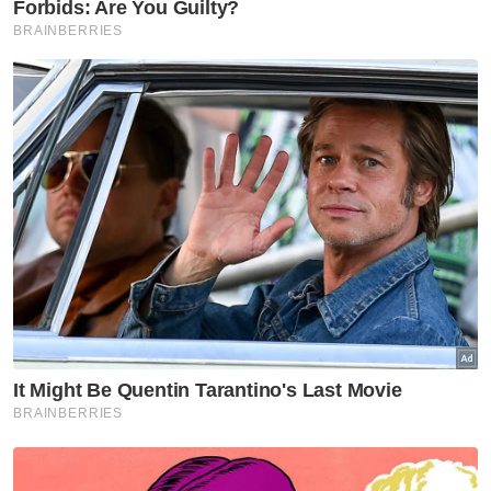
GLOBAL
Selat Hormuz kekal ditutup
sehingga AS penuhi tuntutan
Teheran
GLOBAL
Lebih 28,000 hektar hutan
terbakar di Kalimantan Barat
GLOBAL
Salah Sarsour pendukung hak
Palestin