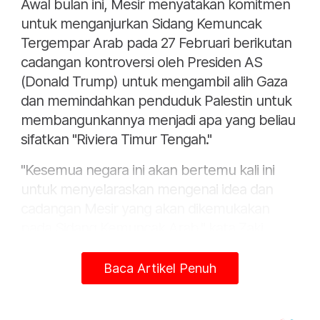
Awal bulan ini, Mesir menyatakan komitmen
untuk menganjurkan Sidang Kemuncak
Tergempar Arab pada 27 Februari berikutan
cadangan kontroversi oleh Presiden AS
(Donald Trump) untuk mengambil alih Gaza
dan memindahkan penduduk Palestin untuk
membangunkannya menjadi apa yang beliau
sifatkan "Riviera Timur Tengah."
"Kesemua negara ini akan bertemu kali ini
untuk menyelaraskan mengenai idea dan
cadangan Mesir yang akan dikemukakan
pada Sidang Kemuncak Arab," kata Zaki.
Zaki berkata, Sidang Kemuncak Arab yang
Baca Artikel Penuh
dirancang itu boleh ditangguhkan selama
beberapa hari kerana "faktor logistik
berkaitan jadual pemimpin negara yang