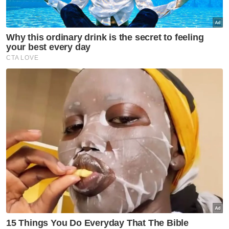
Gaza
Palestin
Gencatan Senjata
Artikel Disyorkan
GLOBAL
Keadaan Joe Biden makin
lemah, kanser prostat merebak
ke tulang