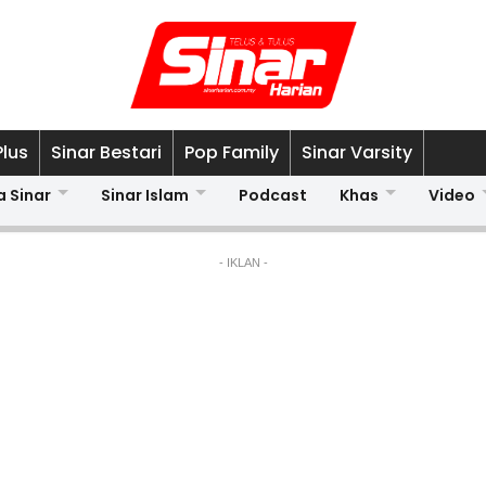
Plus
Sinar Bestari
Pop Family
Sinar Varsity
a Sinar
Sinar Islam
Podcast
Khas
Video
- IKLAN -