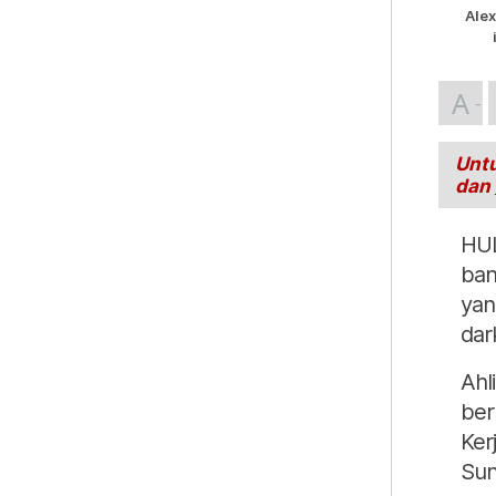
Ale
A
Untu
dan
HUL
ban
yan
dark
Ahl
ber
Ker
Sung