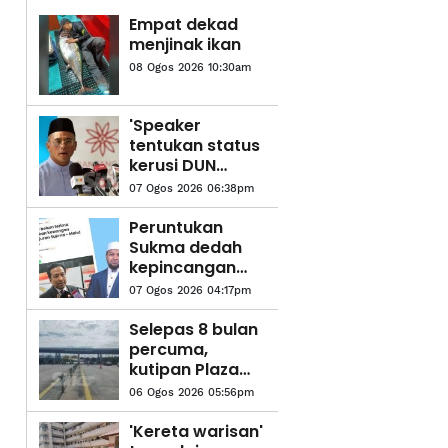
Empat dekad
menjinak ikan
08 Ogos 2026 10:30am
'Speaker
tentukan status
kerusi DUN
selepas
07 Ogos 2026 06:38pm
semakan' -
Amirudin
Peruntukan
Sukma dedah
kepincangan
pentadbiran
07 Ogos 2026 04:17pm
Kerajaan
Madani -
Selepas 8 bulan
Pemuda Pas
percuma,
Selangor
kutipan Plaza
Tol Eco
06 Ogos 2026 05:56pm
Grandeur mula
tengah malam
'Kereta warisan'