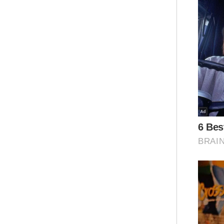
Dif
490
Ar
Tek
pen
mel
Cat
hij
wak