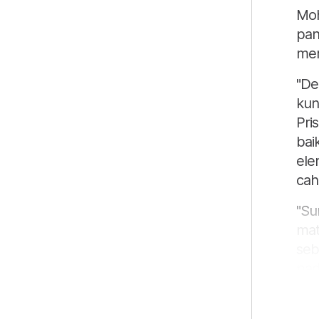
Moh
pan
mer
"De
kun
Pri
bai
ele
cah
"Su
mat
seb
pad
di 