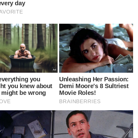
a, Datuk Seri Alexander Nanta Linggi turun
ang melawat lokasi berkenaan.
d Sany pada masa sama, merakamkan ucapan
ima kasih kerana memilih Hulu Langat sebagai
asi perintis untuk memulakan projek berkenaan.