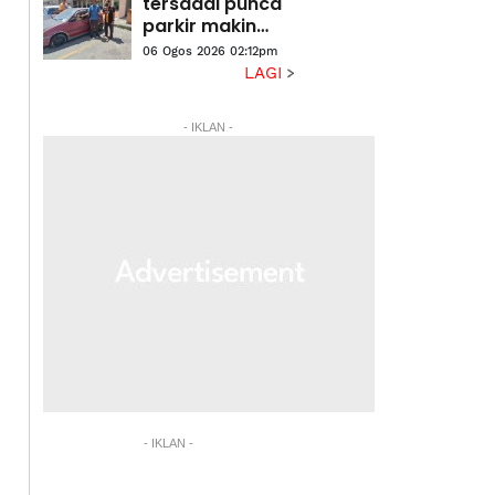
ini
tersadai punca
parkir makin
sempit
06 Ogos 2026 02:12pm
LAGI
- IKLAN -
- IKLAN -