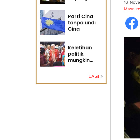
16 Nov
masa
Masa 
hadapan
Parti Cina
tanpa undi
Cina
Keletihan
politik
mungkin
faktor Nurul
Izzah undur
LAGI
diri -
Penganalisis
politik