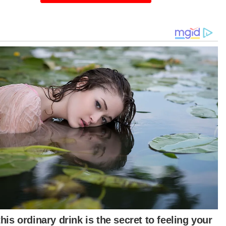
Pantulan cahaya dihasilkan pada pembahagi jalan dicat glow in the
dark. - Foto FB Sany Hamzan
a Rabu, beliau telah mengiringi Menteri Kerja