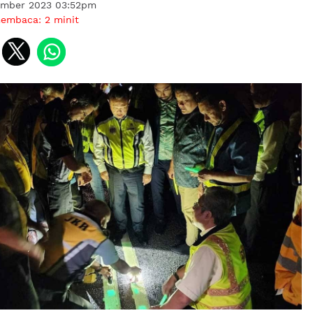
ember 2023 03:52pm
membaca:
2
minit