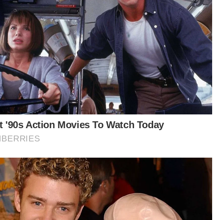
ahamkan, cat jalan berkenaan berada sepanjang
 meter bagi permulaan.
tikel Berkaitan:
Dua ahli Parlimen Bersatu bakal berdepan tindakan
undang-undang
Lebih ramai Ahli Parlimen pembangkang dijangka
isytihar sokong Anwar - Ahmad Zahid
[KRONOLOGI] Empat Ahli Parlimen Bersatu umum
sokong PM
nologi ini pernah tular di luar negara yang
ggunaan cat ini dapat membantu pemandu
ihat jalan lebih mudah.
 berkenaan mengeluarkan cahaya berwarna
au ketika kenderaan melalui kawasan gelap pada
tu malam.