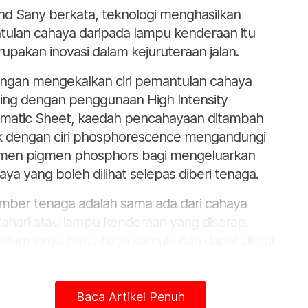
d Sany berkata, teknologi menghasilkan
tulan cahaya daripada lampu kenderaan itu
upakan inovasi dalam kejuruteraan jalan.
ngan mengekalkan ciri pemantulan cahaya
ing dengan penggunaan High Intensity
smatic Sheet, kaedah pencahayaan ditambah
k dengan ciri phosphorescence mengandungi
men pigmen phosphors bagi mengeluarkan
aya yang boleh dilihat selepas diberi tenaga.
mber tenaga adalah sama ada dari cahaya
ahari atau lampu kenderaan yang diserap,
elum ianya bercahaya semula dan dapat dilihat
a waktu malam," katanya menerusi perkongsian
Facebook.
Baca Artikel Penuh