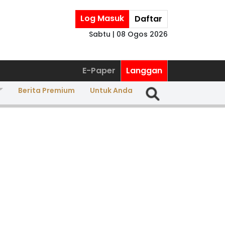
Log Masuk
Daftar
Sabtu | 08 Ogos 2026
E-Paper
Langgan
Berita Premium
Untuk Anda