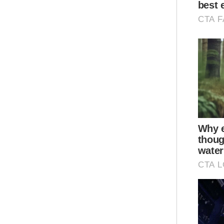
Ray
pad
Moh
ter
lok