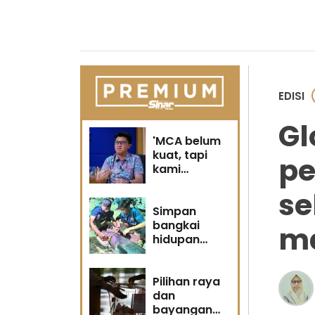
EDISI
Gl
'MCA belum
kuat, tapi
pe
kami
berubah' -
se
Sin Woon
Simpan
bangkai
m
hidupan
marin satu
kesalahan
Pilihan raya
dan
bayangan