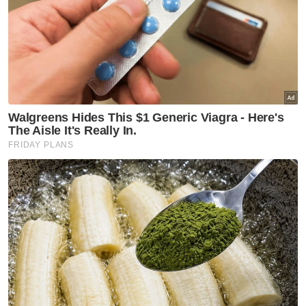
Kaki Tersangkut
Tandas
Artikel Disyorkan
Semasa
Pelajar kolej lemas ketika
mandi-manda bersama
sembilan rakan
Semasa
Ismail Sabri didakwa esok di
Mahkamah Sesyen Kuala