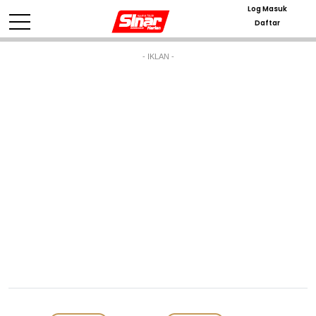
Log Masuk
Daftar
- IKLAN -