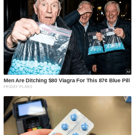
Artikel Berkaitan:
Budak 7 tahun maut, bayi parah kereta dipandu ibu
terbabas
Aktiviti fizikal kanak-kanak, remaja tidak memuaskan
tahun lalu
Ditinggalkan di Makkah ketika berusia lima tahun
Muat turun aplikasi Sinar Harian.
Klik di sini!