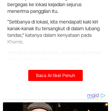
bergegas ke lokasi kejadian sejurus
menerima panggilan itu.
“Setibanya di lokasi, kita mendapati kaki kiri
kanak-kanak itu tersangkut di dalam lubang
tandas," katanya dalam kenyataan pada
Khamis.
Ahmad Mukhlis berkata, pihaknya bertindak
memecahkan tandas tersebut untuk
menyelamatkan kanak-kanak itu.
Baca Artikel Penuh
"Kita berjaya mengeluarkan kaki kanak-kanak
terbabit kira-kira jam 2.23 petang,” katanya.