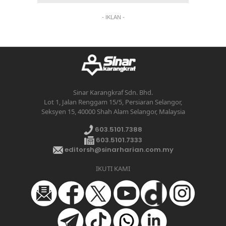
- IKLAN -
Sinar Karangkraf Sdn. Bhd.
Lot 1, Jalan Renggam 15/5, Persiaran Selangor,
Seksyen 15, 40000 Shah Alam Selangor, Malaysia
603.5101.7388
603.5101.7333
editorsh@sinarharian.com.my
IKUTI KAMI