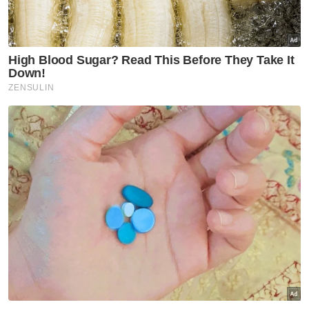
Lumpur
Semasa
Mahkamah ketepi notis
taksiran tambahan cukai
RM313.8 juta terhadap Na'imah
Semasa
Jolok kelapa guna galah besi
punca tiga polis maut terkena
renjatan elektrik