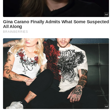
Zahid takkan letak jawatan kalau UMNO
kalah teruk - Khairy
Ahmad Zahid perlu letak jawatan - Idris
Berita Telus & Tulus menerusi E-Mel setiap
hari!