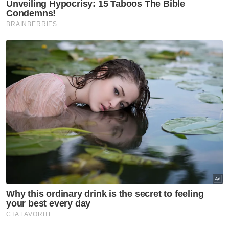
Ahmad Zahid tidak perlu letak jawatan -
Puad
PRN: BN hanya menang dua daripada 12
kerusi di Selangor
Laluan UMNO masih berliku - Mohd Puad
‘Gelombang pindah undi, mustahil UMNO
menang pilihan raya’ - Shahril
Muat turun aplikasi Sinar Harian.
Klik di sini!
UMNO
PRN