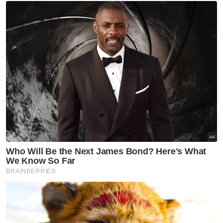
Ahmad Zahid
Artikel Disyorkan
Politik
PN adakan mesyuarat bincang
kedudukan Bersatu, PRN
Melaka
Politik
Guan Eng persoal pendirian PH
Pulau Pinang terhadap UMNO
Politik