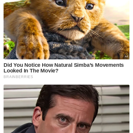
Sabah, Sarawak boleh jadi 'king
maker' tentukan siapa Perdana
Menteri - Ewon
Politik
Tawaran sertai Kerajaan
Perpaduan?: 'Kita tunggu dan
lihat' - Pas