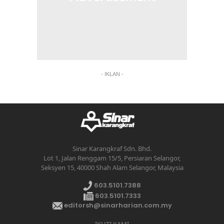
- IKLAN -
Sinar Karangkraf Sdn. Bhd.
Lot 1, Jalan Renggam 15/5, Persiaran Selangor,
Seksyen 15, 40000 Shah Alam Selangor, Malaysia
603.5101.7388
603.5101.7333
editorsh@sinarharian.com.my
IKUTI KAMI