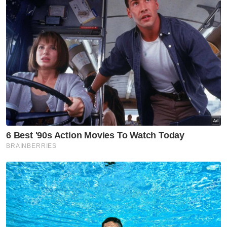
Dalam pada itu, menurut Ahmad Zahid,
antara isu yang perlu ditangani adalah
kerjasama parti itu dengan DAP dalam
Kerajaan Perpaduan.
“Saya sedar tentang gesaan sebegitu (untuk
dia berundur). Apa yang saya boleh berikrar
ialah saya dengan bantuan kepimpinan parti
akan melakukan lebih banyak lagi untuk
mendapatkan semula keyakinan rakyat.
“Kami akan meneliti pendekatan dan strategi
supaya boleh memenangi hati dan minda
pengundi sekali lagi,” katanya.