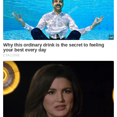
Artikel Berkaitan:
UMNO Kedah yakin Ahmad Zahid bina semula parti
Ahmad Zahid beri pelaburan RM10 juta, bukan
pinjaman - Datuk K
UMNO Bukit Bendera sokong Zahid kekal presiden
parti
ARTIKEL BERKAITAN: