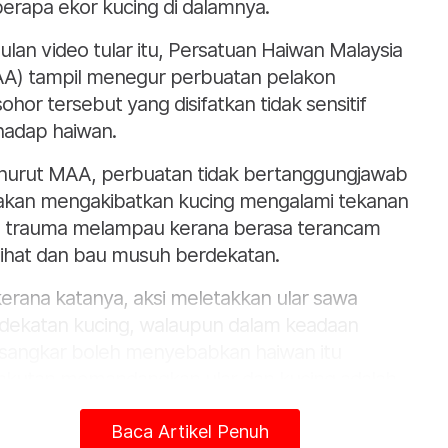
erapa ekor kucing di dalamnya.
ulan video tular itu, Persatuan Haiwan Malaysia
A) tampil menegur perbuatan pelakon
sohor tersebut yang disifatkan tidak sensitif
hadap haiwan.
urut MAA, perbuatan tidak bertanggungjawab
 akan mengakibatkan kucing mengalami tekanan
 trauma melampau kerana berasa terancam
ihat dan bau musuh berdekatan.
 kerana katanya, aksi meletakkan ular sawa
dekatan kucing, walaupun dalam keadaan
sangkar boleh menyebabkan haiwan itu
akutan memandangkan ular dan kucing adalah
 entiti pemangsa dan mangsa.
Baca Artikel Penuh