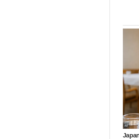
MAA
Keb
@le
yan
dar
ter
iai