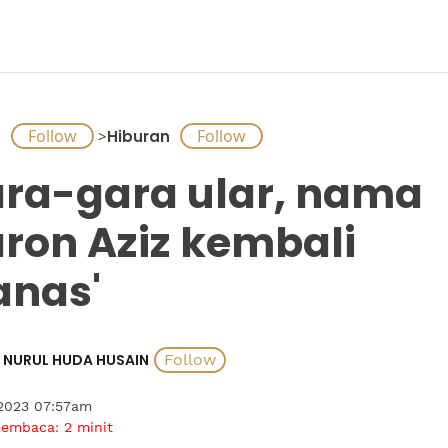
A
>
Hiburan
ra-gara ular, nama
ron Aziz kembali
anas'
NURUL HUDA HUSAIN
 2023 07:57am
membaca:
2
minit