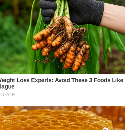
ak dinafikan, masih ramai yang tidak sensitif atau
gkin tidak tahu kewujudan undang-undang
sus bagi melindungi keselamatan haiwan di
ra ini.
gajarannya melalui isu ini, hendaklah semua
a dengan sebarang tindakan apabila berkongsi
media sosial masing-masing.