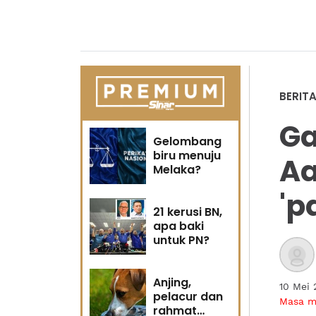
BERIT
Ga
Gelombang
biru menuju
Aa
Melaka?
'p
21 kerusi BN,
apa baki
untuk PN?
Anjing,
10 Mei
pelacur dan
Masa 
rahmat