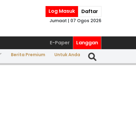
Log Masuk
Daftar
Jumaat | 07 Ogos 2026
E-Paper
Langgan
Berita Premium
Untuk Anda