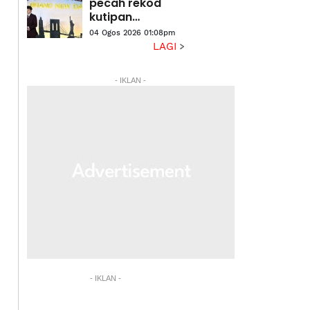
pecah rekod
kutipan
pembukaan box
04 Ogos 2026 01:08pm
office di AS,
LAGI
Kanada
- IKLAN -
- IKLAN -