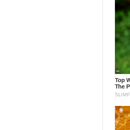
Tid
mun
khu
nega
Pen
pek
di 