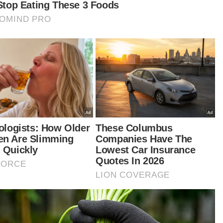
aya dan ketakutan melampau.
jauan di laman Instagram milik pelakon itu
aimanapun mendapati siaran langsung video
kenaan telah dipadam.
kipun perbuatan yang dilakukan Aaron jelas
ak sensitif, namun tidak wajar untuk
gecamnya secara keterlaluan.
uran yang dibuat MAA itu iuga perlu diambil
am sudut positif bukan sahaja kepada Aaron
api pihak yang lain supaya tidak mengulangi
buatan sama.