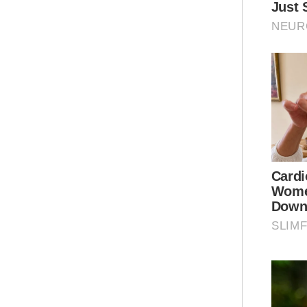
bah
Tin
bag
ber
Mes
tid
men
Teg
dal
tet
per