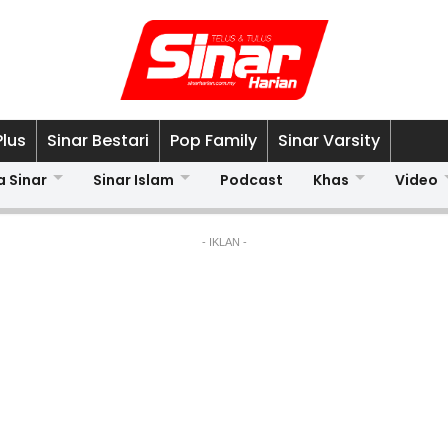
Plus
Sinar Bestari
Pop Family
Sinar Varsity
a Sinar
Sinar Islam
Podcast
Khas
Video
- IKLAN -