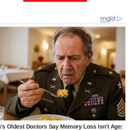
 turut menegaskan, Malaysia mempunyai Akta
ajikan Haiwan 2015 seliaan
mbagakebajikanhaiwan @dvsmalaysia_official
g melindungi haiwan domestik seperti kucing
ipada didedahkan dengan bahaya seperti
kandung dalam lima Elemen Kebajikan Haiwan
tu mengelak daripada haiwan peliharaan daripada