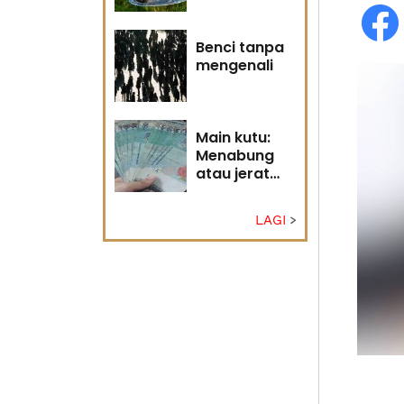
Tuhan
Benci tanpa
mengenali
Main kutu:
Menabung
atau jerat
diri?
LAGI