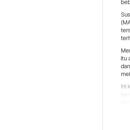
beb
Sus
(MA
ter
ter
Men
itu
dan
mel
Ini
ber
ber
ket
dua