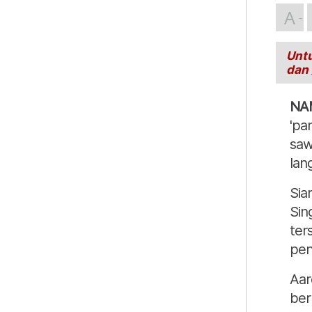
A
Untu
dan
NA
'pa
saw
lan
Sia
Sin
ter
pen
Aar
ber