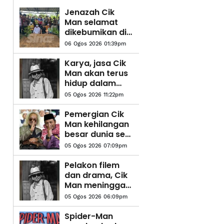
Jenazah Cik
Man selamat
dikebumikan di
Tanah Merah
06 Ogos 2026 01:39pm
Karya, jasa Cik
Man akan terus
hidup dalam
lipatan sejarah
05 Ogos 2026 11:22pm
seni - Seniman
Pemergian Cik
Man kehilangan
besar dunia seni
- Ahmad Fadhli
05 Ogos 2026 07:09pm
Pelakon filem
dan drama, Cik
Man meninggal
dunia akibat
05 Ogos 2026 06:09pm
serangan
jantung
Spider-Man