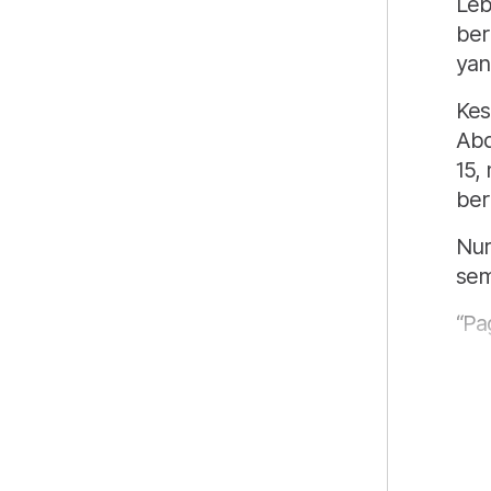
Leb
ber
yan
Kes
Abd
15,
ber
Nur
sem
“Pa