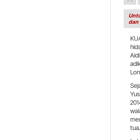
Untu
dan
KUA
hid
Aidi
adi
Lon
Sej
Yus
201
wal
men
tua.