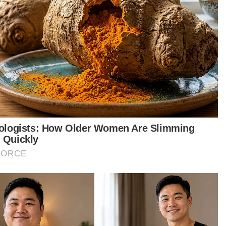
 Asyikin memberitahu, dia dan Mohd Azwan
a sudah lama tidak bersekolah.
Berita Telus & Tulus menerusi
E-Mel setiap hari!
 berkata, bukan tidak mahu namun kesempitan
up memaksa mereka berbuat demikian.
bahnya, pada masa sama mereka tidak mahu
yusahkan datuk serta nenek, Yusof Muda, 61,
 Roslah Aziz, 60, yang juga hidup dalam