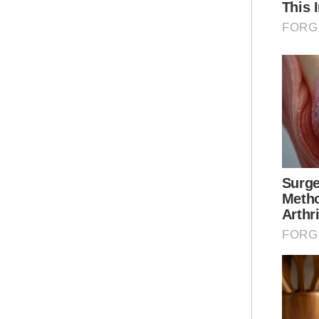
ker
RM5
cuk
“Se
ada