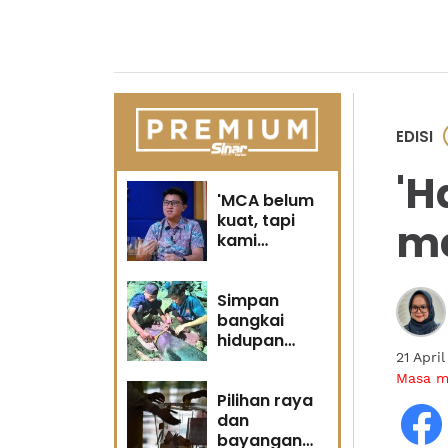
EDISI
'H
'MCA belum
kuat, tapi
ma
kami
berubah' -
Sin Woon
Simpan
bangkai
hidupan
marin satu
21 Apri
kesalahan
Masa 
Pilihan raya
dan
bayangan