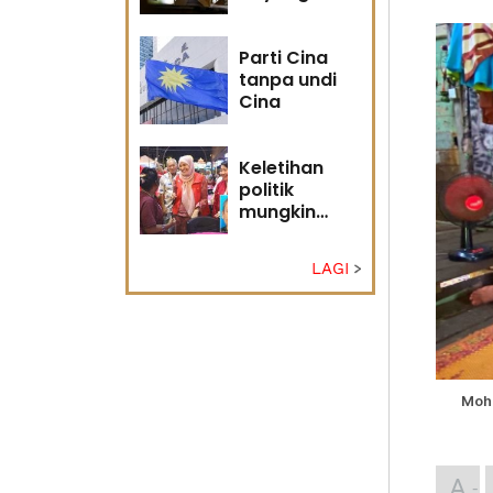
masa
hadapan
Parti Cina
tanpa undi
Cina
Keletihan
politik
mungkin
faktor Nurul
Izzah undur
LAGI
diri -
Penganalisis
politik
Mohd
A