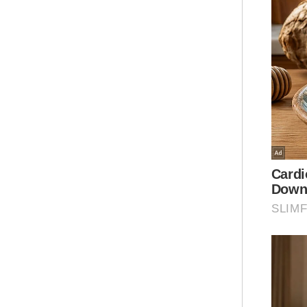
Nur
jug
Dia
hid
Tam
men
dan