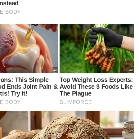
ana dengan pendapatan abangnya sebanyak
0 seminggu sebagai penoreh getah hanya
up untuk berbelanja makan sahaja.
takat ini kami tidak pernah kelaparan, walaupun
kalanya perlu mencatu makanan,” katanya.