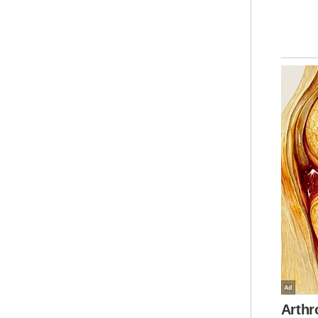
“Ka
kat
Jel
den
di 
Uja
aya
men
Tam