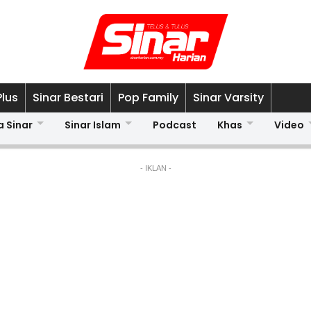
Plus
Sinar Bestari
Pop Family
Sinar Varsity
a Sinar
Sinar Islam
Podcast
Khas
Video
- IKLAN -