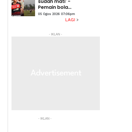
tengok'
sudah mati' -
Pemain bola
sepak kongsi
05 Ogos 2026 07:06pm
detik cemas
LAGI
dipanah petir
- IKLAN -
- IKLAN -