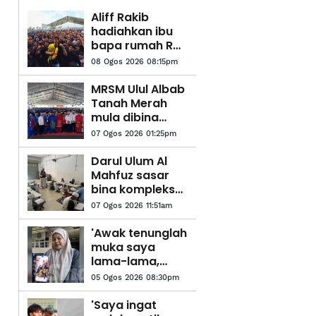
Aliff Rakib
hadiahkan ibu
bapa rumah RM1
juta, umum
08 Ogos 2026 08:15pm
bakal kahwin
gadis Thailand
MRSM Ulul Albab
Tanah Merah
mula dibina
suku pertama
07 Ogos 2026 01:25pm
tahun depan
Darul Ulum Al
Mahfuz sasar
bina kompleks
tahfiz baharu
07 Ogos 2026 11:51am
'Awak tenunglah
muka saya
lama-lama,
nanti saya dah
05 Ogos 2026 08:30pm
tiada sudah
tidak boleh
'Saya ingat