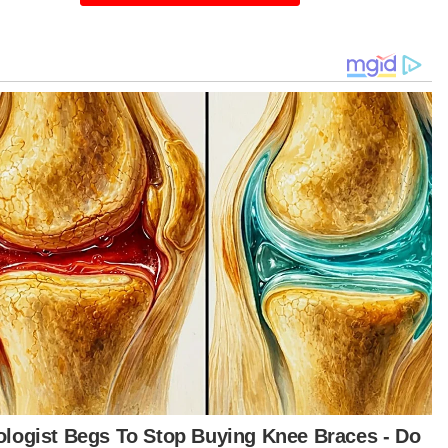
mi sudah biasa dengan keadaan tersebut,”
anya kepada Sinar Harian.
as remaja itu, melihat orang lain bergembira
gan keluarga memaksa mereka hanya berada
rumah.
r Nur Asyikin, ketika itu rindu terhadap ibu dan
h mereka mula ‘membuak-buak’ sehingga
itiskan air mata.
bahnya, mereka perlu tabah dan sedar diri