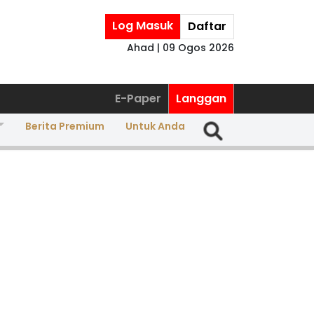
Log Masuk
Daftar
Ahad | 09 Ogos 2026
E-Paper
Langgan
Berita Premium
Untuk Anda