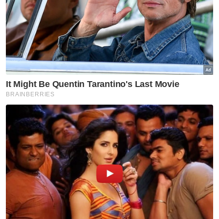
Sabah Sarawak
Tiada kes culik tebusan enam
tahun, pencapaian
keselamatan Sabah
Sabah Sarawak
Anjung Kasih Hospital Bintulu
cipta sejarah guna sistem
digital
Sabah Sarawak
Hukuman penjara tidak jejas
kedudukan Shafie Apdal
sebagai ADUN - Speaker
Sabah Sarawak
[VIDEO]RM17 juta untuk tanah,
pampasan projek naik taraf
jalan -Alexander