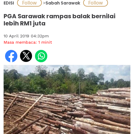
EDISI
>
Sabah Sarawak
PGA Sarawak rampas balak bernilai
lebih RM1 juta
10 April 2019 04:32pm
Masa membaca:
1
minit