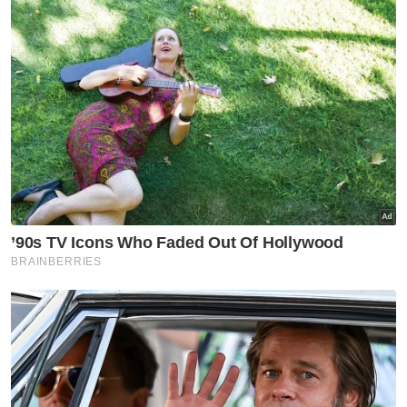
RM12,001 - RM16,000
Lebih daripada RM16,000
Tidak rela berkata
VPoints:
0
Masuk | Daftar
Pasukan Gerakan Am (PGA) Batalion
Rampas Balak
Artikel Disyorkan