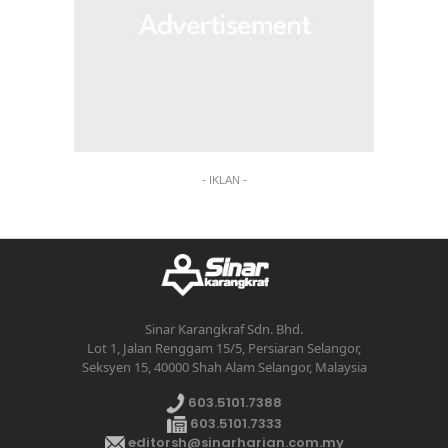
- IKLAN -
Sinar Karangkraf Sdn. Bhd.
Lot 1, Jalan Renggam 15/5, Persiaran Selangor,
Seksyen 15, 40000 Shah Alam Selangor, Malaysia
603.5101.7388
603.5101.7333
editorsh@sinarharian.com.my