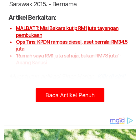
Sarawak 2015. - Bernama
Artikel Berkaitan:
MALBATT: Misi Bakara kutip RM1 juta tayangan
pembukaan
Ops Tiris: KPDN rampas diesel, aset bernilai RM34.5
juta
'Rumah saya RM1 juta sahaja, bukan RM7.8 juta' -
Abang Sanusi
Muat turun aplikasi Sinar Harian.
Klik di sini!
Harap bantu kajian selidik kami dan
×
Baca Artikel Penuh
dapatkan baucar tunai.
Berapakah jumlah pendapatan bulanan semua
ahli isi rumah anda?
Kurang daripada RM3,500
RM3,500 - RM5,000
RM5,001 - RM8,000
RM8,001 - RM12,000