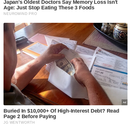
"Kejayaan anak-anak saya ini mungkin boleh
dijadikan sebagai pemangkin semangat buat
anak-anak masyarakat Orang Asli yang lain
supaya sama-sama berjaya,” katanya.
Muat turun aplikasi Sinar Harian.
Klik di sini!
Kembar
Orang Asli