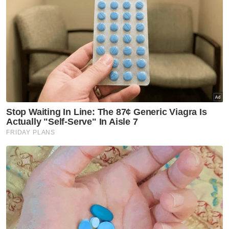
Selangor KL
Peruntukan Sukma dedah
kepincangan pentadbiran
Kerajaan Madani - Pemuda Pas
Selangor