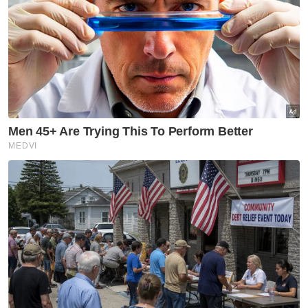
Amelia (kiri) dan Amelina (kanan) masing-masing menerima
ijazah mereka pada Majlis Konvokesyen UIAM pada Rabu.
Jelasnya, ia juga membuktikan masyarakat
Orang Asli juga mampu berjaya dalam bidang