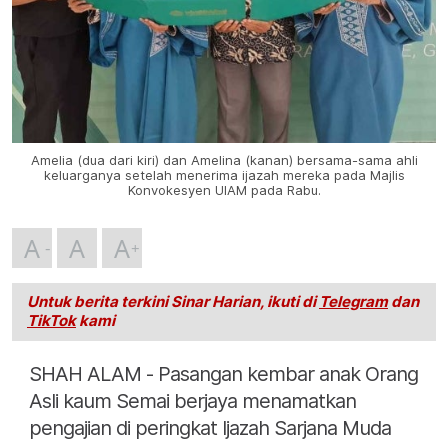
Amelia (dua dari kiri) dan Amelina (kanan) bersama-sama ahli
keluarganya setelah menerima ijazah mereka pada Majlis
Konvokesyen UIAM pada Rabu.
A
A
A
Untuk berita terkini Sinar Harian, ikuti di
Telegram
dan
TikTok
kami
SHAH ALAM - Pasangan kembar anak Orang
Asli kaum Semai berjaya menamatkan
pengajian di peringkat Ijazah Sarjana Muda