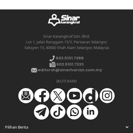
Sinar Karangkraf Sdn. Bhd.
Lot 1, Jalan Renggam 15/5, Persiaran Selangor,
Seksyen 15, 40000 Shah Alam Selangor, Malaysia
603.5101.7388
603.5101.7333
editorsh@sinarharian.com.my
IKUTI KAMI