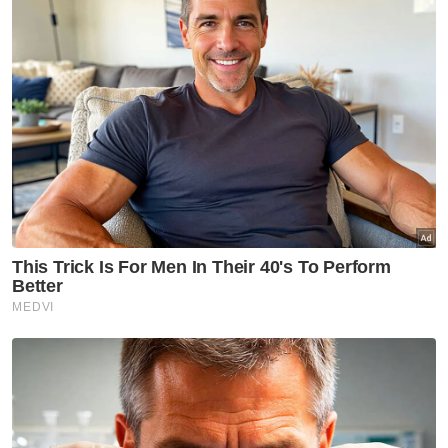
Sementara itu, Amelina berkata, kejayaan
yang diperoleh adalah hadiah yang cukup
bermakna buat seluruh ahli keluarga mereka
yang banyak memberikan sokongan dan
dorongan.
“Tanpa sokongan dan doa daripada mereka,
sukar untuk kami meraih kejayaan dan
urusan kami dipermudahkan,” ujarnya.