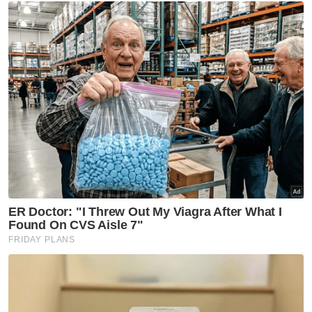
Artikel Disyorkan
Selangor KL
10,000 sukarelawan jadi nadi
SUKMA Selangor
Selangor KL
Empat dekad menjinak ikan
Selangor KL
'Speaker tentukan status
kerusi DUN selepas semakan' -
Amirudin