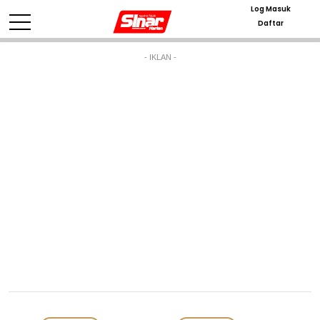
Log Masuk
Daftar
- IKLAN -