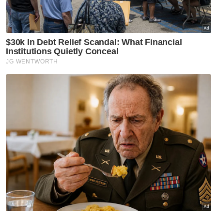
akademik dan bersaing ke peringkat yang
lebih tinggi.
Dalam masa sama, bapa kepada pasangan
kembar tersebut, Ahmad Uda, 62, turut
berbangga dengan pencapaian kedua-dua
anaknya dan berharap agar kejayaan mereka
boleh menjadi pembakar semangat kepada
yang lain.