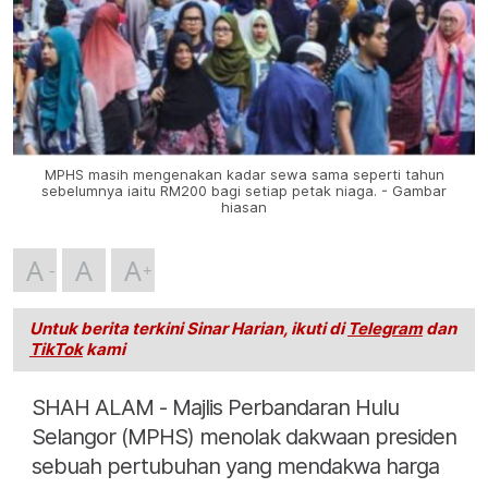
MPHS masih mengenakan kadar sewa sama seperti tahun
sebelumnya iaitu RM200 bagi setiap petak niaga. - Gambar
hiasan
A
A
A
Untuk berita terkini Sinar Harian, ikuti di
Telegram
dan
TikTok
kami
SHAH ALAM - Majlis Perbandaran Hulu
Selangor (MPHS) menolak dakwaan presiden
sebuah pertubuhan yang mendakwa harga