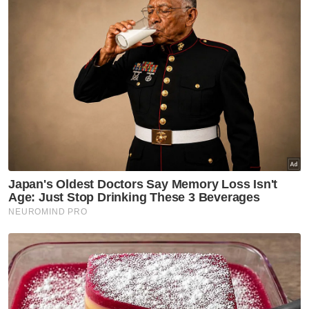
Artikel Berkaitan:
Kes demam denggi di Melaka meningkat lebih 100
peratus
Kadar sewa bazar Ramadan Putrajaya diturunkan -
PM
Pengunjung meningkat di bazar Ramadan, peniaga
untung - Kajian
Muat turun aplikasi Sinar Harian.
Klik di sini!