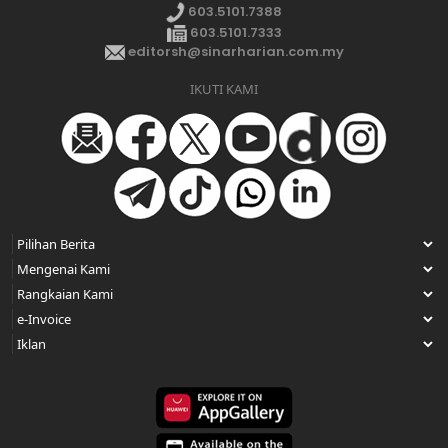
603.5101.7388
603.5101.7333
editorsh@sinarharian.com.my
IKUTI KAMI