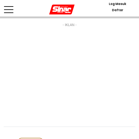
Log Masuk
Daftar
- IKLAN -