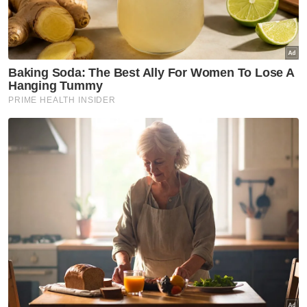
Utara
Pulau Pinang batal kompaun
ANPR parkir luar petak,
RM266,160 dipulangkan
kepada pengguna
Selangor KL
PKNS nafi dakwaan rugi
RM103.69 juta, tanggung
hutang RM6.1 bilion
Johor
'Setiap kali treler lalu, rumah
bergegar, retakan makin
ketara'