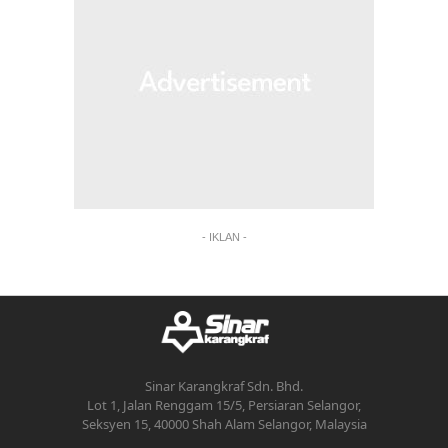
- IKLAN -
Sinar Karangkraf Sdn. Bhd.
Lot 1, Jalan Renggam 15/5, Persiaran Selangor,
Seksyen 15, 40000 Shah Alam Selangor, Malaysia