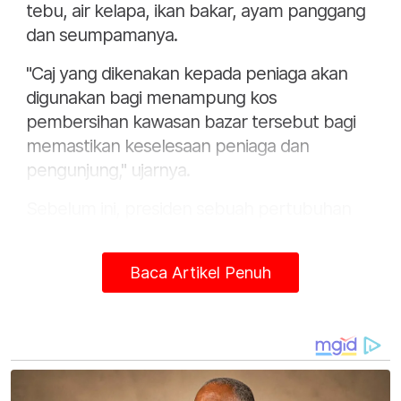
tebu, air kelapa, ikan bakar, ayam panggang
dan seumpamanya.
"Caj yang dikenakan kepada peniaga akan
digunakan bagi menampung kos
pembersihan kawasan bazar tersebut bagi
memastikan keselesaan peniaga dan
pengunjung," ujarnya.
Sebelum ini, presiden sebuah pertubuhan
mempersoalkan harga sewa tapak bazar
Ramadan di daerah Hulu Selangor meningkat
Baca Artikel Penuh
hampir 100 peratus berbanding ramadan
sebelum ini.