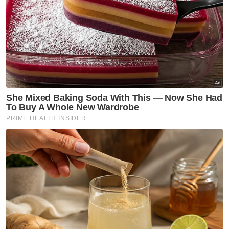
Tapak
Bazar Ramadan
Naik
Artikel Disyorkan
Selangor KL
Bekas komando meninggal
dunia selepas tiga tahun
berjuang lawan kanser