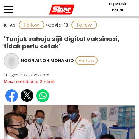
Log Masuk
Daftar
KHAS
>
Covid-19
'Tunjuk sahaja sijil digital vaksinasi,
tidak perlu cetak'
NOOR AINON MOHAMED
11 Ogos 2021 02:20pm
Masa membaca:
2
minit