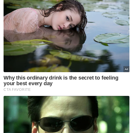
UMNO tidak perlu jadi jurucakap parti lain - Pemuda
UMNO Johor
Tidak perlu polemikkan isu kalimah ALLAH: PM
Tidak perlu risau hadir Karnival Pendidikan
"Kita terima satu kes dan laporan polis dibuat
di Kedah. Unit berkenaan akan buat siasatan
akan kebenaran perkara ini dan tindakan
selanjutnya yang akan diambil.
"Tindakan itu boleh membuatkan orang
menipu mengatakan mereka terima dua dos.
KKM tidak membuat perolehan kepada
mana-mana pihak untuk mengeluarkan kad
vaksinasi untuk ditunjukkan," katanya.
Muat turun aplikasi Sinar Harian.
Klik di sini!