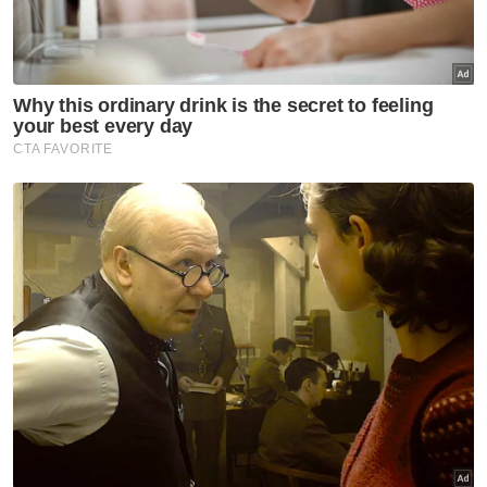
KKM pantau peningkatan kes
Covid-19 di Singapura
Covid-19
Kes Covid-19 di Pulau Pinang
menurun