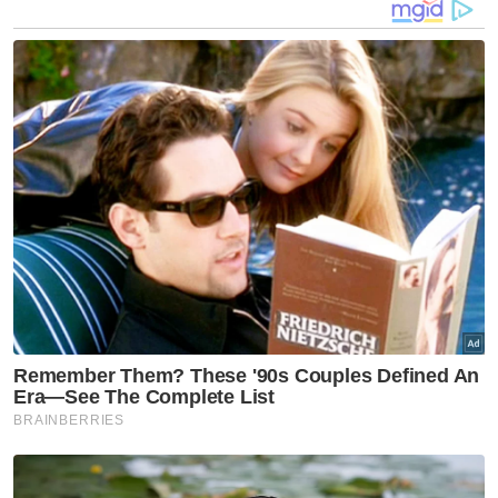
yang dicipta atau dijual. Setakat ini, hanya itu
sahaja kaedah dan prosedur operasi
standard (SOP) yang ditetapkan kerajaan,"
katanya.
Mengulas mengenai penjualan sijil digital,
Noor Azmi berkata, Kementerian Kesihatan
Malaysia (KKM) dan polis akan menjalankan
siasatan terhadap penjualan sijil digital
vaksinasi palsu tersebut termasuk di
platform e-dagang.
Katanya, Unit Inspektorat dan Perundangan
KKM akan membuat siasatan terhadap
kegiatan berkenaan yang boleh dianggap
sebagai satu penipuan.
Artikel Berkaitan: