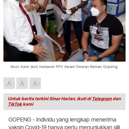
Noor Azmi (kiri) melawat PPV Awam Dewan Kemas Gopeng.
A
A
A
Untuk berita terkini Sinar Harian, ikuti di
Telegram
dan
TikTok
kami
GOPENG - Individu yang lengkap menerima
vaksin Covid-19 hanya perlu menunjukkan sijil