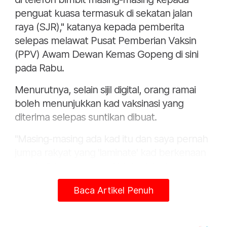
penguat kuasa termasuk di sekatan jalan
raya (SJR)," katanya kepada pemberita
selepas melawat Pusat Pemberian Vaksin
(PPV) Awam Dewan Kemas Gopeng di sini
pada Rabu.
Menurutnya, selain sijil digital, orang ramai
boleh menunjukkan kad vaksinasi yang
diterima selepas suntikan dibuat.
"Masing-masing ada kad itu dan saya pernah
jumpa rakyat yang 'laminate' kad berkenaan
untuk disimpan seperti MyKad. Itu juga
sebagai bukti sekiranya telefon bimbit
Baca Artikel Penuh
kehabisan bateri dan sebagainya.
"Guna kad yang diberikan dan bukannya