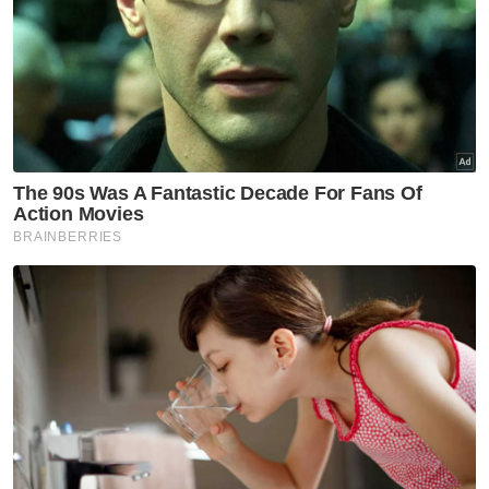
Sijil Digital Vaksinasi
Artikel Disyorkan
Covid-19
Varian Covid-19 KP.3.1.1
dominan di AS ketika jangkitan
terus meningkat
Covid-19
KKM keluarkan perincian
semakan semula SOP Covid-19
Covid-19