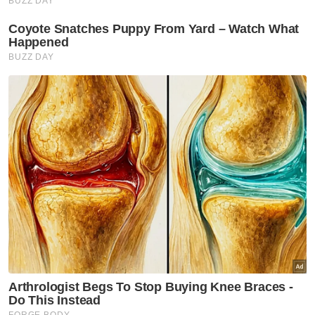
Harap bantu kajian selidik kami dan
×
dapatkan baucar tunai.
Berapakah umur anda?
Kurang daripada 18 tahun
18 - 24 tahun
25 - 34 tahun
35 - 44 tahun
45 - 54 tahun
55 - 64 tahun
65 tahun dan ke atas
VPoints:
0
Masuk | Daftar
KKM
Covid 19
Varian