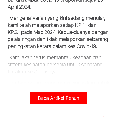
April 2024.
"Mengenai varian yang kini sedang menular,
kami telah melaporkan setiap KP 1.1 dan
KP.2.1 pada Mac 2024. Kedua-duanya dengan
gejala ringan dan tidak melaporkan sebarang
peningkatan ketara dalam kes Covid-19.
"Kami akan terus memantau keadaan dan
sistem kesihatan bersedia untuk sebarang
lonjakan kes," jelasnya.
Tambah beliau, orang ramai digalakkan untuk
mengambil beberapa langkah pencegahan
antaranya mengekalkan kebersihan diri yang
Baca Artikel Penuh
baik.
"Selain itu, mengurangkan interaksi sosial