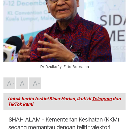
Dr Dzulkefly. Foto Bernama
A
A
A
Untuk berita terkini Sinar Harian, ikuti di
Telegram
dan
TikTok
kami
SHAH ALAM - Kementerian Kesihatan (KKM)
sedang memantau dengan teliti trajektori