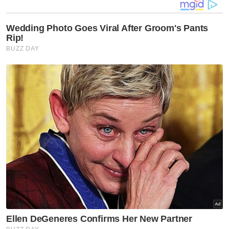
apabila berasa tidak sihat dan memakai
topeng jika berada dalam kumpulan berisiko
tinggi termasuk di kawasan yang sangat
sesak, atau apabila bergejala," jelasnya.
Artikel Berkaitan:
Syor KKM pantau semula kes harian Covid-19
Kes Covid-19 meningkat meningkat 14.8 peratus -
KKM
Jangan tunduk bantahan Persatuan Rimba Komuniti
Shah Alam
Ikuti Channel rasmi Sinar Harian di WhatsApp
supaya anda tidak terlepas berita-berita
terkini daripada kami. Jom!
Klik di sini!
Muat turun aplikasi Sinar Harian.
Klik di sini!