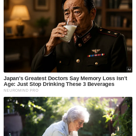
Kes Covid-19 di Pulau Pinang
menurun
Covid-19
Perak rekod 1,089 kes Covid-
19 dalam tempoh dua minggu