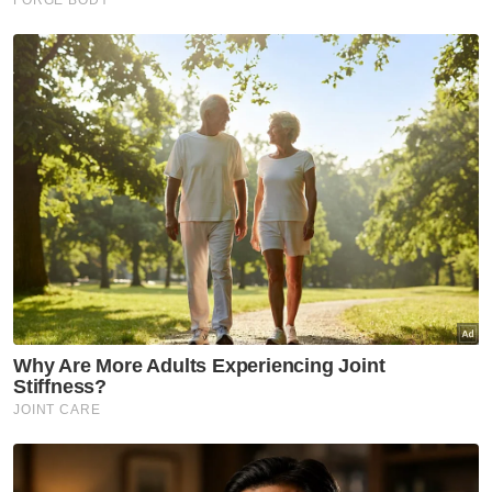
Singapura
Artikel Disyorkan
Covid-19
Varian Covid-19 KP.3.1.1
dominan di AS ketika jangkitan
terus meningkat
Covid-19
KKM keluarkan perincian
semakan semula SOP Covid-19
Covid-19