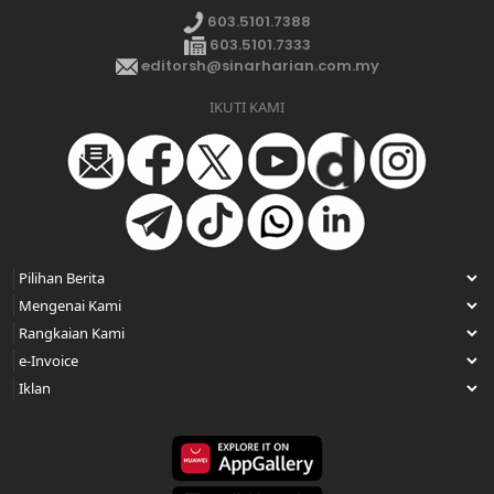
603.5101.7388
603.5101.7333
editorsh@sinarharian.com.my
IKUTI KAMI