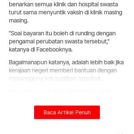
benarkan semua klinik dan hospital swasta
turut sama menyuntik vaksin di klinik masing
masing.
“Soal bayaran itu boleh di runding dengan
pengamal perubatan swasta tersebut,"
katanya di Facebooknya.
Bagaimanapun katanya, adalah lebih baik jika
kerajaan negeri memberi bantuan dengan
menanggung kos suntikan tersebut.
Menurutnya, melalui kaedah itu kerajaan
dapat berjimat dan mengurangkan tempoh
menunggu untuk mendapatkan vaksin.
Baca Artikel Penuh
“Saya jangkakan kerajaan akan dapat
berjimat jika usaha ini dilakukan dengan