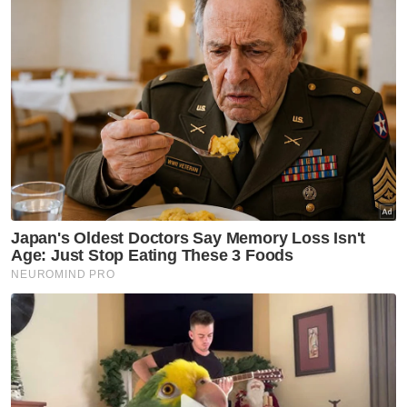
Kurang daripada 18 tahun
18 - 24 tahun
25 - 34 tahun
35 - 44 tahun
45 - 54 tahun
55 - 64 tahun
65 tahun dan ke atas
VPoints:
0
Masuk | Daftar
Khir Toyo
Suntikan Vaksin
Artikel Disyorkan