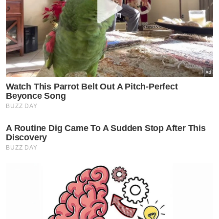
Covid-19
Varian Covid-19 KP.3.1.1
dominan di AS ketika jangkitan
terus meningkat
Covid-19
KKM keluarkan perincian
semakan semula SOP Covid-19
Covid-19
KKM pantau peningkatan kes
Covid-19 di Singapura
Covid-19
Kes Covid-19 di Pulau Pinang
menurun