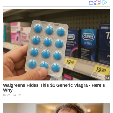
segera dan rakyat tidak perlu menunggu
terlalu lama untuk dapatkan suntikan vaksin
tersebut.
“Menggunakan kemudahan dan kepakaran
sedia itu lebih mudah dan efektif dari kaedah
sekarang,” katanya.
Artikel Berkaitan:
Menteri Besar Selangor angkat sumpah Isnin ini
Shah Alam dilanda banjir kilat
Menteri Besar Selangor angkat sumpah selewatnya
Isnin depan?
Muat turun aplikasi Sinar Harian.
Klik di sini!
Harap bantu kajian selidik kami dan
×
dapatkan baucar tunai.
Berapakah umur anda?