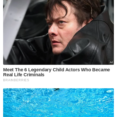
Sebelum ini, media melaporkan Kerajaan
Perpaduan akan mengekalkan Amirudin
sebagai Menteri Besar sekiranya gabungan
Pakatan Harapan (PH) dan Barisan Nasional
(BN) menang di Selangor.
Pada Pilihan Raya Negeri Sabtu lalu,
gabungan PH-BN berjaya membentuk
kerajaan negeri selepas menang 34 daripada
56 kerusi Dewan Undangan Negeri.
ARTIKEL BERKAITAN:
Sultan Selangor selesai
jalani prosedur perubatan di luar negara