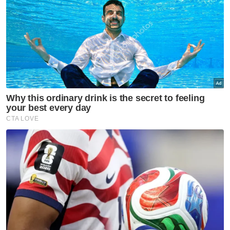
Artikel Berkaitan:
Amirudin angkat sumpah MB Selangor
MB Selangor, Exco angkat sumpah hari ini
Menteri Besar Selangor angkat sumpah Isnin ini
Muat turun aplikasi Sinar Harian.
Klik di sini!
Menteri Besar Selangor
Angkat Sumpah
#prn2023