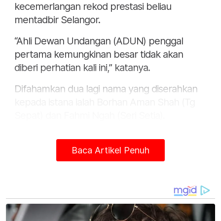
kecemerlangan rekod prestasi beliau
mentadbir Selangor.
“Ahli Dewan Undangan (ADUN) penggal
pertama kemungkinan besar tidak akan
diberi perhatian kali ini,” katanya.
Difahamkan dua lagi nama yang diserahkan
kepada istana ialah Borhan Aman Shah (Tg
Sepat) dan Fahmi Ngah (Seri Setia).
Baca Artikel Penuh