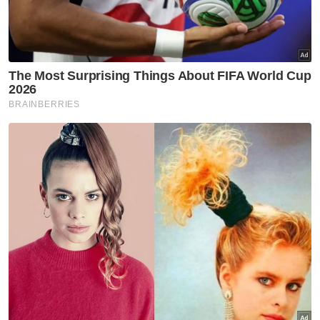
Artikel Disyorkan
Politik
Sabah, Sarawak boleh jadi 'king
maker' tentukan siapa Perdana
Menteri - Ewon
Politik
Tawaran sertai Kerajaan
Perpaduan?: 'Kita tunggu dan
lihat' - Pas
Politik
PN serah RoS siasat aduan
Bersatu
Politik
Mungkin berlaku kompromi BN-