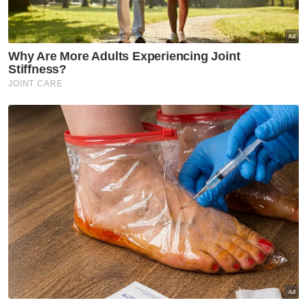
Perak
Habuan RM6,000 menanti atlet
Perak raih emas SUKMA
Perak
Perak sedia insentif buat atlet
Komanwel raih pingat
Perak
Waris dua pelajar maut terima
TPSM RM5,500, hasrat
tunaikan badal haji ubati rindu
anak