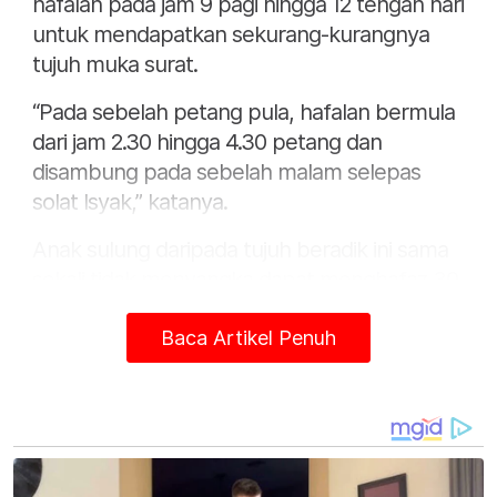
hafalan pada jam 9 pagi hingga 12 tengah hari
untuk mendapatkan sekurang-kurangnya
tujuh muka surat.
“Pada sebelah petang pula, hafalan bermula
dari jam 2.30 hingga 4.30 petang dan
disambung pada sebelah malam selepas
solat Isyak,” katanya.
Anak sulung daripada tujuh beradik ini sama
sekali tidak menyangka dapat menghafaz 30
juzuk dalam tempoh berkenaan kerana
berdepan kesukaran di awal proses hafalan.
Baca Artikel Penuh