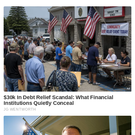
“Ini juga harapan ibu bapa saya, mereka
jugalah yang bertanggungjawab membawa
saya ke Pusat Latihan Tahfiz Integrasi An Nur
ini,” katanya.
PTI yang dijalankan Yayasan Dana Kebajikan
Muslim Malaysia (YDKMM) ini sudah
memasuki siri kedua melibatkan 50 peserta,
35 daripadanya adalah perempuan masing-
masing lepasan Sijil Pelajaran Malaysia (SPM),
Sijil Tinggi Persekolahan Malaysia (STPM) dan
Sijil Tinggi Agama Malaysia (STAM).
Program kali ini berlangsung dari 29
Disember hingga 31 Mac depan, selain