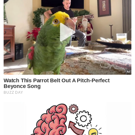
“Dalam sehari, saya nak dapatkan lapan
muka surat pun agak payah, tapi saya tanam
azam nak tingkatkan hafalan.
“Alhamdulillah... proses hafalan meningkat
dari 15 muka surat kepada 20 muka surat dan
paling banyak saya boleh buat setakat ini
menghafaz 25 muka surat dalam sehari,”
katanya.
Katanya, tiada sebarang petua lain