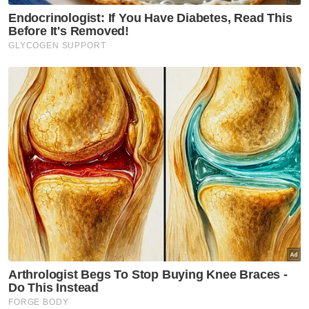
teratur,” katanya.
Berhasrat menyambung pengajian dalam
bidang Usuluddin di Mesir, Muhammad
Muttaqin berharap impiannya menjadi
seorang pendakwah akan tercapai agar
dapat mengajak lebih ramai mendekati Islam
dan al-Quran.
Berita Telus & Tulus menerusi E-Mel setiap
hari!