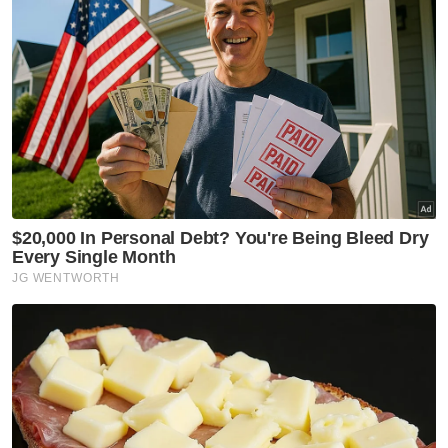
menghafaz, PTI juga menawarkan modul
keusahawanan, kepimpinan, kesukarelawan
dan sahsiah diri.
Dalam pada itu, Pengerusi YDKMM, Ahmad
Umair Zulkefli berkata, pada siri pertama
tahun lalu, seramai 26 pelajar daripada 50
peserta berjaya menghafaz 30 juzuk dalam
tempoh tiga bulan, kebanyakan mereka
telah berjaya menempatkan diri di universiti
tempatan dan antarabangsa.
“Kali ini sasaran kita adalah 100 peratus, selain
pemilihan rapi peserta kita juga menyediakan
tenaga pengajar yang mempunyai kepakaran
tinggi antaranya berkelulusan dari Mesir,”
katanya.