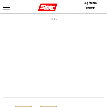
Log Masuk
Daftar
- IKLAN -