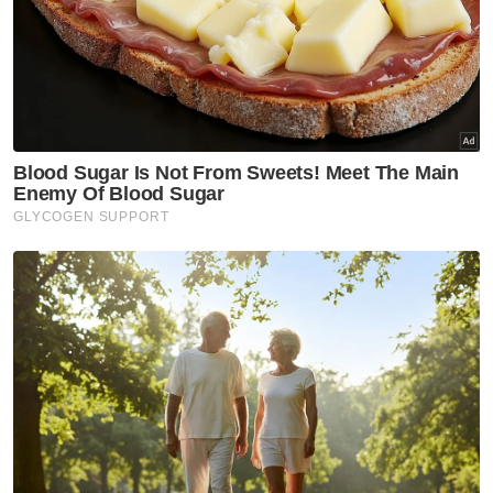
Muat turun aplikasi Sinar Harian.
Klik di sini!
Impian Jadi Huffaz
Hafaz Al Quran Dalam Masa Tiga Bulan
Artikel Disyorkan
Perak
Tular ikan lumba-lumba mati
terdampar di Ban Pecah