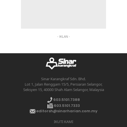
- IKLAN -
Sinar Karangkraf Sdn. Bhd.
Lot 1, Jalan Renggam 15/5, Persiaran Selangor,
Seksyen 15, 40000 Shah Alam Selangor, Malaysia
603.5101.7388
603.5101.7333
editorsh@sinarharian.com.my
IKUTI KAMI