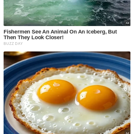
“Memahami kandungan al-Quran
membuatkan kita lebih dekat dengan ALLAH
SWT, keadaan sekarang ramai remaja
terpengaruh dengan pelbagai medium media
sosial, bukan tak boleh, cuma dekatlah juga
dengan al-Quran, semoga ilmu yang
dibekalkan itu nanti boleh jadi pelindung agar
kehidupan akan datang menjadi lebih