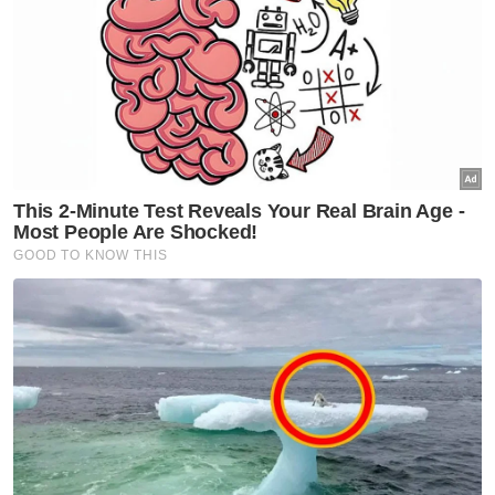
diamalkan, hanya meletakkan rasa cinta
kepada al-Quran dan istiqamah dalam
pembacaan dari awal hingga akhir.
Artikel Berkaitan:
Penjawat awam Kedah terima bantuan khas RM400
Rogol: Lima termasuk dua pelajar sekolah ditahan
Bantuan khas penghargaan penjawat awam dibayar
10 Ogos
Teknik tadabbur atau bayangan yang
digunakan dalam PTI juga banyak
membantu, bukan sahaja memudahkan
hafalan, tetapi memahami ayat-ayat dengan
lebih mendalam dan mengamalkannya.