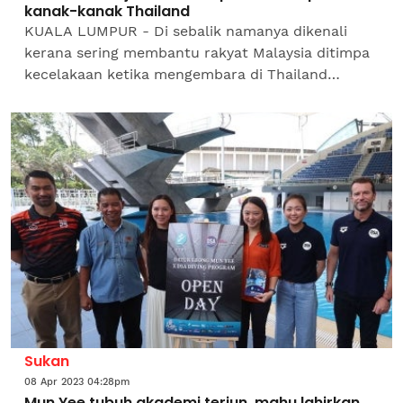
kanak-kanak Thailand
KUALA LUMPUR - Di sebalik namanya dikenali
kerana sering membantu rakyat Malaysia ditimpa
kecelakaan ketika mengembara di Thailand
seperti nahas jalan raya, Abdul Halim Othman
juga aktif mengajar ilmu...
Sukan
08 Apr 2023 04:28pm
Mun Yee tubuh akademi terjun, mahu lahirkan