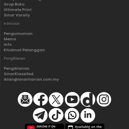
Grup Buku
Ultimate Print
Sinar Varsity
e-Invoice
Pengumuman
Memo
Info
Khidmat Pelanggan
Pengiklanan
Pengiklanan
SinarKlassifed
iklan@sinarharian.com.my