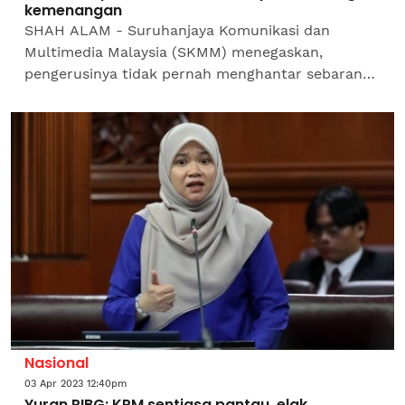
kemenangan
SHAH ALAM - Suruhanjaya Komunikasi dan
Multimedia Malaysia (SKMM) menegaskan,
pengerusinya tidak pernah menghantar sebarang
e-mel kepada orang awam berhubung tawaran
bantuan untuk memindahkan hadiah...
Nasional
03 Apr 2023 12:40pm
Yuran PIBG: KPM sentiasa pantau, elak