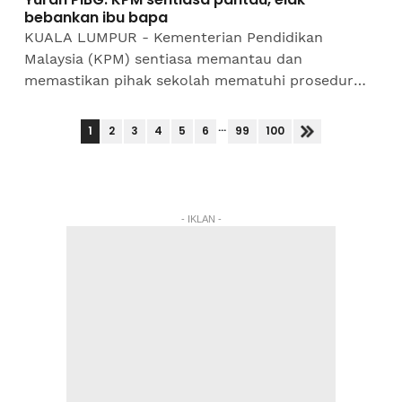
bebankan ibu bapa
KUALA LUMPUR - Kementerian Pendidikan
Malaysia (KPM) sentiasa memantau dan
memastikan pihak sekolah mematuhi prosedur
ditetapkan supaya caj yuran Persatuan Ibu Bapa
dan Guru (PIBG) yang dikenakan...
...
1
2
3
4
5
6
99
100
- IKLAN -