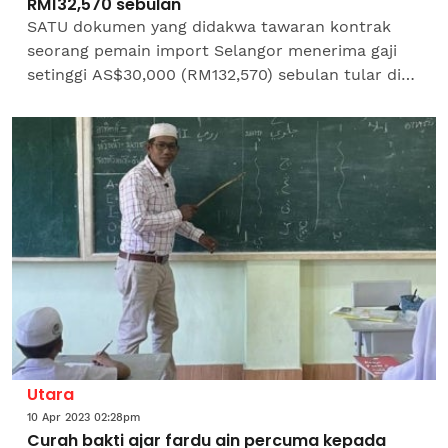
RM132,570 sebulan
SATU dokumen yang didakwa tawaran kontrak
seorang pemain import Selangor menerima gaji
setinggi AS$30,000 (RM132,570) sebulan tular di
media sosial. Sebuah laman Facebook Harimau
Selatan X...
Utara
10 Apr 2023 02:28pm
Curah bakti ajar fardu ain percuma kepada