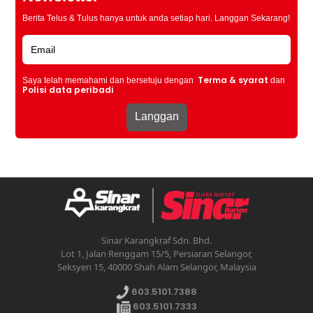
Berita Telus & Tulus hanya untuk anda setiap hari. Langgan Sekarang!
Terma & syarat
Saya telah memahami dan bersetuju dengan
dan
Polisi data peribadi
Sinar Karangkraf Sdn. Bhd.
Lot 1, Jalan Renggam 15/5, Persiaran Selangor,
Seksyen 15, 40000 Shah Alam Selangor, Malaysia
603.5101.7388
603.5101.7333