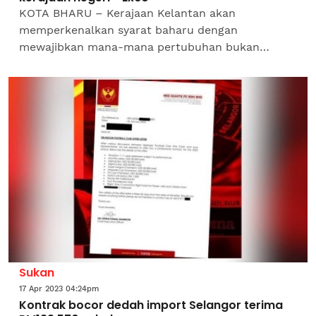
KOTA BHARU – Kerajaan Kelantan akan
memperkenalkan syarat baharu dengan
mewajibkan mana-mana pertubuhan bukan
kerajaan (NGO) atau pihak swasta perlu
mendapatkan kebenaran terlebih dahulu
sebelum...
Sukan
17 Apr 2023 04:24pm
Kontrak bocor dedah import Selangor terima