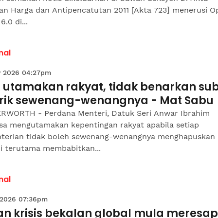
an Harga dan Antipencatutan 2011 [Akta 723] menerusi O
6.0 di...
nal
 2026 04:27pm
 utamakan rakyat, tidak benarkan sub
arik sewenang-wenangnya - Mat Sabu
RWORTH - Perdana Menteri, Datuk Seri Anwar Ibrahim
asa mengutamakan kepentingan rakyat apabila setiap
terian tidak boleh sewenang-wenangnya menghapuskan
di terutama membabitkan...
nal
 2026 07:36pm
an krisis bekalan global mula meresap