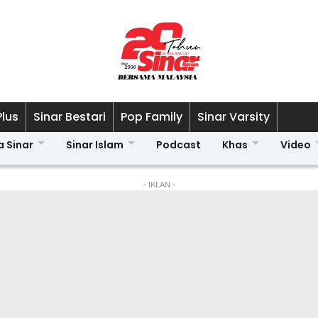
Plus
Sinar Bestari
Pop Family
Sinar Varsity
a Sinar
Sinar Islam
Podcast
Khas
Video
- IKLAN -