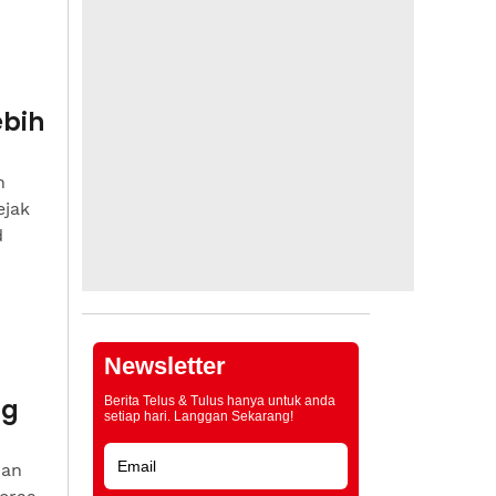
ebih
n
ejak
d
Newsletter
ng
Berita Telus & Tulus hanya untuk anda
setiap hari. Langgan Sekarang!
nan