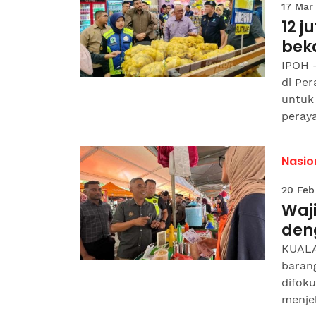
17 Mar
12 j
beka
IPOH –
di Pe
untuk
peraya
Nasio
20 Feb
Waji
den
KUALA
baran
difok
menjel