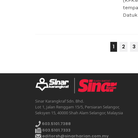
(KPKM
tempat
Datuk 
1
2
3
Sinar Karangkraf Sdn. Bhd.
Lot 1, Jalan Renggam 15/5, Persiaran Selangor,
Seksyen 15, 40000 Shah Alam Selangor, Malaysia
603.5101.7388
603.5101.7333
editorsh@sinarharian.com.my