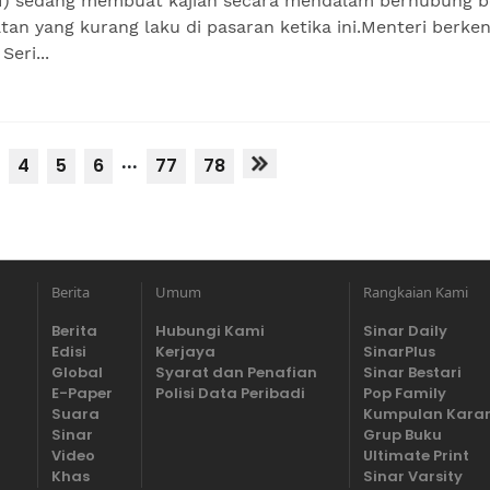
) sedang membuat kajian secara mendalam berhubung b
an yang kurang laku di pasaran ketika ini.Menteri berke
Seri...
...
4
5
6
77
78
Berita
Umum
Rangkaian Kami
Berita
Hubungi Kami
Sinar Daily
Edisi
Kerjaya
SinarPlus
Global
Syarat dan Penafian
Sinar Bestari
E-Paper
Polisi Data Peribadi
Pop Family
Suara
Kumpulan Kara
Sinar
Grup Buku
Video
Ultimate Print
Khas
Sinar Varsity