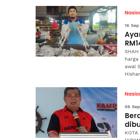
Nasio
16 Sep
Aya
RM1
SHAH 
harga 
awal 
Hisham
Nasio
06 Sep
Ber
dib
KOTA 