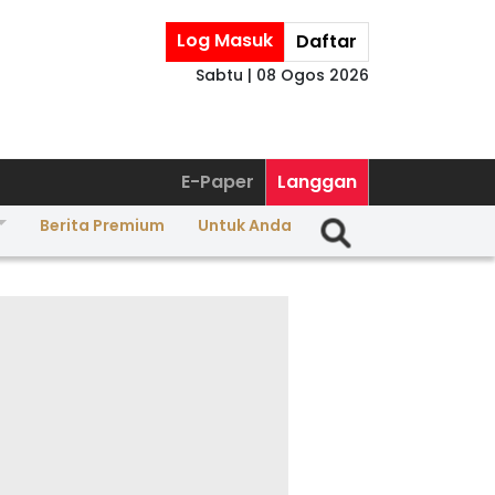
Log Masuk
Daftar
Sabtu | 08 Ogos 2026
E-Paper
Langgan
Berita Premium
Untuk Anda