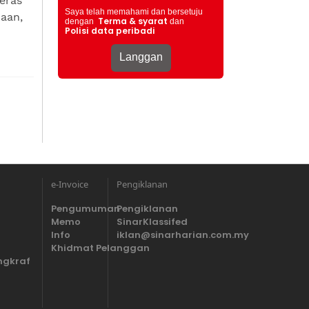
eras
Saya telah memahami dan bersetuju
naan,
Terma & syarat
dengan
dan
Polisi data peribadi
e-Invoice
Pengiklanan
Pengumuman
Pengiklanan
Memo
SinarKlassifed
Info
iklan@sinarharian.com.my
Khidmat Pelanggan
ngkraf