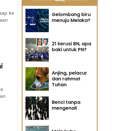
sap ke
Gelombang biru
menuju Melaka?
jaan
21 kerusi BN, apa
baki untuk PN?
i
Anjing, pelacur
dan rahmat
Tuhan
ga
nan
Benci tanpa
mengenali