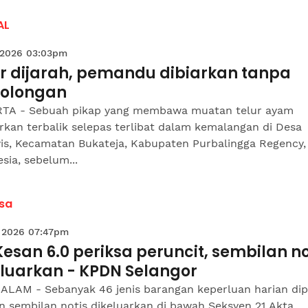
AL
 2026 03:03pm
ur dijarah, pemandu dibiarkan tanpa
tolongan
TA - Sebuah pikap yang membawa muatan telur ayam
rkan terbalik selepas terlibat dalam kemalangan di Desa
is, Kecamatan Bukateja, Kabupaten Purbalingga Regency,
sia, sebelum...
sa
 2026 07:47pm
esan 6.0 periksa peruncit, sembilan no
eluarkan - KPDN Selangor
ALAM - Sebanyak 46 jenis barangan keperluan harian dip
n sembilan notis dikeluarkan di bawah Seksyen 21 Akta