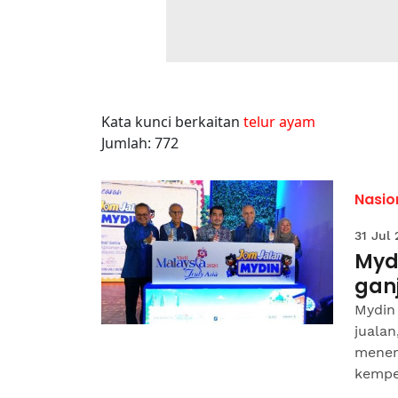
Kata kunci berkaitan
telur ayam
Jumlah: 772
Nasio
31 Jul
Myd
gan
Mydin
jualan
mener
kempen