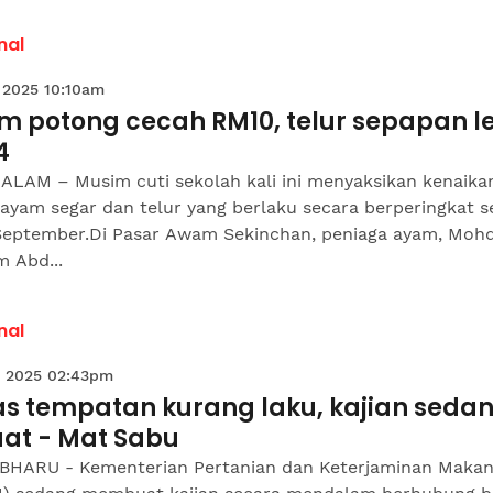
nal
 2025 10:10am
m potong cecah RM10, telur sepapan l
4
ALAM – Musim cuti sekolah kali ini menyaksikan kenaika
ayam segar dan telur yang berlaku secara berperingkat s
September.Di Pasar Awam Sekinchan, peniaga ayam, Moh
 Abd...
nal
 2025 02:43pm
as tempatan kurang laku, kajian seda
uat - Mat Sabu
BHARU - Kementerian Pertanian dan Keterjaminan Maka