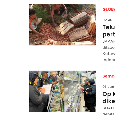
GLOB
02 Jul
Tel
per
JAKAR
dilapo
Kutaw
Indone
Sema
01 Jun
Op K
dik
SHAH 
denga