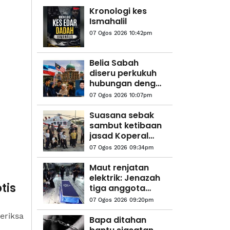
Kronologi kes
Ismahalil
07 Ogos 2026 10:42pm
Belia Sabah
diseru perkukuh
hubungan dengan
Putrajaya
07 Ogos 2026 10:07pm
Suasana sebak
sambut ketibaan
jasad Koperal
Teck Siong
07 Ogos 2026 09:34pm
Maut renjatan
elektrik: Jenazah
tis
tiga anggota
polis
07 Ogos 2026 09:20pm
diterbangkan
eriksa
pulang ke
Bapa ditahan
kampung