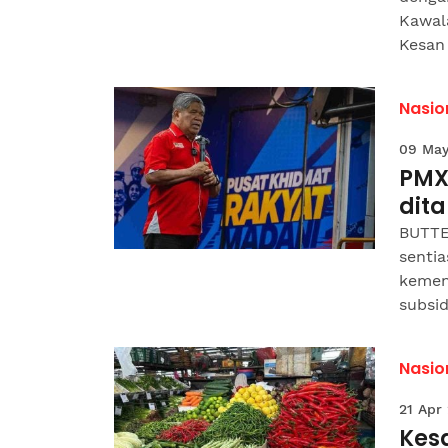
Kawal
Kesan 
Nasio
09 May
PMX
dit
BUTTE
senti
kemen
subsi
Nasio
21 Apr
Kes