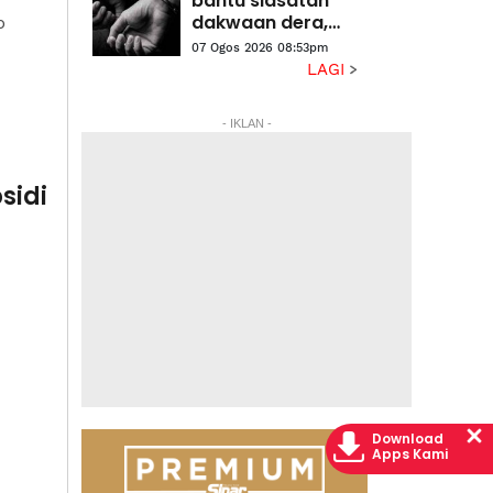
bantu siasatan
halaman
dakwaan dera,
p
gangguan
07 Ogos 2026 08:53pm
seksual dua anak
LAGI
lelaki
- IKLAN -
sidi
Download
Apps Kami