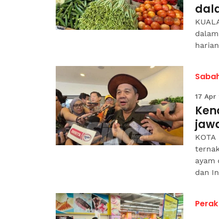
dal
KUALA
dalam 
harian
Saba
17 Apr
Ken
jaw
KOTA 
terna
ayam d
dan In
Perak