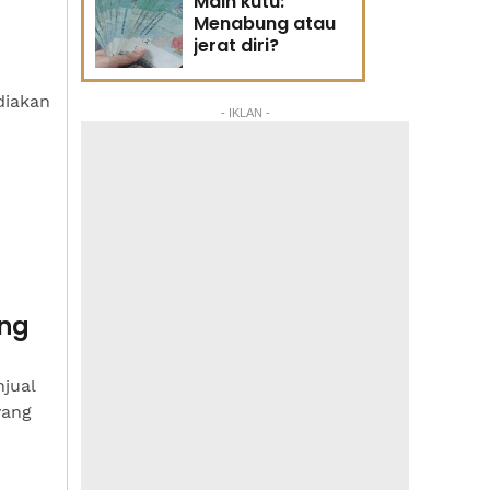
Main kutu:
Menabung atau
jerat diri?
diakan
- IKLAN -
i
ang
jual
yang