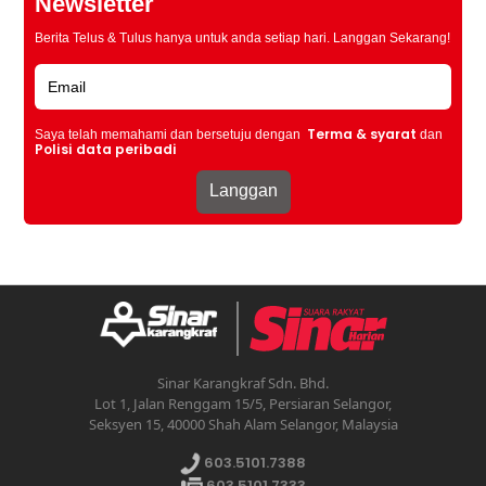
Newsletter
Berita Telus & Tulus hanya untuk anda setiap hari. Langgan Sekarang!
Terma & syarat
Saya telah memahami dan bersetuju dengan
dan
Polisi data peribadi
Sinar Karangkraf Sdn. Bhd.
Lot 1, Jalan Renggam 15/5, Persiaran Selangor,
Seksyen 15, 40000 Shah Alam Selangor, Malaysia
603.5101.7388
603.5101.7333