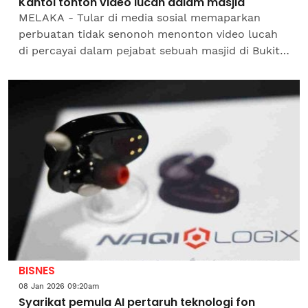
Kantoi tonton video lucah dalam masjid
MELAKA - Tular di media sosial memaparkan
perbuatan tidak senonoh menonton video lucah
di percayai dalam pejabat sebuah masjid di Bukit
Baru di sini.Perbuatan itu terbongkar selepas
disedari orang...
BISNES
08 Jan 2026 09:20am
Syarikat pemula AI pertaruh teknologi fon