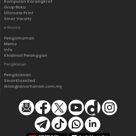
Kumpulan Karangkraf
Grup Buku
Ultimate Print
Sinar Varsity
e-Invoice
Pengumuman
Memo
Info
Khidmat Pelanggan
Pengiklanan
Pengiklanan
SinarKlassifed
iklan@sinarharian.com.my