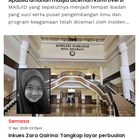
Apabila amanah masjid dicemari kontroversi
MASJID yang sepatutnya menjadi tempat ibadah
yang suci serta pusat pengembangan ilmu dan
program keagamaan telah dicemari oleh insiden
tidak bermoral yang melibatkan individu yang
memegang jawatan...
Semasa
17 Apr 2026 02:11pm
Inkues Zara Qairina: Tangkap layar perbualan