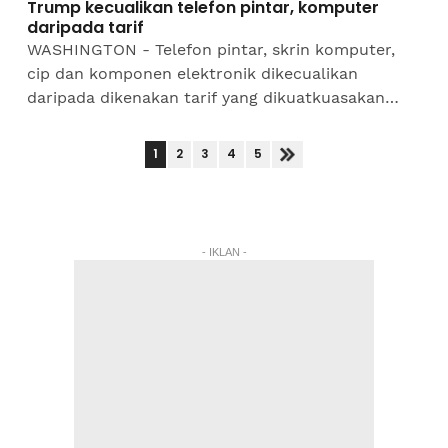
Trump kecualikan telefon pintar, komputer
daripada tarif
WASHINGTON - Telefon pintar, skrin komputer,
cip dan komponen elektronik dikecualikan
daripada dikenakan tarif yang dikuatkuasakan
Presiden Amerika Syarikat (AS), Donald Trump. Ia
terpakai kepada...
1
2
3
4
5
- IKLAN -