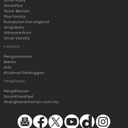
Sinar Daily
SinarPlus
Sinar Bestari
Pop Family
Kumpulan Karangkraf
Grup Buku
Ultimate Print
Sinar Varsity
e-Invoice
Pengumuman
Memo
Info
Khidmat Pelanggan
Pengiklanan
Pengiklanan
SinarKlassifed
iklan@sinarharian.com.my