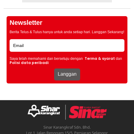
Newsletter
Berita Telus & Tulus hanya untuk anda setiap hari. Langgan Sekarang!
Terma & syarat
Saya telah memahami dan bersetuju dengan
dan
Polisi data peribadi
Sinar Karangkraf Sdn. Bhd.
Lot 1, Jalan Renggam 15/5, Persiaran Selangor,