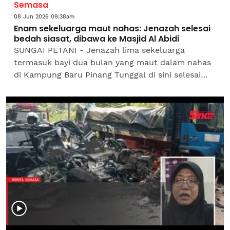
Semasa
08 Jun 2026 09:38am
Enam sekeluarga maut nahas: Jenazah selesai
bedah siasat, dibawa ke Masjid Al Abidi
SUNGAI PETANI - Jenazah lima sekeluarga
termasuk bayi dua bulan yang maut dalam nahas
di Kampung Baru Pinang Tunggal di sini selesai
menjalani proses bedah siasat di Hospital
Sultanah Bahiyah (HSB)...