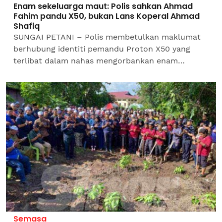
Enam sekeluarga maut: Polis sahkan Ahmad
Fahim pandu X50, bukan Lans Koperal Ahmad
Shafiq
SUNGAI PETANI – Polis membetulkan maklumat
berhubung identiti pemandu Proton X50 yang
terlibat dalam nahas mengorbankan enam
sekeluarga di Kampung Baru Pinang Tunggal di
sini pada Ahad.Ketua...
Semasa