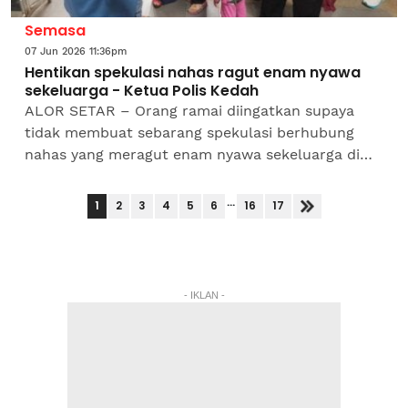
Semasa
07 Jun 2026 11:36pm
Hentikan spekulasi nahas ragut enam nyawa
sekeluarga - Ketua Polis Kedah
ALOR SETAR – Orang ramai diingatkan supaya
tidak membuat sebarang spekulasi berhubung
nahas yang meragut enam nyawa sekeluarga di
Jalan Pinang Tunggal, dekat Sungai Petani pada
Ahad.Ketua Polis...
...
1
2
3
4
5
6
16
17
- IKLAN -