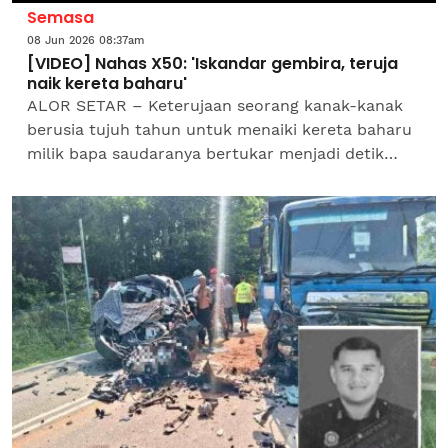
Semasa
08 Jun 2026 08:37am
[VIDEO] Nahas X50: 'Iskandar gembira, teruja
naik kereta baharu'
ALOR SETAR – Keterujaan seorang kanak-kanak
berusia tujuh tahun untuk menaiki kereta baharu
milik bapa saudaranya bertukar menjadi detik
terakhir sebelum dia maut bersama lima ahli
keluarganya dalam...