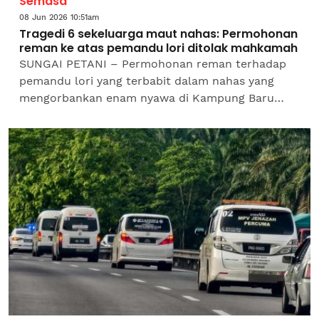
Semasa
08 Jun 2026 10:51am
Tragedi 6 sekeluarga maut nahas: Permohonan
reman ke atas pemandu lori ditolak mahkamah
SUNGAI PETANI – Permohonan reman terhadap
pemandu lori yang terbabit dalam nahas yang
mengorbankan enam nyawa di Kampung Baru
Pinang Tunggal pada Ahad ditolak Mahkamah
Majistret 3 di sini.Permohonan...