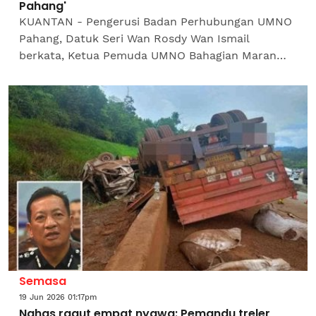
Pahang'
KUANTAN - Pengerusi Badan Perhubungan UMNO
Pahang, Datuk Seri Wan Rosdy Wan Ismail
berkata, Ketua Pemuda UMNO Bahagian Maran
antara empat yang terkorban dalam kejadian
pokok tumbang di Jalan Lama...
Semasa
19 Jun 2026 01:17pm
Nahas ragut empat nyawa: Pemandu treler