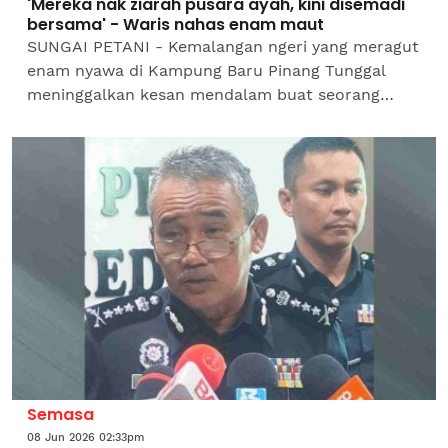
'Mereka nak ziarah pusara ayah, kini disemadi
bersama' - Waris nahas enam maut
SUNGAI PETANI - Kemalangan ngeri yang meragut
enam nyawa di Kampung Baru Pinang Tunggal
meninggalkan kesan mendalam buat seorang
wanita, Siti Nur Atikah Ahmad Shukri, 40.Dia
bukan sahaja kehilangan...
Semasa
08 Jun 2026 02:33pm