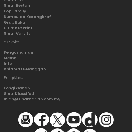
Sinar Bestari
Pop Family
Kumpulan Karangkraf
Grup Buku
Ultimate Print
Sinar Varsity
e-Invoice
Pengumuman
Memo
Info
Khidmat Pelanggan
Pengiklanan
Pengiklanan
SinarKlassifed
iklan@sinarharian.com.my