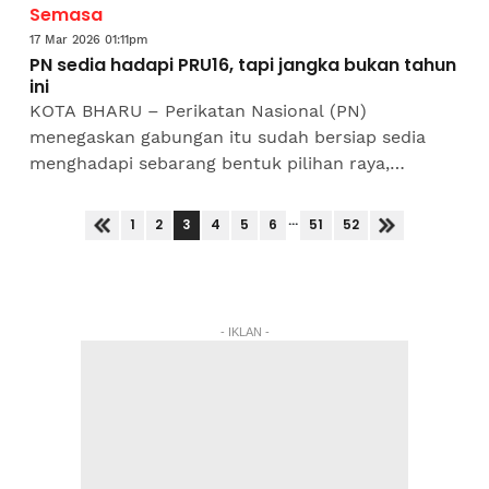
Semasa
17 Mar 2026 01:11pm
PN sedia hadapi PRU16, tapi jangka bukan tahun
ini
KOTA BHARU – Perikatan Nasional (PN)
menegaskan gabungan itu sudah bersiap sedia
menghadapi sebarang bentuk pilihan raya,
termasuk Pilihan Raya Umum (PRU) dan Pilihan
Raya Negeri (PRN) Melaka pada...
...
3
1
2
4
5
6
51
52
- IKLAN -