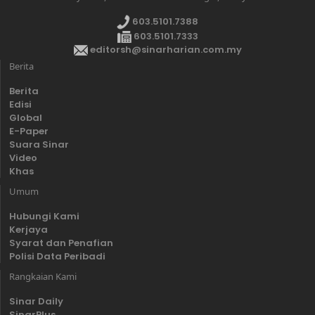
603.5101.7388
603.5101.7333
editorsh@sinarharian.com.my
Berita
Berita
Edisi
Global
E-Paper
Suara Sinar
Video
Khas
Umum
Hubungi Kami
Kerjaya
Syarat dan Penafian
Polisi Data Peribadi
Rangkaian Kami
Sinar Daily
SinarPlus