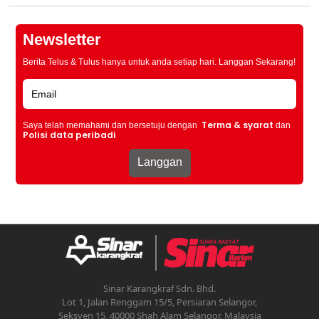
Newsletter
Berita Telus & Tulus hanya untuk anda setiap hari. Langgan Sekarang!
Terma & syarat
Saya telah memahami dan bersetuju dengan
dan
Polisi data peribadi
Sinar Karangkraf Sdn. Bhd.
Lot 1, Jalan Renggam 15/5, Persiaran Selangor,
Seksyen 15, 40000 Shah Alam Selangor, Malaysia