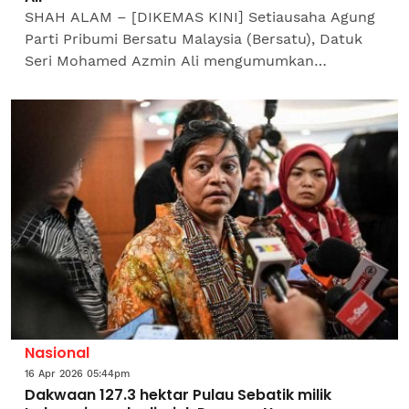
SHAH ALAM – [DIKEMAS KINI] Setiausaha Agung
Parti Pribumi Bersatu Malaysia (Bersatu), Datuk
Seri Mohamed Azmin Ali mengumumkan
penyertaan enam tokoh masyarakat ke dalam
parti itu.Beliau berkata,...
Nasional
16 Apr 2026 05:44pm
Dakwaan 127.3 hektar Pulau Sebatik milik