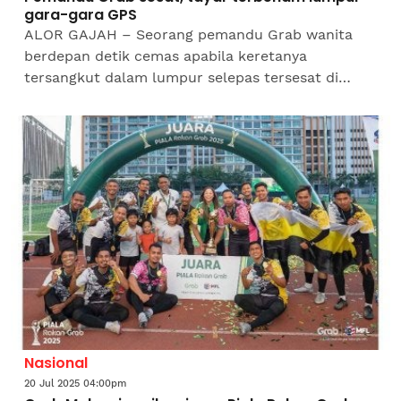
gara-gara GPS
ALOR GAJAH – Seorang pemandu Grab wanita
berdepan detik cemas apabila keretanya
tersangkut dalam lumpur selepas tersesat di
kawasan ladang sawit, di sini pada
Jumaat.Kejadian kira-kira jam 10 pagi...
Nasional
20 Jul 2025 04:00pm