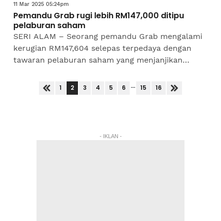
11 Mar 2025 05:24pm
Pemandu Grab rugi lebih RM147,000 ditipu
pelaburan saham
SERI ALAM – Seorang pemandu Grab mengalami
kerugian RM147,604 selepas terpedaya dengan
tawaran pelaburan saham yang menjanjikan
keuntungan tinggi menerusi media sosial. Ketua
Polis Daerah Seri...
...
2
1
3
4
5
6
15
16
- IKLAN -