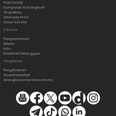
Pop Family
Kumpulan Karangkraf
Grup Buku
Ultimate Print
Sinar Varsity
e-Invoice
Pengumuman
Memo
Info
Khidmat Pelanggan
Pengiklanan
Pengiklanan
SinarKlassifed
iklan@sinarharian.com.my