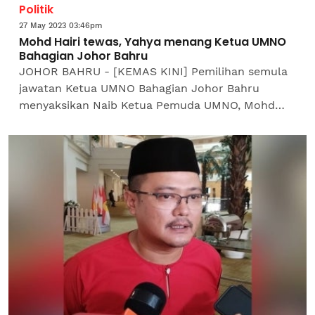
Politik
27 May 2023 03:46pm
Mohd Hairi tewas, Yahya menang Ketua UMNO
Bahagian Johor Bahru
JOHOR BAHRU - [KEMAS KINI] Pemilihan semula
jawatan Ketua UMNO Bahagian Johor Bahru
menyaksikan Naib Ketua Pemuda UMNO, Mohd
Hairi Mad Shah tewas kepada pencabarnya iaitu
bekas Timbalan Ketua UMNO...