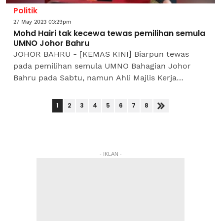
Politik
27 May 2023 03:29pm
Mohd Hairi tak kecewa tewas pemilihan semula
UMNO Johor Bahru
JOHOR BAHRU - [KEMAS KINI] Biarpun tewas
pada pemilihan semula UMNO Bahagian Johor
Bahru pada Sabtu, namun Ahli Majlis Kerja
Tertinggi (MKT) yang juga Naib Ketua Pemuda
UMNO, Mohd Hairi Mad Shah...
1
2
3
4
5
6
7
8
- IKLAN -