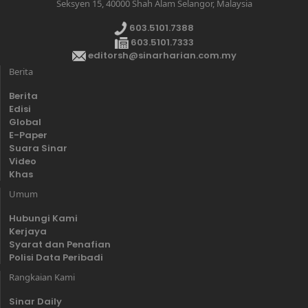
Seksyen 15, 40000 Shah Alam Selangor, Malaysia
603.5101.7388
603.5101.7333
editorsh@sinarharian.com.my
Berita
Berita
Edisi
Global
E-Paper
Suara Sinar
Video
Khas
Umum
Hubungi Kami
Kerjaya
Syarat dan Penafian
Polisi Data Peribadi
Rangkaian Kami
Sinar Daily