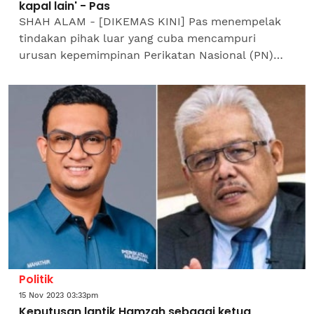
kapal lain' - Pas
SHAH ALAM - [DIKEMAS KINI] Pas menempelak
tindakan pihak luar yang cuba mencampuri
urusan kepemimpinan Perikatan Nasional (PN)
khususnya melibatkan parti itu dan Parti Pribumi
Bersatu Malaysia...
Politik
15 Nov 2023 03:33pm
Keputusan lantik Hamzah sebagai ketua