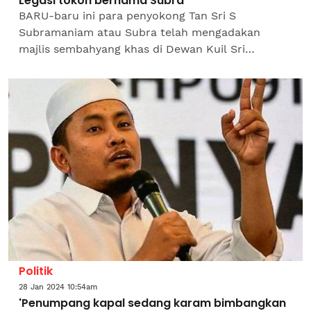
Legasi tokoh bernama Subra
BARU-baru ini para penyokong Tan Sri S
Subramaniam atau Subra telah mengadakan
majlis sembahyang khas di Dewan Kuil Sri
Thandayuthabani, Sentul, Kuala Lumpur. Beliau
dikenali sebagai ‘Makkal...
Politik
28 Jan 2024 10:54am
'Penumpang kapal sedang karam bimbangkan