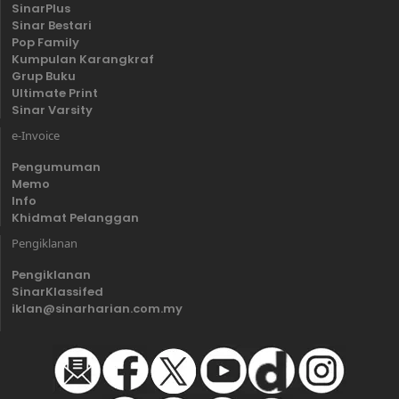
SinarPlus
Sinar Bestari
Pop Family
Kumpulan Karangkraf
Grup Buku
Ultimate Print
Sinar Varsity
e-Invoice
Pengumuman
Memo
Info
Khidmat Pelanggan
Pengiklanan
Pengiklanan
SinarKlassifed
iklan@sinarharian.com.my