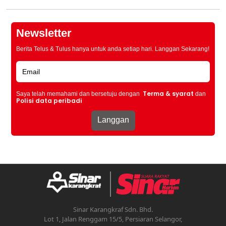
Newsletter
Berita Telus & Tulus hanya untuk anda setiap hari. Langgan Sekarang!
Terma & syarat
Saya telah memahami dan bersetuju dengan
dan
Polisi data peribadi
Sinar Karangkraf Sdn. Bhd.
Lot 1, Jalan Renggam 15/5, Persiaran Selangor,