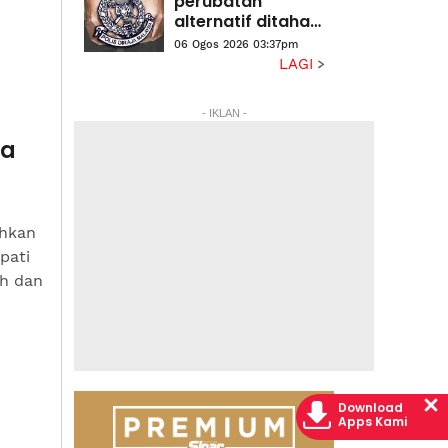
perubatan
alternatif ditahan
disyaki cabul
06 Ogos 2026 03:37pm
pelanggan wanita
LAGI
- IKLAN -
wa
hkan
pati
ih dan
Download
Apps Kami