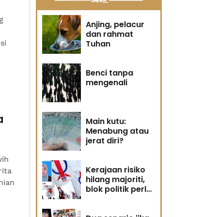
g
Anjing, pelacur
dan rahmat
si
Tuhan
Benci tanpa
mengenali
a
Main kutu:
Menabung atau
jerat diri?
wih
Kerajaan risiko
ita
hilang majoriti,
nian
blok politik perlu
runding semula