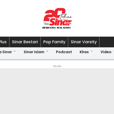
Plus
Sinar Bestari
Pop Family
Sinar Varsity
a Sinar
Sinar Islam
Podcast
Khas
Video
- IKLAN -