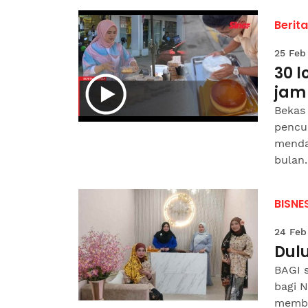
Berit
25 Feb
30 l
jam
Bekas
pencuc
menda
bulan..
BISNE
24 Feb
Dulu
BAGI 
bagi N
memba