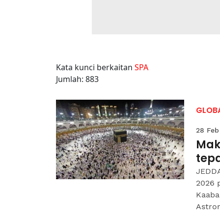
Kata kunci berkaitan
SPA
Jumlah: 883
GLOB
28 Feb
Mak
tep
JEDDA
2026 p
Kaabah
Astron