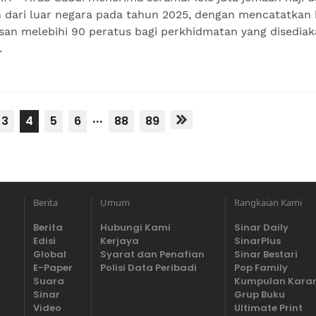
 dari luar negara pada tahun 2025, dengan mencatatkan 
san melebihi 90 peratus bagi perkhidmatan yang disediak
.
...
3
4
5
6
88
89
Berita
Umum
Rangkaian Kami
Berita
Hubungi Kami
Sinar Daily
Edisi
Kerjaya
SinarPlus
Global
Syarat dan Penafian
Sinar Bestari
E-Paper
Polisi Data Peribadi
Pop Family
Suara
Kumpulan Kara
Sinar
Grup Buku
Video
Ultimate Print