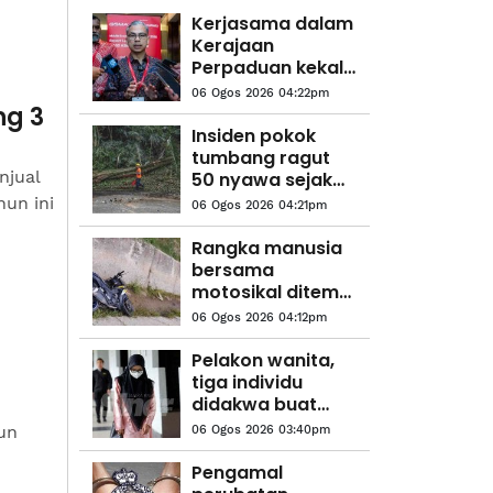
Kerjasama dalam
Kerajaan
Perpaduan kekal
utuh, stabil -
06 Ogos 2026 04:22pm
Fahmi
ng 3
Insiden pokok
tumbang ragut
njual
50 nyawa sejak
2021
hun ini
06 Ogos 2026 04:21pm
Rangka manusia
bersama
motosikal ditemui
dalam longkang
06 Ogos 2026 04:12pm
Pelakon wanita,
tiga individu
didakwa buat
tuntutan palsu
un
06 Ogos 2026 03:40pm
insentif PERKESO
Pengamal