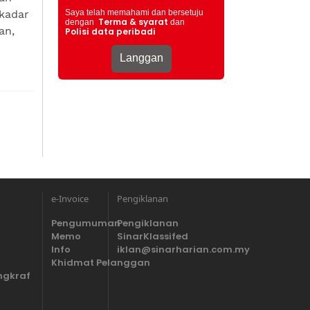
kadar
Saya telah memahami dan bersetuju
Terma & syarat
dengan
dan
an,
Polisi data peribadi
e-Invoice
Pengiklanan
Pengumuman
Pengiklanan
Memo
SinarKlassifed
Info
iklan@sinarharian.com.my
Khidmat Pelanggan
ngkraf