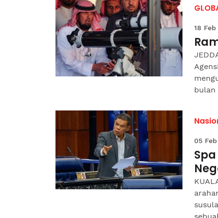
GLOB
18 Feb
Ram
JEDDA
Agens
mengu
bulan
Nasio
05 Feb
Spa
Neg
KUALA
araha
susula
sebuah