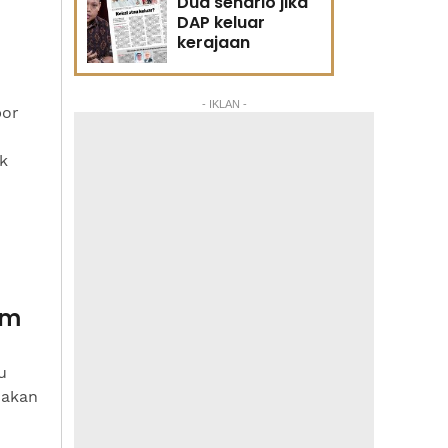
Dua senario jika
DAP keluar
kerajaan
- IKLAN -
por
k
am
u
dakan