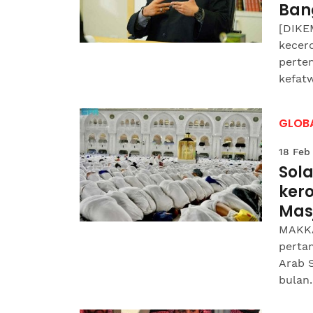
Bang
[DIKE
kecer
pertem
kefatw
GLOB
18 Feb
Sol
ker
Mas
MAKKA
pertam
Arab 
bulan..