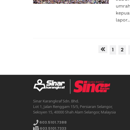
umrah
kepua
lapor..
1
2
Sinar Karangkraf Sdn. Bhd.
Lot 1, Jalan Renggam 15/5, Persiaran Selangor,
Seksyen 15, 40000 Shah Alam Selangor, Malaysia
603.5101.7388
603.5101.7333