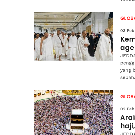
GLOB
03 Feb
Keme
age
JEDDA
pengg
yang 
sebaha
GLOB
02 Feb
Arab
haj
JEDDA