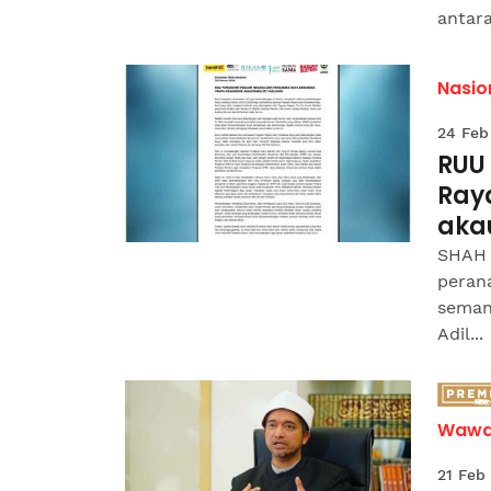
antara
Nasio
24 Feb
RUU
Ray
akau
SHAH 
peran
seman
Adil...
Wawa
21 Feb