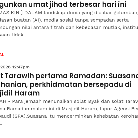
unkan umat jihad terbesar hari ini
MAS KINI] DALAM landskap dunia yang dicabar gelomban
dasan buatan (AI), media sosial tanpa sempadan serta
bungan nilai antara fitrah dan kebebasan mutlak, institu
aan tidak...
AL
 2026 12:47pm
at Tarawih pertama Ramadan: Suasan
ohanian, perkhidmatan bersepadu di
jidil Haram
H - Para jemaah menunaikan solat Isyak dan solat Tara
a Ramadan malam ini di Masjidil Haram, lapor Agensi Ber
Saudi (SPA).Suasana itu mencerminkan kehebatan keroha
.