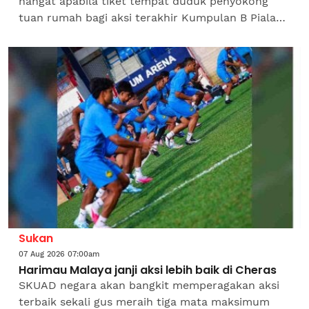
hangat apabila tiket tempat duduk penyokong
tuan rumah bagi aksi terakhir Kumpulan B Piala
ASEAN 2026 menentang Filipina di Stadium
Bolasepak Kuala Lumpur,...
Sukan
07 Aug 2026 07:00am
Harimau Malaya janji aksi lebih baik di Cheras
SKUAD negara akan bangkit memperagakan aksi
terbaik sekali gus meraih tiga mata maksimum