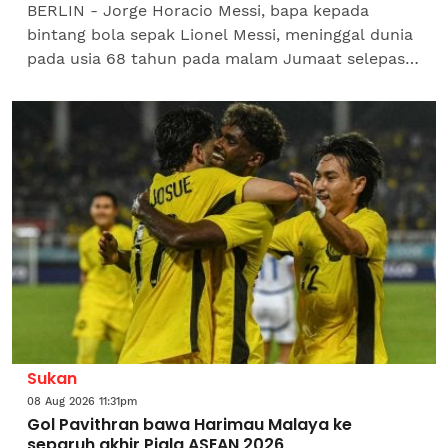
BERLIN - Jorge Horacio Messi, bapa kepada
bintang bola sepak Lionel Messi, meninggal dunia
pada usia 68 tahun pada malam Jumaat selepas
sekian lama sakit, menurut Konfederasi Bola
Sepak Amerika...
Sukan
08 Aug 2026 11:31pm
Gol Pavithran bawa Harimau Malaya ke
separuh akhir Piala ASEAN 2026