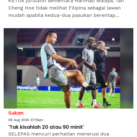
KETUA jurulatih sementara Harimau Malaya, Tan
Cheng Hoe tidak melihat Filipina sebagai lawan
mudah apabila kedua-dua pasukan berentap
dalam aksi terakhir Kumpulan B Piala ASEAN 2026
di Cheras malam...
Sukan
08 Aug 2026 07:15am
'Tak kisahlah 20 atau 90 minit'
SELEPAS mencuri perhatian menerusi dua