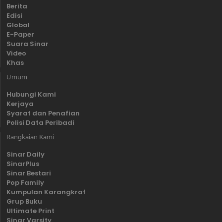
Berita
Edisi
Global
E-Paper
Suara Sinar
Video
Khas
Umum
Hubungi Kami
Kerjaya
Syarat dan Penafian
Polisi Data Peribadi
Rangkaian Kami
Sinar Daily
SinarPlus
Sinar Bestari
Pop Family
Kumpulan Karangkraf
Grup Buku
Ultimate Print
Sinar Varsity