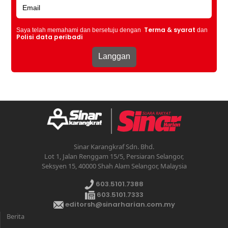
Terma & syarat
Saya telah memahami dan bersetuju dengan
dan
Polisi data peribadi
Sinar Karangkraf Sdn. Bhd.
Lot 1, Jalan Renggam 15/5, Persiaran Selangor,
Seksyen 15, 40000 Shah Alam Selangor, Malaysia
603.5101.7388
603.5101.7333
editorsh@sinarharian.com.my
Berita