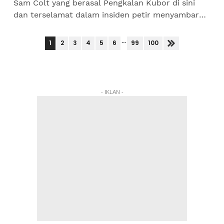
Sam Colt yang berasal Pengkalan Kubor di sini
dan terselamat dalam insiden petir menyambar
padang di Stadium Santiphap, Sungai Golok,
Thailand pada Selasa...
...
1
2
3
4
5
6
99
100
- IKLAN -