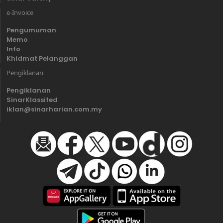
e-Invoice
Pengumuman
Memo
Info
Khidmat Pelanggan
Pengiklanan
Pengiklanan
SinarKlassifed
iklan@sinarharian.com.my