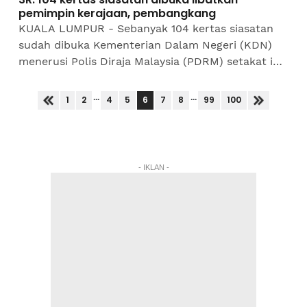
pemimpin kerajaan, pembangkang
KUALA LUMPUR - Sebanyak 104 kertas siasatan
sudah dibuka Kementerian Dalam Negeri (KDN)
menerusi Polis Diraja Malaysia (PDRM) setakat ini
berhubung isu agama, kaum dan institusi diraja
(3R). Menteri...
...
...
6
1
2
4
5
7
8
99
100
- IKLAN -