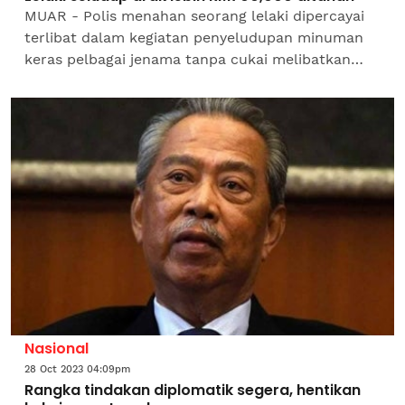
MUAR - Polis menahan seorang lelaki dipercayai
terlibat dalam kegiatan penyeludupan minuman
keras pelbagai jenama tanpa cukai melibatkan
rampasan bernilai RM737,295.54 di sebuah stor di
Jalan...
Nasional
28 Oct 2023 04:09pm
Rangka tindakan diplomatik segera, hentikan