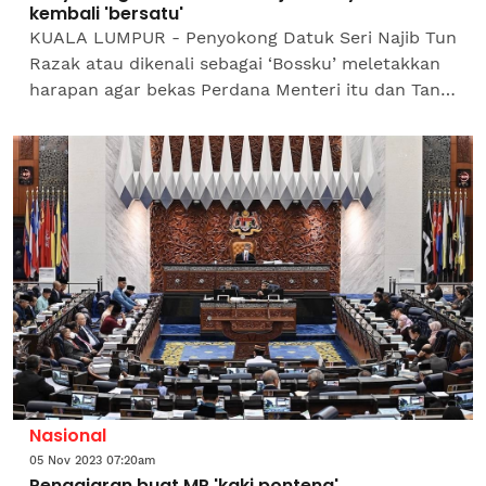
kembali 'bersatu'
KUALA LUMPUR - Penyokong Datuk Seri Najib Tun
Razak atau dikenali sebagai ‘Bossku’ meletakkan
harapan agar bekas Perdana Menteri itu dan Tan
Sri Muhyiddin Yassin membuka lembaran baharu,
dan...
Nasional
05 Nov 2023 07:20am
Pengajaran buat MP 'kaki ponteng'