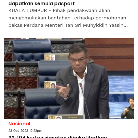
dapatkan semula pasport
KUALA LUMPUR - Pihak pendakwaan akan
mengemukakan bantahan terhadap permohonan
bekas Perdana Menteri Tan Sri Muhyiddin Yassin
untuk mendapatkan semula pasportnya bagi
membolehkan beliau bercuti...
Nasional
23 Oct 2023 12:22pm
3R: 104 kertas siasatan dibuka libatkan