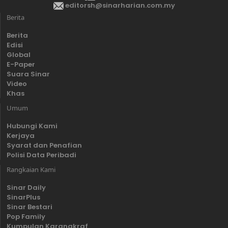
editorsh@sinarharian.com.my
Berita
Berita
Edisi
Global
E-Paper
Suara Sinar
Video
Khas
Umum
Hubungi Kami
Kerjaya
Syarat dan Penafian
Polisi Data Peribadi
Rangkaian Kami
Sinar Daily
SinarPlus
Sinar Bestari
Pop Family
Kumpulan Karangkraf