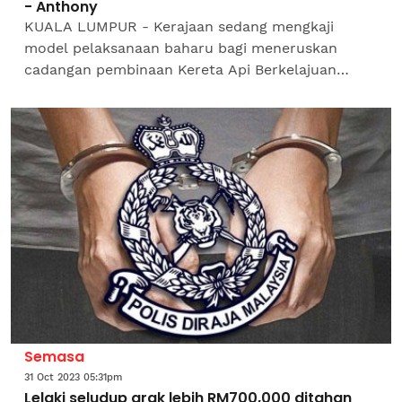
- Anthony
KUALA LUMPUR - Kerajaan sedang mengkaji
model pelaksanaan baharu bagi meneruskan
cadangan pembinaan Kereta Api Berkelajuan
Tinggi (HSR) yang menghubungkan Kuala Lumpur
dan Singapura, kata Menteri...
Semasa
31 Oct 2023 05:31pm
Lelaki seludup arak lebih RM700,000 ditahan