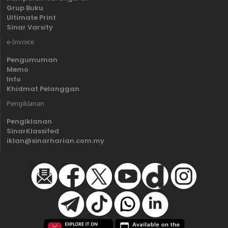
Grup Buku
Ultimate Print
Sinar Varsity
e-Invoice
Pengumuman
Memo
Info
Khidmat Pelanggan
Pengiklanan
Pengiklanan
SinarKlassifed
iklan@sinarharian.com.my