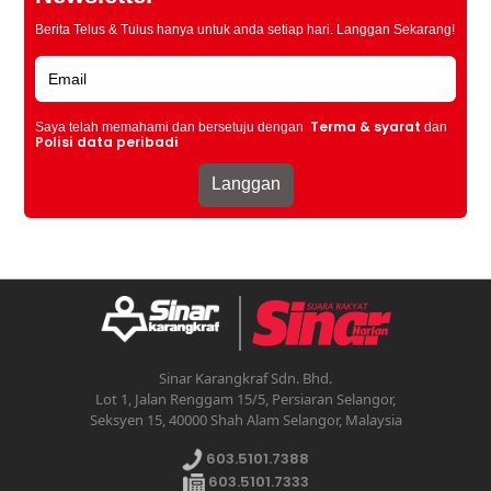
Berita Telus & Tulus hanya untuk anda setiap hari. Langgan Sekarang!
Terma & syarat
Saya telah memahami dan bersetuju dengan
dan
Polisi data peribadi
Sinar Karangkraf Sdn. Bhd.
Lot 1, Jalan Renggam 15/5, Persiaran Selangor,
Seksyen 15, 40000 Shah Alam Selangor, Malaysia
603.5101.7388
603.5101.7333