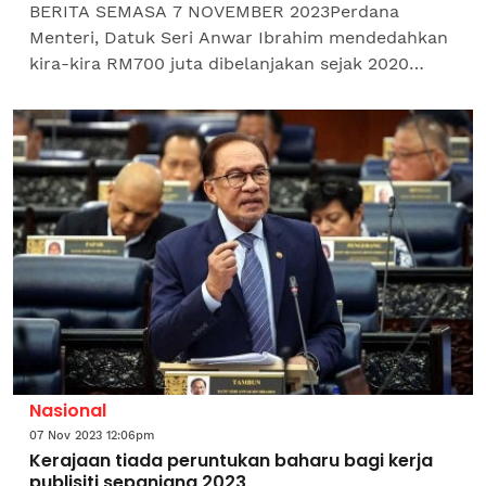
BERITA SEMASA 7 NOVEMBER 2023Perdana
Menteri, Datuk Seri Anwar Ibrahim mendedahkan
kira-kira RM700 juta dibelanjakan sejak 2020
untuk mempromosikan kerajaan.Beliau berkata
kira-kira RM500 juta...
Nasional
07 Nov 2023 12:06pm
Kerajaan tiada peruntukan baharu bagi kerja
publisiti sepanjang 2023