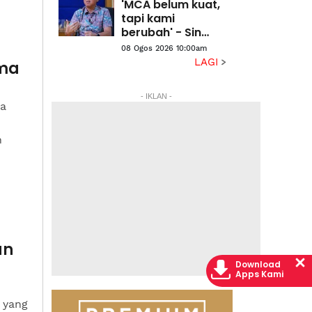
'MCA belum kuat,
tapi kami
berubah' - Sin
Woon
08 Ogos 2026 10:00am
LAGI
ama
- IKLAN -
da
h
un
Download
Apps Kami
k yang