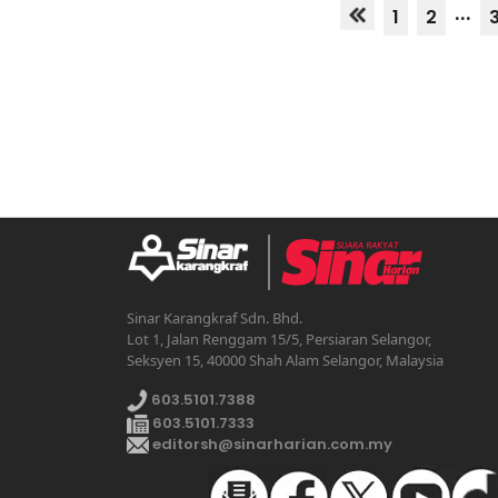
...
1
2
Sinar Karangkraf Sdn. Bhd.
Lot 1, Jalan Renggam 15/5, Persiaran Selangor,
Seksyen 15, 40000 Shah Alam Selangor, Malaysia
603.5101.7388
603.5101.7333
editorsh@sinarharian.com.my