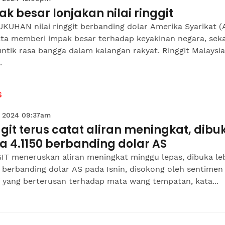
k besar lonjakan nilai ringgit
KUHAN nilai ringgit berbanding dolar Amerika Syarikat (
ata memberi impak besar terhadap keyakinan negara, seka
tik rasa bangga dalam kalangan rakyat. Ringgit Malaysia
.
S
 2024 09:37am
git terus catat aliran meningkat, dibu
a 4.1150 berbanding dolar AS
IT meneruskan aliran meningkat minggu lepas, dibuka le
 berbanding dolar AS pada Isnin, disokong oleh sentimen
f yang berterusan terhadap mata wang tempatan, kata...