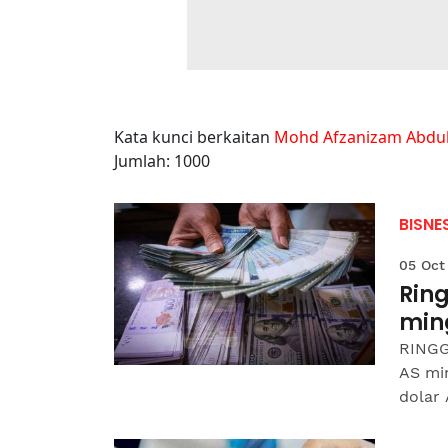
Kata kunci berkaitan
Mohd Afzanizam Abdul
Jumlah: 1000
BISNE
05 Oct
Ring
min
RINGGI
AS mi
dolar 