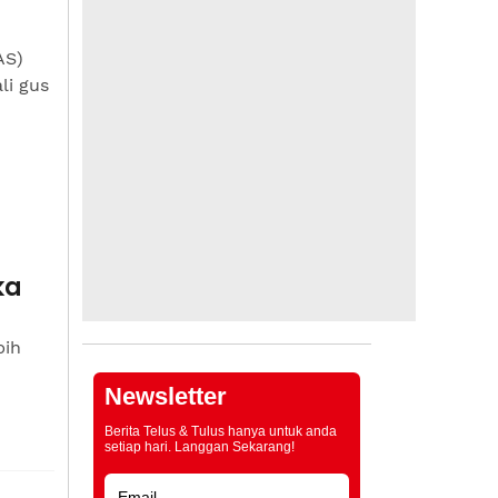
AS)
li gus
ka
bih
Newsletter
Berita Telus & Tulus hanya untuk anda
setiap hari. Langgan Sekarang!