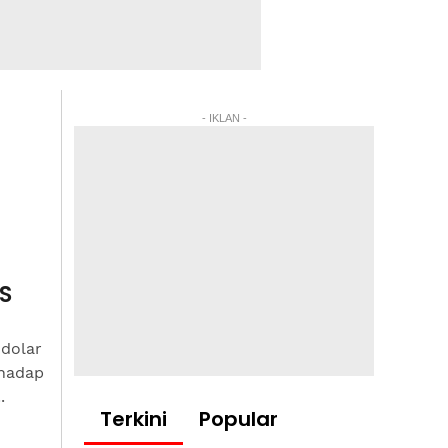
- IKLAN -
AS
 dolar
rhadap
.
Terkini
Popular