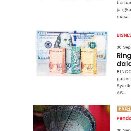
berban
jangk
masa t
BISNE
30 Sep
Ring
dal
RINGG
paras
Syarik
AS...
Pend
30 Sep