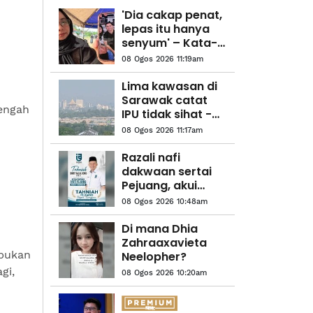
'Dia cakap penat,
lepas itu hanya
senyum' – Kata-
kata terakhir
08 Ogos 2026 11:19am
Koperal Nur Hafiz
kepada ibu
Lima kawasan di
Sarawak catat
Tengah
IPU tidak sihat -
JAS
08 Ogos 2026 11:17am
Razali nafi
dakwaan sertai
Pejuang, akui
masih ahli
08 Ogos 2026 10:48am
Bersatu
Di mana Dhia
Zahraaxavieta
 bukan
Neelopher?
gi,
08 Ogos 2026 10:20am