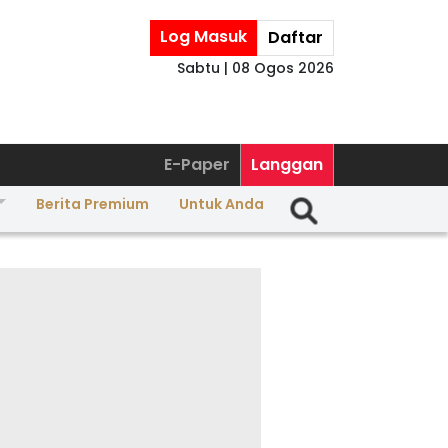
Log Masuk
Daftar
Sabtu | 08 Ogos 2026
E-Paper
Langgan
Berita Premium
Untuk Anda