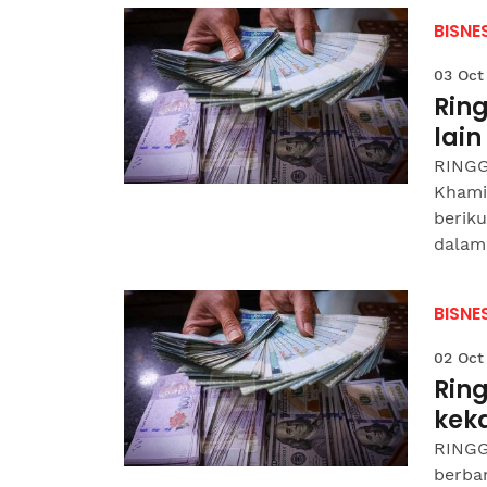
BISNE
03 Oct
Rin
lain
RINGG
Khami
berik
dalam 
BISNE
02 Oct
Ring
keka
RINGG
berban