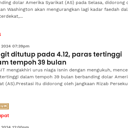
ding dolar Amerika Syarikat (AS) pada Selasa, didorong 
aan Washington akan mengurangkan lagi kadar faedah da
erdekat,...
S
 2024 07:39pm
git ditutup pada 4.12, paras tertinggi
am tempoh 39 bulan
IT mengakhiri urus niaga Isnin dengan mengukuh, menc
 tertinggi dalam tempoh 39 bulan berbanding dolar Amer
at (AS).Prestasi itu didorong oleh jangkaan Rizab Persek
apat
 2024 12:00pm