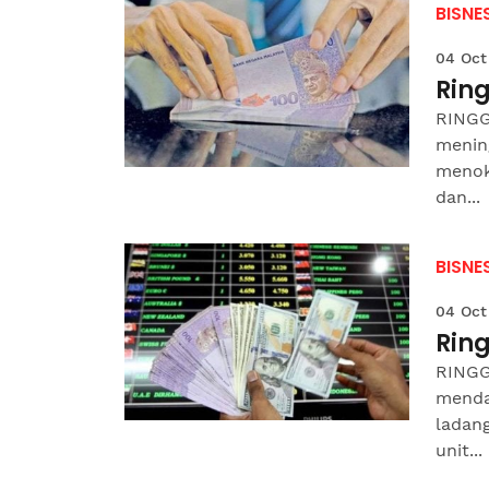
BISNE
04 Oct
Ring
RINGGI
menin
menok
dan...
BISNE
04 Oct
Ring
RINGG
menda
ladang
unit...