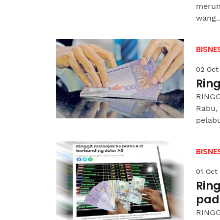
merun
wang..
BISNE
02 Oct
Rin
RINGG
Rabu,
pelabu
BISNE
01 Oct
Rin
pad
RINGG