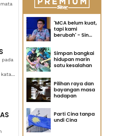
 mata
'MCA belum kuat,
tapi kami
berubah' - Sin
Woon
S
Simpan bangkai
hidupan marin
) pada
satu kesalahan
kata...
Pilihan raya dan
bayangan masa
hadapan
 AS
Parti Cina tanpa
undi Cina
h