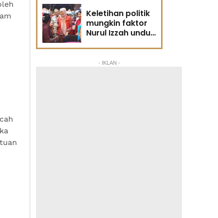
oleh
Keletihan politik
lam
mungkin faktor
Nurul Izzah undur
diri -
Penganalisis
politik
- IKLAN -
ecah
ika
utuan