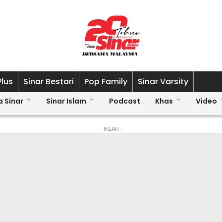
Plus
Sinar Bestari
Pop Family
Sinar Varsity
a Sinar
Sinar Islam
Podcast
Khas
Video
- IKLAN -