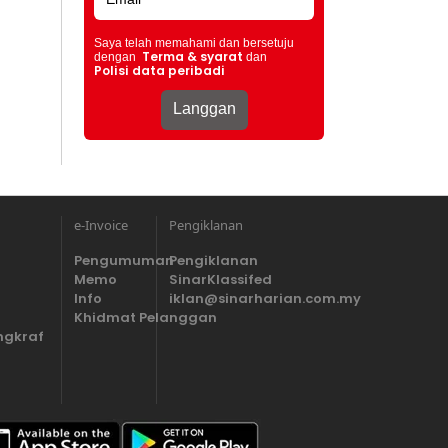
Saya telah memahami dan bersetuju
Terma & syarat
dengan
dan
Polisi data peribadi
e-Invoice
Pengiklanan
Pengumuman
Pengiklanan
Memo
SinarKlassifed
Info
iklan@sinarharian.com.my
Khidmat Pelanggan
ngkraf