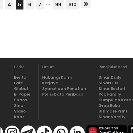
...
3
4
5
6
7
99
100
Berita
Umum
Rangkaian Kami
Berita
Hubungi Kami
Sinar Daily
Edisi
Kerjaya
SinarPlus
Global
Syarat dan Penafian
Sinar Bestari
E-Paper
Polisi Data Peribadi
Pop Family
Suara
Kumpulan Kara
Sinar
Grup Buku
Video
Ultimate Print
Khas
Sinar Varsity