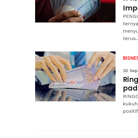
Impa
PENGU
terny
menyun
terus..
BISNE
30 Sep
Ring
pad
RINGG
kukuh
positi