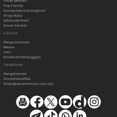
Sinar Bestari
Pop Family
Kumpulan Karangkraf
Grup Buku
Ultimate Print
Sinar Varsity
e-Invoice
Pengumuman
Memo
Info
Khidmat Pelanggan
Pengiklanan
Pengiklanan
SinarKlassifed
iklan@sinarharian.com.my